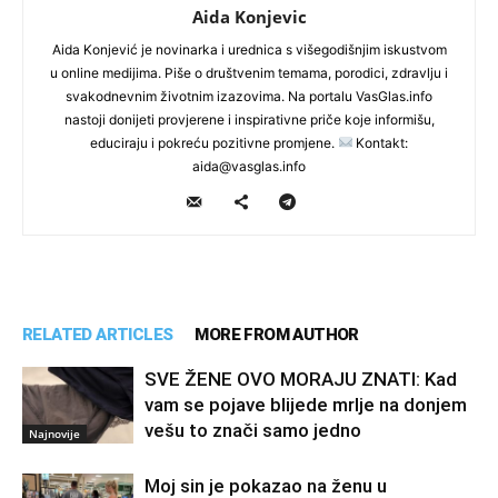
Aida Konjevic
Aida Konjević je novinarka i urednica s višegodišnjim iskustvom
u online medijima. Piše o društvenim temama, porodici, zdravlju i
svakodnevnim životnim izazovima. Na portalu VasGlas.info
nastoji donijeti provjerene i inspirativne priče koje informišu,
educiraju i pokreću pozitivne promjene.
Kontakt:
aida@vasglas.info
RELATED ARTICLES
MORE FROM AUTHOR
SVE ŽENE OVO MORAJU ZNATI: Kad
vam se pojave blijede mrlje na donjem
vešu to znači samo jedno
Najnovije
Moj sin je pokazao na ženu u