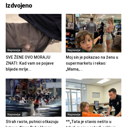
Izdvojeno
Najnovije
Najnovije
SVE ŽENE OVO MORAJU
Moj sin je pokazao na ženu u
ZNATI: Kad vam se pojave
supermarketu i rekao:
blijede mrlje...
„Mama,...
Najnovije
Najnovije
Strah raste, putnici otkazuju
**„Tata je stavio nešto u