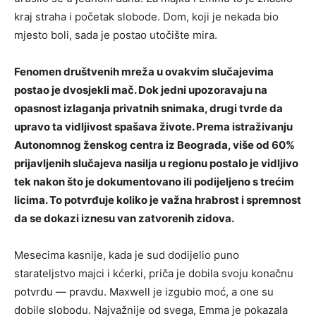
kraj straha i početak slobode. Dom, koji je nekada bio
mjesto boli, sada je postao utočište mira.
Fenomen društvenih mreža u ovakvim slučajevima
postao je dvosjekli mač. Dok jedni upozoravaju na
opasnost izlaganja privatnih snimaka, drugi tvrde da
upravo ta vidljivost spašava živote. Prema istraživanju
Autonomnog ženskog centra iz Beograda, više od 60%
prijavljenih slučajeva nasilja u regionu postalo je vidljivo
tek nakon što je dokumentovano ili podijeljeno s trećim
licima. To potvrđuje koliko je važna hrabrost i spremnost
da se dokazi iznesu van zatvorenih zidova.
Mesecima kasnije, kada je sud dodijelio puno
starateljstvo majci i kćerki, priča je dobila svoju konačnu
potvrdu — pravdu. Maxwell je izgubio moć, a one su
dobile slobodu. Najvažnije od svega, Emma je pokazala