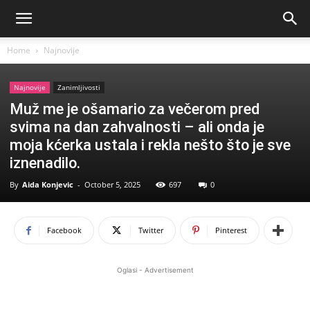
Home
Najnovije
Najnovije
Zanimljivosti
Muž me je ošamario za večerom pred
svima na dan zahvalnosti – ali onda je
moja kćerka ustala i rekla nešto što je sve
iznenadilo.
By
Aida Konjevic
-
October 5, 2025
697
0
Facebook
Twitter
Pinterest
Oglasi - Advertisement