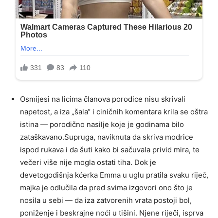
Osmijesi na licima članova porodice nisu skrivali
napetost, a iza „šala“ i ciničnih komentara krila se oštra
istina — porodično nasilje koje je godinama bilo
zataškavano.Supruga, naviknuta da skriva modrice
ispod rukava i da šuti kako bi sačuvala privid mira, te
večeri više nije mogla ostati tiha. Dok je
devetogodišnja kćerka Emma u uglu pratila svaku riječ,
majka je odlučila da pred svima izgovori ono što je
nosila u sebi — da iza zatvorenih vrata postoji bol,
poniženje i beskrajne noći u tišini. Njene riječi, isprva