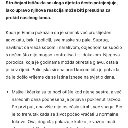
Stručnjaci ističu da se uloga djeteta često potcjenjuje,
iako upravo njihova reakcija može biti presudna za
prekid nasilnog lanca.
Kada je Emma pokazala da je snimak već proslijeđen
advokatu, baki i policiji, sve maske su pale. Suprug,
naviknut da vlada sobom i narativom, odjednom se suočio
s nečim što nije mogao kontrolisati — dokazom. Njegova
porodica, koja je godinama možda okretala glavu, ostala
je bez riječi. Policijska sirena pred kućom bila je potvrda
da je došlo vrijeme da se istina iznese na svjetlo dana.
Majka i kćerka su te noći otišle kod njene sestre, a već
narednih dana podnesena je prijava i pokrenut razvod.
Po prvi put, ona više nije osjećala strah, već snagu. Bio
je to trenutak kada se život počeo vraćati u normalne
tokove. Ovaj događaj pokazuje koliko je važno imati