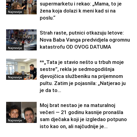
supermarketu i rekao: „Mama, to je
žena koja dolazi k meni kad si na
Najnovije
poslu.“
Strah raste, putnici otkazuju letove:
Nova Baba Vanga predvidjela ogromnu
katastrofu OD OVOG DATUMA
Najnovije
**„Tata je stavio nešto u trbuh moje
sestre”, rekla je sedmogodišnja
djevojčica službeniku na prijemnom
Najnovije
pultu. Zatim je pojasnila: „Natjerao ju
je da to...
Moj brat nestao je na maturalnoj
večeri — 21 godinu kasnije pronašla
sam dječaka koji je izgledao potpuno
Najnovije
isto kao on, ali najčudnije je...