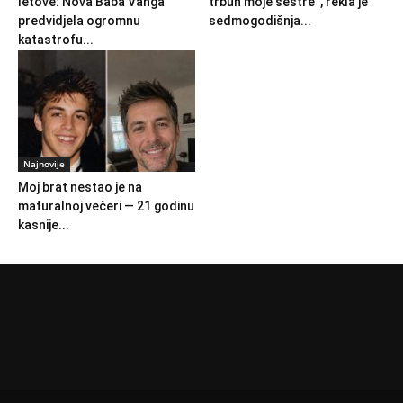
letove: Nova Baba Vanga
trbuh moje sestre”, rekla je
predvidjela ogromnu
sedmogodišnja...
katastrofu...
Najnovije
Moj brat nestao je na
maturalnoj večeri — 21 godinu
kasnije...