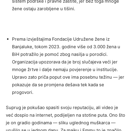
sistem podrške i pravne zaštite, jer bez toga mnoge
žene ostaju zarobljene u tišini.
Prema izvještajima Fondacije Udružene žene iz
Banjaluke, tokom 2023. godine više od 3.000 žena u
BiH potražilo je pomoć zbog nasilja u porodici.
Organizacija upozorava da je broj slučajeva veći jer
mnoge žrtve i dalje nemaju povjerenje u institucije.
Upravo zato priča poput ove ima posebnu težinu — jer
pokazuje da se promjena dešava tek kada se
progovori.
Suprug je pokušao spasiti svoju reputaciju, ali video je
već dospio na internet, podijeljen na stotine puta. Ono što
je on gradio godinama — sliku uglednog muškarca —
urušilo se u jednom danu. Za majku i Emmu to je značilo