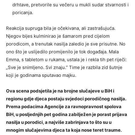
drhtave, pretvorile su večeru u mukli sudar stvarnosti i
poricanja.
Reakcija supruga bila je očekivana, ali zastrašujuća.
Njegov bijes kulminirao je šamarom pred cijelom
porodicom, a trenutak nasilja zaledio je sve prisutne. No
ono što je uslijedilo promijenilo je tok događaja. Mala
Emma, s tabletom u rukama, ustala je i rekla tih pet riječi:
„Sve je snimljeno. Svi znaju.“ Time je razbila zid šutnje
koji je godinama sputavao majku.
Ova scena podsjetila je na brojne slučajeve u BiH i
regionu gdje djeca postaju svjedoci porodičnog nasilja.
Prema podacima Agencije za ravnopravnost spolova
BiH, u posljednjih pet godina zabilježen je porast prijava
nasilja u porodici, a najviše zabrinjava to što su u
mnogim slučajevima djeca ta koja nose teret traume.