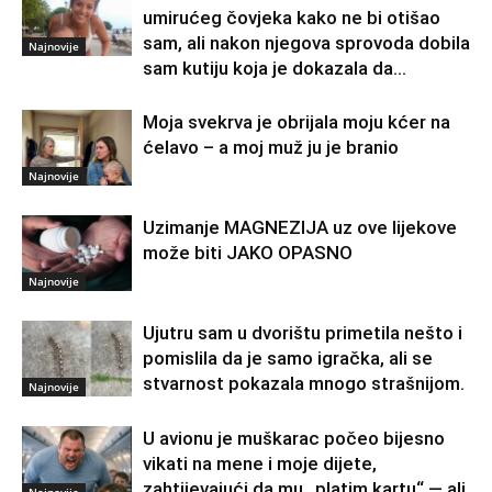
umirućeg čovjeka kako ne bi otišao
sam, ali nakon njegova sprovoda dobila
Najnovije
sam kutiju koja je dokazala da...
Moja svekrva je obrijala moju kćer na
ćelavo – a moj muž ju je branio
Najnovije
Uzimanje MAGNEZIJA uz ove lijekove
može biti JAKO OPASNO
Najnovije
Ujutru sam u dvorištu primetila nešto i
pomislila da je samo igračka, ali se
stvarnost pokazala mnogo strašnijom.
Najnovije
U avionu je muškarac počeo bijesno
vikati na mene i moje dijete,
zahtijevajući da mu „platim kartu“ — ali
Najnovije