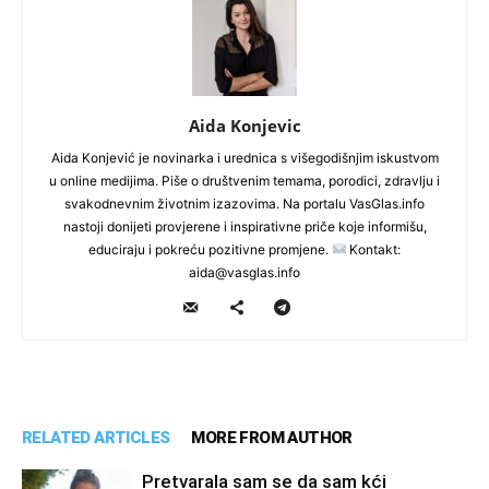
Aida Konjevic
Aida Konjević je novinarka i urednica s višegodišnjim iskustvom
u online medijima. Piše o društvenim temama, porodici, zdravlju i
svakodnevnim životnim izazovima. Na portalu VasGlas.info
nastoji donijeti provjerene i inspirativne priče koje informišu,
educiraju i pokreću pozitivne promjene.
Kontakt:
aida@vasglas.info
RELATED ARTICLES
MORE FROM AUTHOR
Pretvarala sam se da sam kći