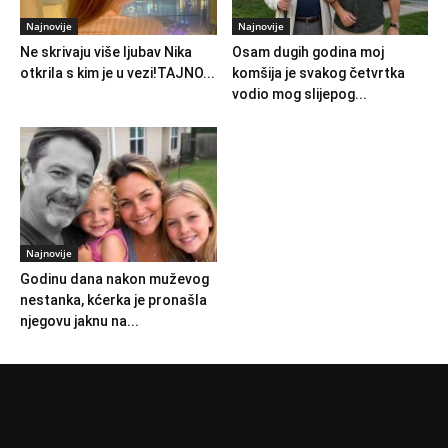
Najnovije
Najnovije
Ne skrivaju više ljubav Nika
Osam dugih godina moj
otkrila s kim je u vezi!TAJNO...
komšija je svakog četvrtka
vodio mog slijepog...
Najnovije
Godinu dana nakon muževog
nestanka, kćerka je pronašla
njegovu jaknu na...