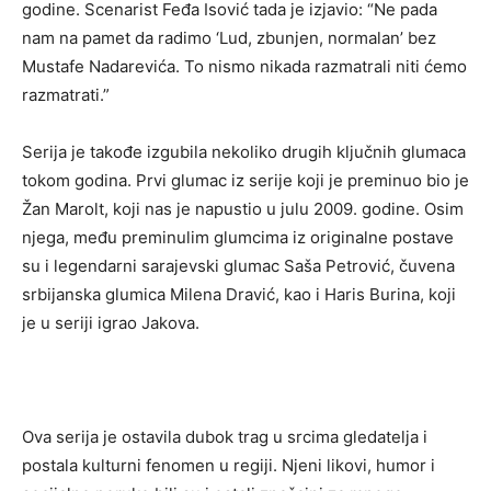
godine. Scenarist Feđa Isović tada je izjavio: “Ne pada
nam na pamet da radimo ‘Lud, zbunjen, normalan’ bez
Mustafe Nadarevića. To nismo nikada razmatrali niti ćemo
razmatrati.”
Serija je takođe izgubila nekoliko drugih ključnih glumaca
tokom godina. Prvi glumac iz serije koji je preminuo bio je
Žan Marolt, koji nas je napustio u julu 2009. godine. Osim
njega, među preminulim glumcima iz originalne postave
su i legendarni sarajevski glumac Saša Petrović, čuvena
srbijanska glumica Milena Dravić, kao i Haris Burina, koji
je u seriji igrao Jakova.
Ova serija je ostavila dubok trag u srcima gledatelja i
postala kulturni fenomen u regiji. Njeni likovi, humor i