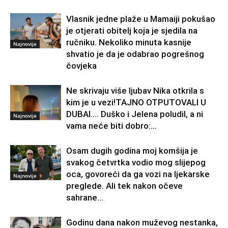
Vlasnik jedne plaže u Mamaiji pokušao
je otjerati obitelj koja je sjedila na
ručniku. Nekoliko minuta kasnije
Najnovije
shvatio je da je odabrao pogrešnog
čovjeka
Ne skrivaju više ljubav Nika otkrila s
kim je u vezi!TAJNO OTPUTOVALI U
DUBAI…. Duško i Jelena poludil, a ni
Najnovije
vama neće biti dobro:...
Osam dugih godina moj komšija je
svakog četvrtka vodio mog slijepog
oca, govoreći da ga vozi na ljekarske
Najnovije
preglede. Ali tek nakon očeve
sahrane...
Godinu dana nakon muževog nestanka,