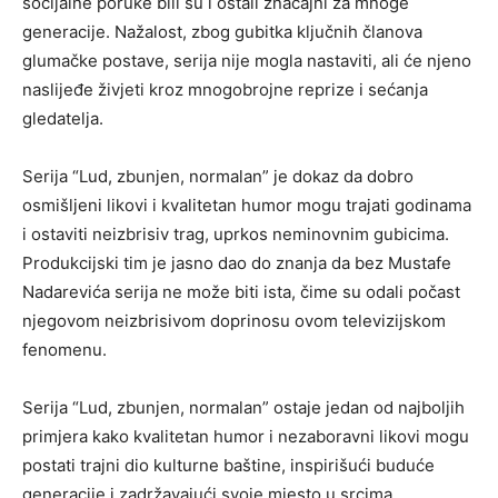
socijalne poruke bili su i ostali značajni za mnoge
generacije. Nažalost, zbog gubitka ključnih članova
glumačke postave, serija nije mogla nastaviti, ali će njeno
naslijeđe živjeti kroz mnogobrojne reprize i sećanja
gledatelja.
Serija “Lud, zbunjen, normalan” je dokaz da dobro
osmišljeni likovi i kvalitetan humor mogu trajati godinama
i ostaviti neizbrisiv trag, uprkos neminovnim gubicima.
Produkcijski tim je jasno dao do znanja da bez Mustafe
Nadarevića serija ne može biti ista, čime su odali počast
njegovom neizbrisivom doprinosu ovom televizijskom
fenomenu.
Serija “Lud, zbunjen, normalan” ostaje jedan od najboljih
primjera kako kvalitetan humor i nezaboravni likovi mogu
postati trajni dio kulturne baštine, inspirišući buduće
generacije i zadržavajući svoje mjesto u srcima