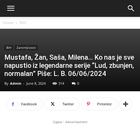
Home
BiH
BiH
Zanimljivosti
Mustafa, Žan, Saša, Milena… Ko nas je sve
napustio iz legendarne serije “Lud, zbunjen,
normalan” Piše: L. B. 06/06/2024
By
Admin
-
June 8, 2024
314
0
Facebook
Twitter
Pinterest
Oglasi - Advertisement