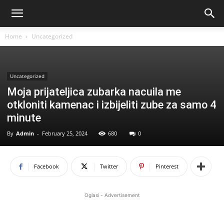
Home
Uncategorized
Uncategorized
Moja prijateljica zubarka nacuila me
otkloniti kamenac i izbijeliti zube za samo 4
minute
By
Admin
-
February 25, 2024
680
0
Facebook
Twitter
Pinterest
Oglasi - Advertisement