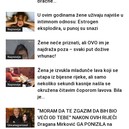
bračne...
U ovim godinama žene uživaju najviše u
intimnom odnosu: Estrogen
eksplodira, u punoj su snazi
Najnovije
Žene neće priznati, ali OVO im je
najdraža poza – svaki put dožive
vrhunac!
Najnovije
Žena je izvukla mladunče lava koji se
utapa iz bijesne rijeke, ali samo
nekoliko sekundi kasnije našla se
Najnovije
okružena čitavim čoporom lavova. Bila
je...
“MORAM DA TE ZGAZIM DA BIH BIO
VEĆI OD TEBE” NAKON OVIH RIJEČI
Dragana Mirković GA PONIZILA na
Uncategorized