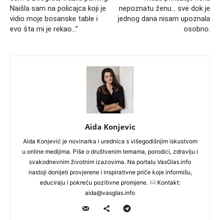
Naišla sam na policajca koji je
nepoznatu ženu… sve dok je
vidio moje bosanske table i
jednog dana nisam upoznala
evo šta mi je rekao…”
osobno.
Aida Konjevic
Aida Konjević je novinarka i urednica s višegodišnjim iskustvom
u online medijima. Piše o društvenim temama, porodici, zdravlju i
svakodnevnim životnim izazovima. Na portalu VasGlas.info
nastoji donijeti provjerene i inspirativne priče koje informišu,
educiraju i pokreću pozitivne promjene.
Kontakt:
aida@vasglas.info