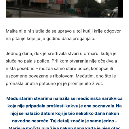
Majka nije ni slutila da se upravo u toj kutiji krije odgovor
na pitanje koje ju je godinu dana proganjalo.
Jednog dana, dok je sređivala stvari u ormaru, kutija je
slučajno pala s police. Prilikom otvaranja nije očekivala
ništa posebno – možda samo stare udice, konopce ili
uspomene povezane s ribolovom. Međutim, ono što je
pronašla unutra potpuno joj je promijenilo život.
Među starim stvarima nalazila se medicinska narukvica
koja nije pripadala prošlosti kakvu je ona poznavala. Na
njoj se nalazio datum koji je bio nekoliko dana nakon
navodne nesreće. Taj detalj značio je samo jedno –
Marie je možda bila živa nakon dana kada je njen otac