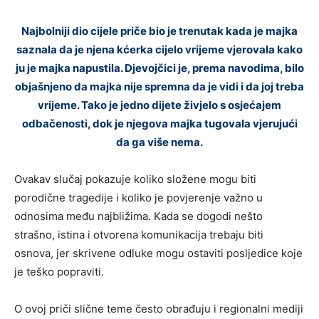
Najbolniji dio cijele priče bio je trenutak kada je majka
saznala da je njena kćerka cijelo vrijeme vjerovala kako
ju je majka napustila. Djevojčici je, prema navodima, bilo
objašnjeno da majka nije spremna da je vidi i da joj treba
vrijeme. Tako je jedno dijete živjelo s osjećajem
odbačenosti, dok je njegova majka tugovala vjerujući
da ga više nema.
Ovakav slučaj pokazuje koliko složene mogu biti
porodične tragedije i koliko je povjerenje važno u
odnosima među najbližima. Kada se dogodi nešto
strašno, istina i otvorena komunikacija trebaju biti
osnova, jer skrivene odluke mogu ostaviti posljedice koje
je teško popraviti.
O ovoj priči slične teme često obrađuju i regionalni mediji