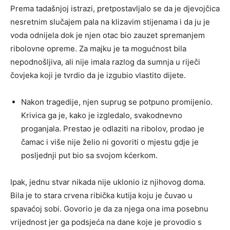
Prema tadašnjoj istrazi, pretpostavljalo se da je djevojčica
nesretnim slučajem pala na klizavim stijenama i da ju je
voda odnijela dok je njen otac bio zauzet spremanjem
ribolovne opreme. Za majku je ta mogućnost bila
nepodnošljiva, ali nije imala razlog da sumnja u riječi
čovjeka koji je tvrdio da je izgubio vlastito dijete.
Nakon tragedije, njen suprug se potpuno promijenio.
Krivica ga je, kako je izgledalo, svakodnevno
proganjala. Prestao je odlaziti na ribolov, prodao je
čamac i više nije želio ni govoriti o mjestu gdje je
posljednji put bio sa svojom kćerkom.
Ipak, jednu stvar nikada nije uklonio iz njihovog doma.
Bila je to stara crvena ribička kutija koju je čuvao u
spavaćoj sobi. Govorio je da za njega ona ima posebnu
vrijednost jer ga podsjeća na dane koje je provodio s