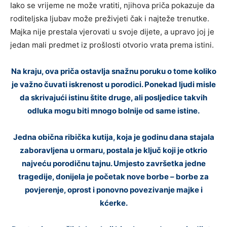
Iako se vrijeme ne može vratiti, njihova priča pokazuje da
roditeljska ljubav može preživjeti čak i najteže trenutke.
Majka nije prestala vjerovati u svoje dijete, a upravo joj je
jedan mali predmet iz prošlosti otvorio vrata prema istini.
Na kraju, ova priča ostavlja snažnu poruku o tome koliko
je važno čuvati iskrenost u porodici. Ponekad ljudi misle
da skrivajući istinu štite druge, ali posljedice takvih
odluka mogu biti mnogo bolnije od same istine.
Jedna obična ribička kutija, koja je godinu dana stajala
zaboravljena u ormaru, postala je ključ koji je otkrio
najveću porodičnu tajnu. Umjesto završetka jedne
tragedije, donijela je početak nove borbe – borbe za
povjerenje, oprost i ponovno povezivanje majke i
kćerke.