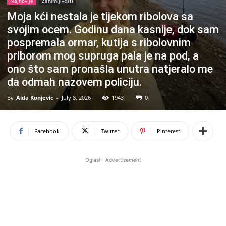
Najnovije
Zanimljivosti
Moja kći nestala je tijekom ribolova sa
svojim ocem. Godinu dana kasnije, dok sam
pospremala ormar, kutija s ribolovnim
priborom mog supruga pala je na pod, a
ono što sam pronašla unutra natjeralo me
da odmah nazovem policiju.
By
Aida Konjevic
-
July 8, 2026
1943
0
Facebook
Twitter
Pinterest
Oglasi - Advertisement