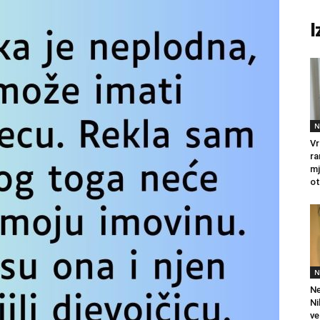
I
N
Vr
ra
mj
ot
N
Ne
Ni
ve