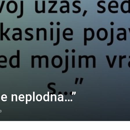
je neplodna…”
0