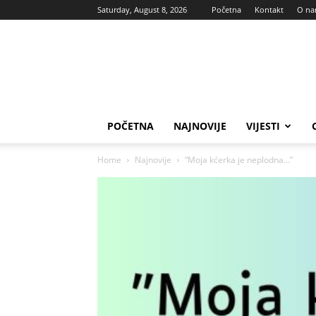
Saturday, August 8, 2026
Početna
Kontakt
O n
Vas
glas
POČETNA
NAJNOVIJE
VIJESTI
Home
Najnovije
“Moja kćerka je neplodna…”