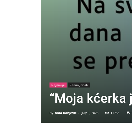
Najnovije
Zanimljivosti
“Moja kćerka 
By
Aida Konjevic
-
July 1, 2025
11753