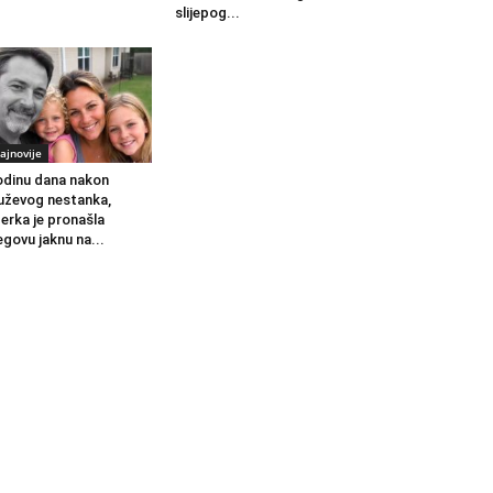
slijepog...
ajnovije
dinu dana nakon
ževog nestanka,
erka je pronašla
egovu jaknu na...