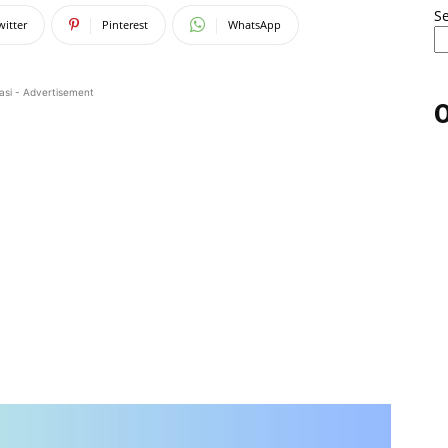
S
witter
Pinterest
WhatsApp
asi - Advertisement
O