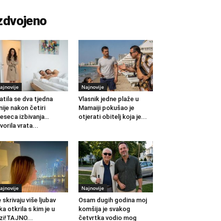
zdvojeno
ajnovije
Najnovije
atila se dva tjedna
Vlasnik jedne plaže u
nije nakon četiri
Mamaiji pokušao je
eseca izbivanja…
otjerati obitelj koja je...
vorila vrata...
ajnovije
Najnovije
 skrivaju više ljubav
Osam dugih godina moj
ka otkrila s kim je u
komšija je svakog
zi!TAJNO...
četvrtka vodio mog