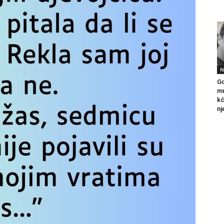
N
Go
mu
kć
nj