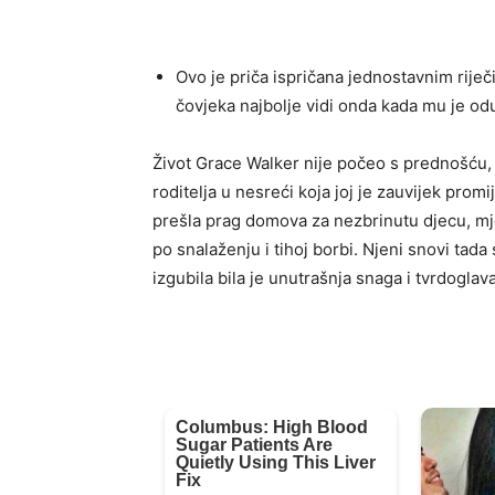
Ovo je priča ispričana jednostavnim riječ
čovjeka najbolje vidi onda kada mu je od
Život Grace Walker nije počeo s prednošću, 
roditelja u nesreći koja joj je zauvijek prom
prešla prag domova za nezbrinutu djecu, mje
po snalaženju i tihoj borbi. Njeni snovi tada 
izgubila bila je unutrašnja snaga i tvrdogla