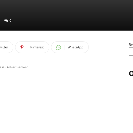
0
S
witter
Pinterest
WhatsApp
asi - Advertisement
O