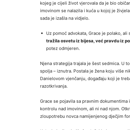
kojeg je cijeli život vjerovala da je bio obi
imovinom se nalazila i kuća u kojoj je živjela
sada je izašla na vidjelo.
Uz pomoć advokata, Grace je polako, ali s
tražila osvetu iz bijesa, već pravdu iz p
potez odmjeren.
Njena strategija trajala je šest sedmica. U t
spolja – iznutra. Postala je žena koju više n
Danielovom vjenčanju, događaju koji je treba
razotkrivanja.
Grace se pojavila sa pravnim dokumentima i
kontrolu nad imovinom, ali ni nad njom. Otkri
zloupotrebu novca namijenjenog dječjim fo