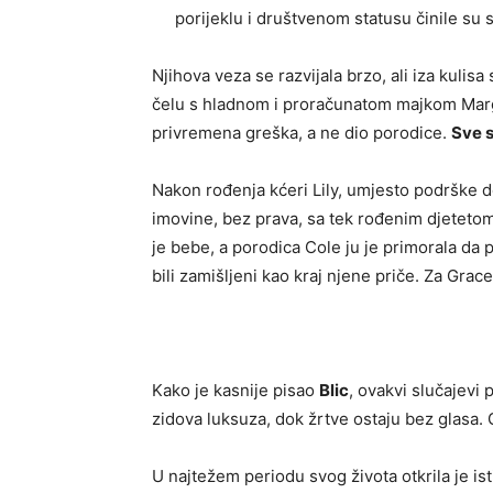
porijeklu i društvenom statusu činile su 
Njihova veza se razvijala brzo, ali iza kuli
čelu s hladnom i proračunatom majkom Margare
privremena greška, a ne dio porodice.
Sve s
Nakon rođenja kćeri Lily, umjesto podrške do
imovine, bez prava, sa tek rođenim djetetom 
je bebe, a porodica Cole ju je primorala da
bili zamišljeni kao kraj njene priče. Za Grace
Kako je kasnije pisao
Blic
, ovakvi slučajevi 
zidova luksuza, dok žrtve ostaju bez glasa. 
U najtežem periodu svog života otkrila je ist