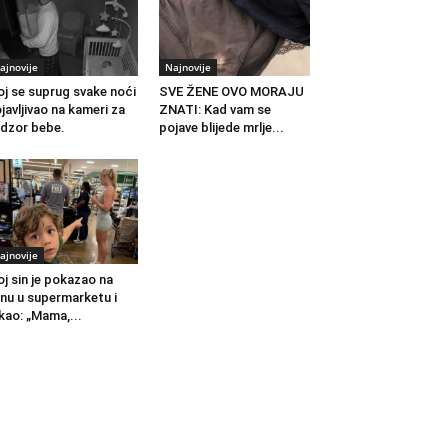
ajnovije
Najnovije
j se suprug svake noći
SVE ŽENE OVO MORAJU
javljivao na kameri za
ZNATI: Kad vam se
dzor bebe.
pojave blijede mrlje...
ajnovije
j sin je pokazao na
nu u supermarketu i
kao: „Mama,...