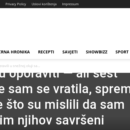
Privacy Policy
Uslovi korištenja
Impressum
gova majka su me ostav
ji sa mojom bebom
CRNA HRONIKA
RECEPTI
SAVJETI
SHOWBIZZ
SPORT
ekoliko sati, ubeđeni
vili u snežnoj oluji sa...
 oporaviti — ali šest
je sam se vratila, spre
što su mislili da sam
šim njihov savršeni