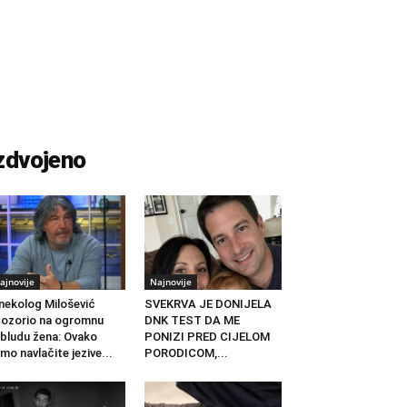
zdvojeno
ajnovije
Najnovije
nekolog Milošević
SVEKRVA JE DONIJELA
ozorio na ogromnu
DNK TEST DA ME
bludu žena: Ovako
PONIZI PRED CIJELOM
mo navlačite jezive...
PORODICOM,...