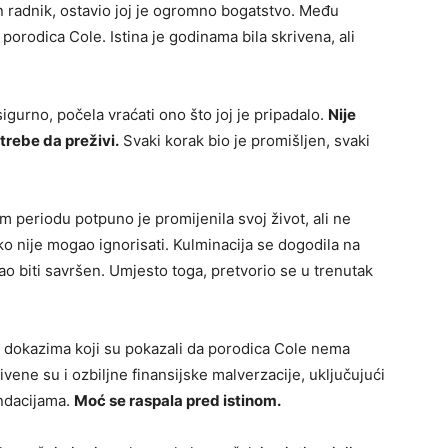
čan radnik, ostavio joj je ogromno bogatstvo. Među
 porodica Cole. Istina je godinama bila skrivena, ali
igurno, počela vraćati ono što joj je pripadalo.
Nije
otrebe da preživi.
Svaki korak bio je promišljen, svaki
om periodu potpuno je promijenila svoj život, ali ne
iko nije mogao ignorisati. Kulminacija se dogodila na
o biti savršen. Umjesto toga, pretvorio se u trenutak
 dokazima koji su pokazali da porodica Cole nema
vene su i ozbiljne finansijske malverzacije, uključujući
ndacijama.
Moć se raspala pred istinom.