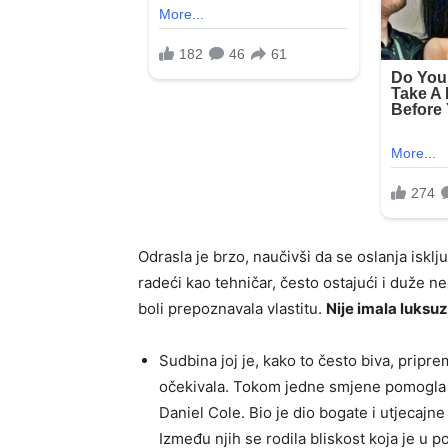
Odrasla je brzo, naučivši da se oslanja isklj
radeći kao tehničar, često ostajući i duže n
boli prepoznavala vlastitu.
Nije imala luksuz,
Sudbina joj je, kako to često biva, pripr
očekivala. Tokom jedne smjene pomogla j
Daniel Cole. Bio je dio bogate i utjecajne
Između njih se rodila bliskost koja je u p