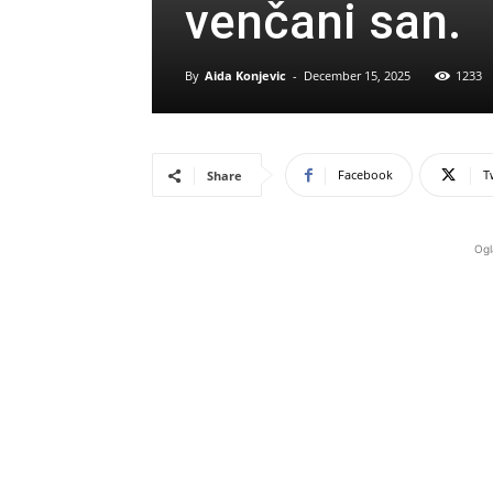
venčani san.
By
Aida Konjevic
-
December 15, 2025
1233
Facebook
T
Share
Ogl