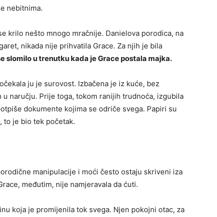
se nebitnima.
sa se krilo nešto mnogo mračnije. Danielova porodica, na
t, nikada nije prihvatila Grace. Za njih je bila
e slomilo u trenutku kada je Grace postala majka.
čekala ju je surovost. Izbačena je iz kuće, bez
u naručju. Prije toga, tokom ranijih trudnoća, izgubila
 potpiše dokumente kojima se odriče svega. Papiri su
, to je bio tek početak.
porodične manipulacije i moći često ostaju skriveni iza
Grace, međutim, nije namjeravala da ćuti.
inu koja je promijenila tok svega. Njen pokojni otac, za