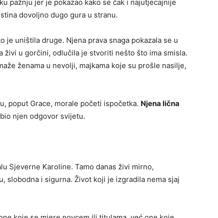
liku pažnju jer je pokazao kako se čak i najutjecajnije
tina dovoljno dugo gura u stranu.
to je uništila druge. Njena prava snaga pokazala se u
živi u gorčini, odlučila je stvoriti nešto što ima smisla.
maže ženama u nevolji, majkama koje su prošle nasilje,
u, poput Grace, morale početi ispočetka.
Njena lična
bio njen odgovor svijetu.
lu Sjeverne Karoline. Tamo danas živi mirno,
, slobodna i sigurna. Život koji je izgradila nema sjaj
 one koje se mjere novcem ili titulama, već one koje