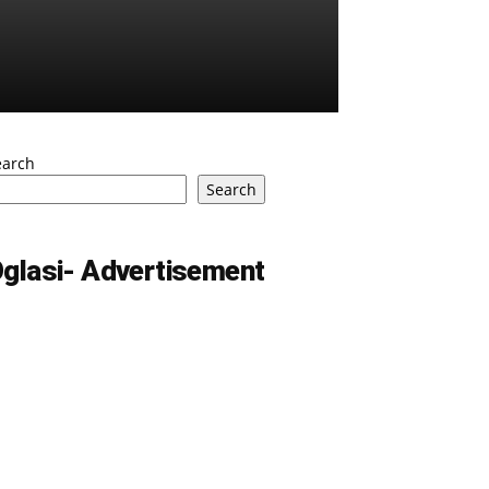
earch
Search
glasi- Advertisement