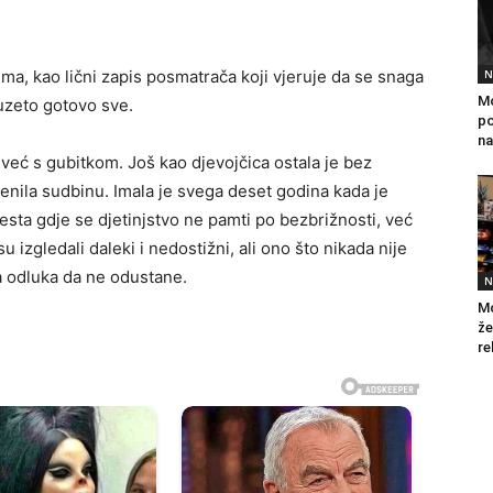
ima, kao lični zapis posmatrača koji vjeruje da se snaga
N
Mo
uzeto gotovo sve.
po
na
već s gubitkom. Još kao djevojčica ostala je bez
ijenila sudbinu. Imala je svega deset godina kada je
sta gdje se djetinjstvo ne pamti po bezbrižnosti, već
su izgledali daleki i nedostižni, ali ono što nikada nije
va odluka da ne odustane.
N
Mo
že
re