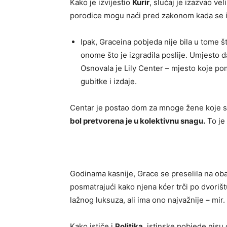
Kako je izvijestio
Kurir
, slučaj je izazvao ve
porodice mogu naći pred zakonom kada se is
Ipak, Graceina pobjeda nije bila u tome š
onome što je izgradila poslije. Umjesto da 
Osnovala je Lily Center – mjesto koje po
gubitke i izdaje.
Centar je postao dom za mnoge žene koje s
bol pretvorena je u kolektivnu snagu.
To je 
Godinama kasnije, Grace se preselila na oba
posmatrajući kako njena kćer trči po dvorištu
lažnog luksuza, ali ima ono najvažnije – mir.
Kako ističe i
Politika
, istinske pobjede nisu