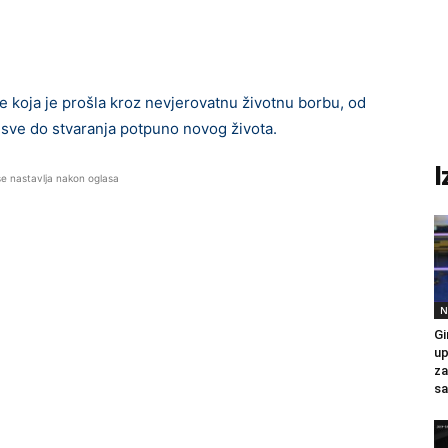
 koja je prošla kroz nevjerovatnu životnu borbu, od
pa sve do stvaranja potpuno novog života.
I
se nastavlja nakon oglasa
N
Gi
up
za
sa