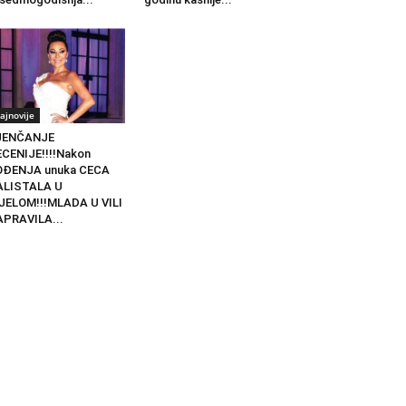
ajnovije
JENČANJE
CENIJE!!!!Nakon
OĐENJA unuka CECA
ALISTALA U
JELOM!!!MLADA U VILI
PRAVILA...