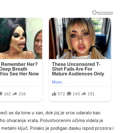
aveći se da tone u san, dok joj je srce udaralo kao
iho otvaranje vrata. Poluotvorenim očima videla je
 metalni ključ. Polako je podigao dasku ispod prozora i