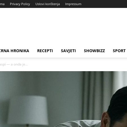
ama
Privacy Policy
Uslovi korištenja
Impressum
CRNA HRONIKA
RECEPTI
SAVJETI
SHOWBIZZ
SPORT
spi — a onda je...