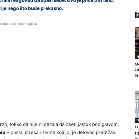
orala reagovati da spasi sebe. Ovo je priča o strahu,
prije nego što bude prekasno.
I
se nastavlja nakon oglasa
N
Mo
že
re
N
rzo, toliko da nije ni stizala da oseti jastuk pod glavom.
**
ra
– posla, stresa i života koji joj je delovao pretežak.
tr
je