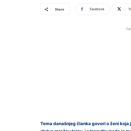
Facebook
T
Share
Ogl
Tema današnjeg članka govori o ženi koja je 