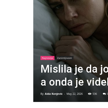
Najnovije
Zanimljivosti
Mislila je da
a onda je vide
By
Aida Konjevic
-
May 22, 2026
536