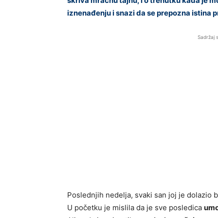
skriva mračnu tajnu, i o trenutku kada je m
iznenađenju i snazi da se prepozna istina 
Sadržaj 
Poslednjih nedelja, svaki san joj je dolazio b
U početku je mislila da je sve posledica
umo