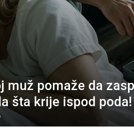
 joj muž pomaže da zasp
la šta krije ispod poda!
0