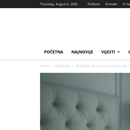
Thursday, August 6, 2026
Početna
Kontakt
O n
Vas
glas
POČETNA
NAJNOVIJE
VIJESTI
Home
Najnovije
Mislila je da joj muž pomaže da za