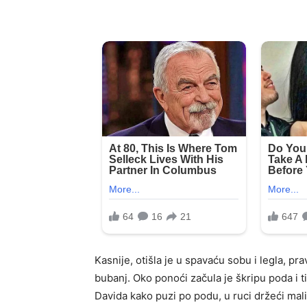
Kasnije, otišla je u spavaću sobu i legla, pr
bubanj. Oko ponoći začula je škripu poda i t
Davida kako puzi po podu, u ruci držeći mali