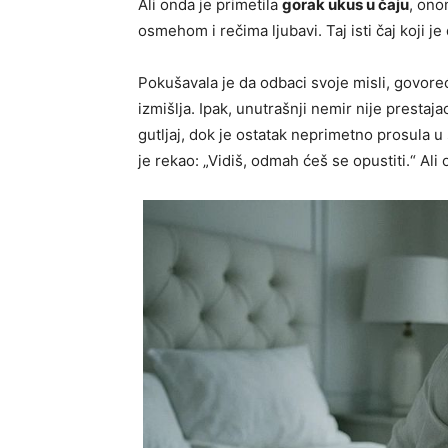
Ali onda je primetila
gorak ukus u čaju
, ono
osmehom i rečima ljubavi. Taj isti čaj koji j
Pokušavala je da odbaci svoje misli, govoreći
izmišlja. Ipak, unutrašnji nemir nije prestaja
gutljaj, dok je ostatak neprimetno prosula u
je rekao: „Vidiš, odmah ćeš se opustiti.“ Ali 