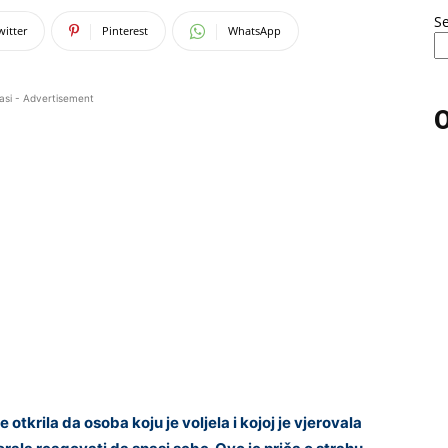
S
witter
Pinterest
WhatsApp
asi - Advertisement
O
otkrila da osoba koju je voljela i kojoj je vjerovala