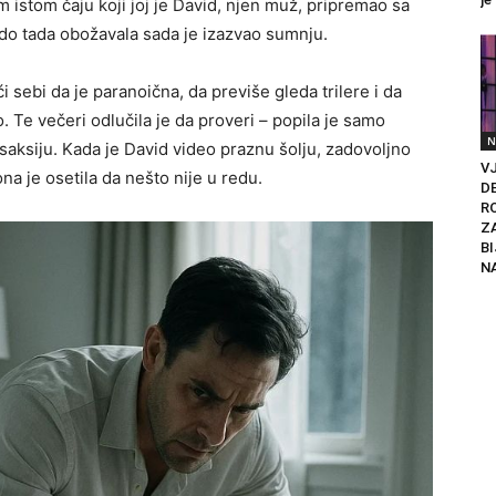
m istom čaju koji joj je David, njen muž, pripremao sa
e do tada obožavala sada je izazvao sumnju.
 sebi da je paranoična, da previše gleda trilere i da
o. Te večeri odlučila je da proveri – popila je samo
N
 saksiju. Kada je David video praznu šolju, zadovoljno
V
ona je osetila da nešto nije u redu.
DE
R
Z
BI
NA