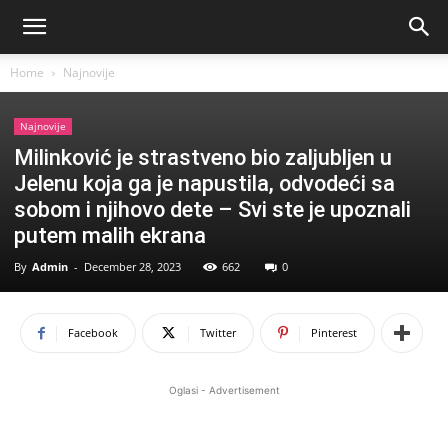
Home
Najnovije
Najnovije
Milinković je strastveno bio zaljubljen u
Jelenu koja ga je napustila, odvodeći sa
sobom i njihovo dete – Svi ste je upoznali
putem malih ekrana
By
Admin
-
December 28, 2023
662
0
Facebook
Twitter
Pinterest
Oglasi - Advertisement