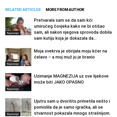
RELATED ARTICLES
MORE FROM AUTHOR
Pretvarala sam se da sam kći
umirućeg čovjeka kako ne bi otišao
sam, ali nakon njegova sprovoda dobila
Najnovije
sam kutiju koja je dokazala da...
Moja svekrva je obrijala moju kćer na
ćelavo – a moj muž ju je branio
Najnovije
Uzimanje MAGNEZIJA uz ove lijekove
može biti JAKO OPASNO
Najnovije
Ujutru sam u dvorištu primetila nešto i
pomislila da je samo igračka, ali se
stvarnost pokazala mnogo strašnijom.
Najnovije