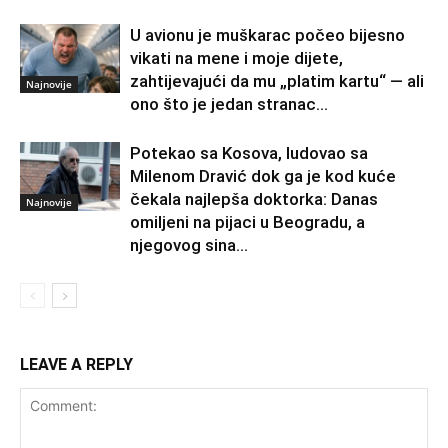
U avionu je muškarac počeo bijesno
vikati na mene i moje dijete,
zahtijevajući da mu „platim kartu“ — ali
Najnovije
ono što je jedan stranac...
Potekao sa Kosova, ludovao sa
Milenom Dravić dok ga je kod kuće
čekala najlepša doktorka: Danas
Najnovije
omiljeni na pijaci u Beogradu, a
njegovog sina...
LEAVE A REPLY