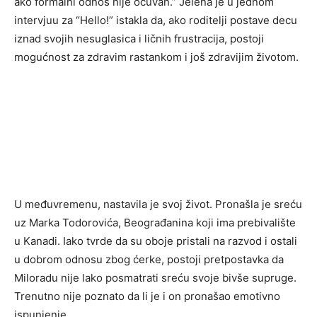
ako formalni odnos nije očuvan.” Jelena je u jednom
intervjuu za “Hello!” istakla da, ako roditelji postave decu
iznad svojih nesuglasica i ličnih frustracija, postoji
mogućnost za zdravim rastankom i još zdravijim životom.
U međuvremenu, nastavila je svoj život. Pronašla je sreću
uz Marka Todorovića, Beograđanina koji ima prebivalište
u Kanadi. Iako tvrde da su oboje pristali na razvod i ostali
u dobrom odnosu zbog ćerke, postoji pretpostavka da
Miloradu nije lako posmatrati sreću svoje bivše supruge.
Trenutno nije poznato da li je i on pronašao emotivno
ispunjenje.