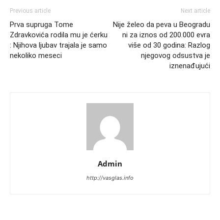
Previous article
Next article
Prva supruga Tome
Nije želeo da peva u Beogradu
Zdravkovića rodila mu je ćerku
ni za iznos od 200.000 evra
: Njihova ljubav trajala je samo
više od 30 godina: Razlog
nekoliko meseci
njegovog odsustva je
iznenađujući
Admin
http://vasglas.info