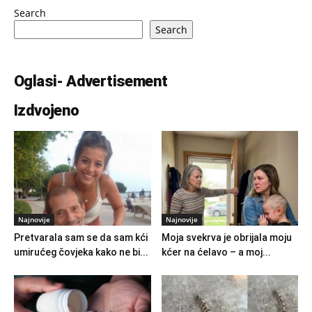
Search
Search
Oglasi- Advertisement
Izdvojeno
Najnovije
Najnovije
Pretvarala sam se da sam kći
Moja svekrva je obrijala moju
umirućeg čovjeka kako ne bi...
kćer na ćelavo – a moj...