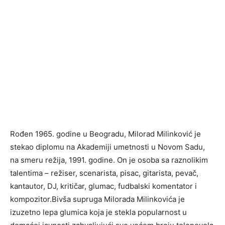
Rođen 1965. godine u Beogradu, Milorad Milinković je
stekao diplomu na Akademiji umetnosti u Novom Sadu,
na smeru režija, 1991. godine. On je osoba sa raznolikim
talentima – režiser, scenarista, pisac, gitarista, pevač,
kantautor, DJ, kritičar, glumac, fudbalski komentator i
kompozitor.Bivša supruga Milorada Milinkovića je
izuzetno lepa glumica koja je stekla popularnost u