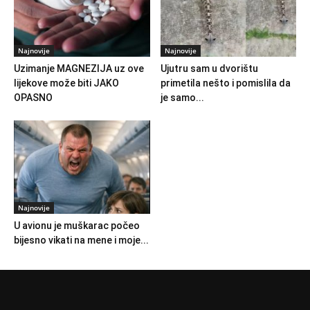
Najnovije
Najnovije
Uzimanje MAGNEZIJA uz ove
Ujutru sam u dvorištu
lijekove može biti JAKO
primetila nešto i pomislila da
OPASNO
je samo...
Najnovije
U avionu je muškarac počeo
bijesno vikati na mene i moje...