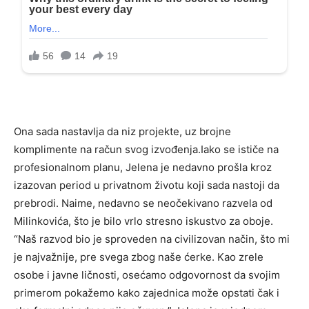
Ona sada nastavlja da niz projekte, uz brojne
komplimente na račun svog izvođenja.Iako se ističe na
profesionalnom planu, Jelena je nedavno prošla kroz
izazovan period u privatnom životu koji sada nastoji da
prebrodi. Naime, nedavno se neočekivano razvela od
Milinkovića, što je bilo vrlo stresno iskustvo za oboje.
“Naš razvod bio je sproveden na civilizovan način, što mi
je najvažnije, pre svega zbog naše ćerke. Kao zrele
osobe i javne ličnosti, osećamo odgovornost da svojim
primerom pokažemo kako zajednica može opstati čak i