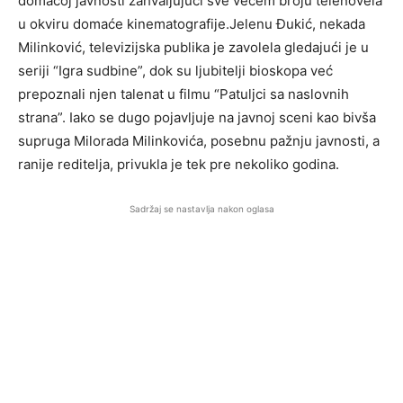
domaćoj javnosti zahvaljujući sve većem broju telenovela
u okviru domaće kinematografije.Jelenu Đukić, nekada
Milinković, televizijska publika je zavolela gledajući je u
seriji “Igra sudbine”, dok su ljubitelji bioskopa već
prepoznali njen talenat u filmu “Patuljci sa naslovnih
strana”. Iako se dugo pojavljuje na javnoj sceni kao bivša
supruga Milorada Milinkovića, posebnu pažnju javnosti, a
ranije reditelja, privukla je tek pre nekoliko godina.
Sadržaj se nastavlja nakon oglasa