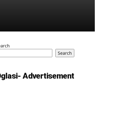
earch
Search
glasi- Advertisement