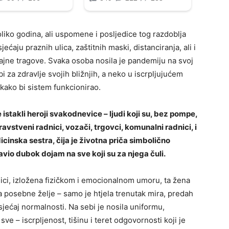
iko godina, ali uspomene i posljedice tog razdoblja
ćaju praznih ulica, zaštitnih maski, distanciranja, ali i
 trajne tragove. Svaka osoba nosila je pandemiju na svoj
bi za zdravlje svojih bližnjih, a neko u iscrpljujućem
kako bi sistem funkcionirao.
stakli heroji svakodnevice – ljudi koji su, bez pompe,
avstveni radnici, vozači, trgovci, komunalni radnici, i
icinska sestra, čija je životna priča simbolično
tavio dubok dojam na sve koji su za njega čuli.
nici, izložena fizičkom i emocionalnom umoru, ta žena
la posebne želje – samo je htjela trenutak mira, predah
jećaj normalnosti. Na sebi je nosila uniformu,
sve – iscrpljenost, tišinu i teret odgovornosti koji je