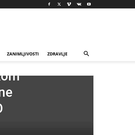
ZANIMLJIVOSTI
ZDRAVLJE
skom
ene
O