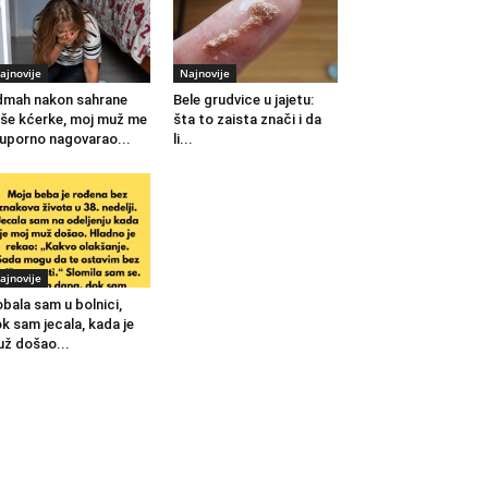
ajnovije
Najnovije
mah nakon sahrane
Bele grudvice u jajetu:
še kćerke, moj muž me
šta to zaista znači i da
 uporno nagovarao...
li...
ajnovije
bala sam u bolnici,
k sam jecala, kada je
ž došao...