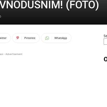
VNODUŠNIM! (FOTO)
0
S
witter
Pinterest
WhatsApp
asi - Advertisement
O