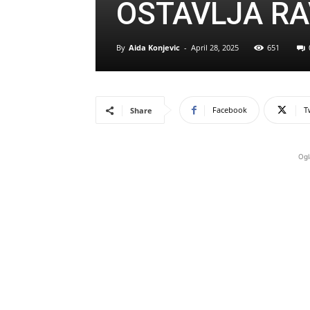
OSTAVLJA RA
By
Aida Konjevic
-
April 28, 2025
651
Facebook
T
Share
Ogl