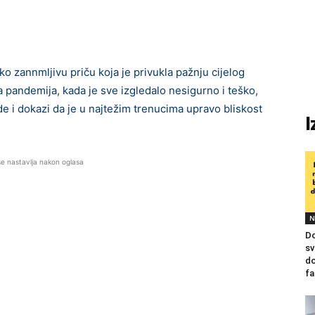
 zannmljivu priču koja je privukla pažnju cijelog
na pandemija, kada je sve izgledalo nesigurno i teško,
e i dokazi da je u najtežim trenucima upravo bliskost
I
se nastavlja nakon oglasa
N
Do
sv
do
fa