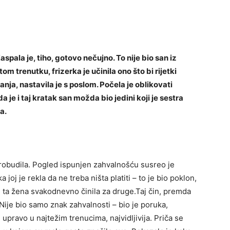
. Zaspala je, tiho, gotovo nečujno. To nije bio san iz
om trenutku, frizerka je učinila ono što bi rijetki
vanja, nastavila je s poslom. Počela je oblikovati
da je i taj kratak san možda bio jedini koji je sestra
a.
 probudila. Pogled ispunjen zahvalnošću susreo je
 joj je rekla da ne treba ništa platiti – to je bio poklon,
 ta žena svakodnevno činila za druge.Taj čin, premda
Nije bio samo znak zahvalnosti – bio je poruka,
, upravo u najtežim trenucima, najvidljivija. Priča se