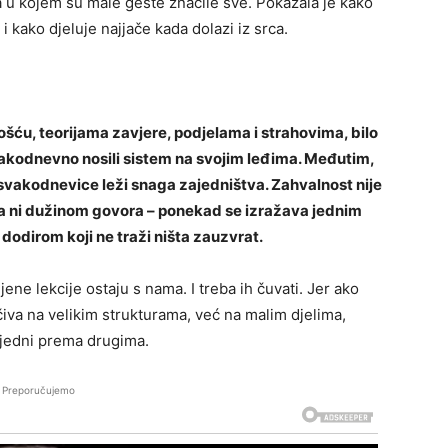
a u kojem su male geste značile sve. Pokazala je kako
 i kako djeluje najjače kada dolazi iz srca.
ošću, teorijama zavjere, podjelama i strahovima, bilo
svakodnevno nosili sistem na svojim leđima. Međutim,
 svakodnevice leži snaga zajedništva. Zahvalnost nije
ona ni dužinom govora – ponekad se izražava jednim
dodirom koji ne traži ništa zauzvrat.
ene lekcije ostaju s nama. I treba ih čuvati. Jer ako
očiva na velikim strukturama, već na malim djelima,
jedni prema drugima.
Preporučujemo