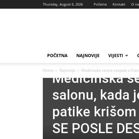
Thursday, August 6, 2026
Početna
Kontakt
O n
Vas
glas
POČETNA
NAJNOVIJE
VIJESTI
Najnovije
Vijesti
Home
Najnovije
Medicinska sestra zaspala u frizer
Medicinska se
salonu, kada j
patike krišom 
SE POSLE DE