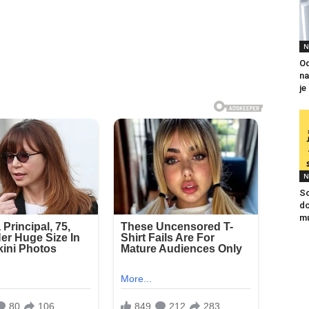
N
Od
na
je
N
So
do
mu