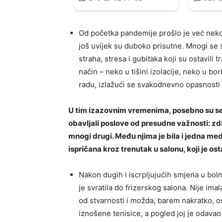
Od početka pandemije prošlo je već nekol
još uvijek su duboko prisutne. Mnogi se sje
straha, stresa i gubitaka koji su ostavili
način – neko u tišini izolacije, neko u bor
radu, izlažući se svakodnevno opasnosti 
U tim izazovnim vremenima, posebno su se i
obavljali poslove od presudne važnosti: zdr
mnogi drugi. Među njima je bila i jedna med
ispričana kroz trenutak u salonu, koji je os
Nakon dugih i iscrpljujućih smjena u bol
je svratila do frizerskog salona. Nije ima
od stvarnosti i možda, barem nakratko, os
iznošene tenisice, a pogled joj je odavao 