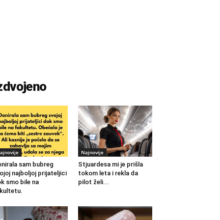
zdvojeno
ajnovije
Najnovije
nirala sam bubreg
Stjuardesa mi je prišla
ojoj najboljoj prijateljici
tokom leta i rekla da
k smo bile na
pilot želi...
kultetu.