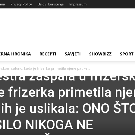
ama
Privacy Policy
Uslovi korištenja
Impressum
CRNA HRONIKA
RECEPTI
SAVJETI
SHOWBIZZ
SPORT
skom salonu, kada je frizerka primetila njene patike...
stra zaspala u frizer
e frizerka primetila nj
ih je uslikala: ONO ŠT
SILO NIKOGA NE