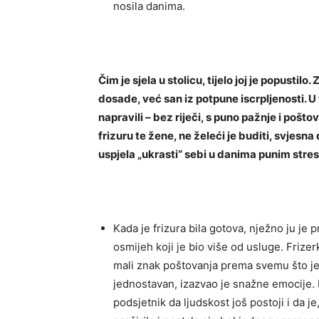
nosila danima.
Čim je sjela u stolicu, tijelo joj je popustilo
dosade, već san iz potpune iscrpljenosti. U t
napravili – bez riječi, s puno pažnje i pošto
frizuru te žene, ne želeći je buditi, svjesna 
uspjela „ukrasti“ sebi u danima punim stres
Kada je frizura bila gotova, nježno ju je
osmijeh koji je bio više od usluge. Frizerka
mali znak poštovanja prema svemu što je
jednostavan, izazvao je snažne emocije. 
podsjetnik da ljudskost još postoji i da je