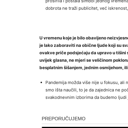
proširila i postala simbol jednog vremen
dobrota ne traži publicitet, već iskrenost,
U vremenu koje je bilo obavijeno neizvjesn
je lako zaboraviti na obične ljude koji su 
ovakve priče podsjećaju da upravo u tišini
uvijek glasna, ne mjeri se veličinom pokl
besplatnim šišanjem, jednim osmijehom, ili 
Pandemija možda više nije u fokusu, ali nj
smo išta naučili, to je da zajednica ne p
svakodnevnim izborima da budemo ljudi 