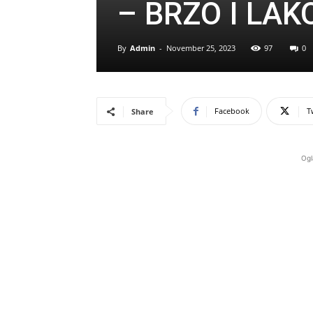
– BRZO I LAK
By
Admin
-
November 25, 2023
97
0
Facebook
T
Share
Ogl