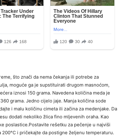
me, što znači da nema čekanja ili potrebe za
ulja, moguće ga je supstituirati drugom masnoćom,
 šećera iznosi 150 grama. Navedena količina meda je
60 grama. Jedno cijelo jaje. Manja količina sode
jte i malu količinu cimeta ili začina za medenjake. Da
jesu dodati nekoliko žlica fino mljevenih oraha. Kao
ke poslastice.Postavite rešetku za pečenje u najviši
a 200°C i pričekajte da postigne željenu temperaturu.