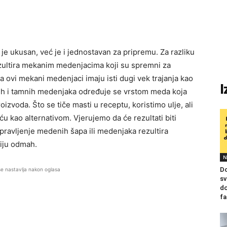
je ukusan, već je i jednostavan za pripremu. Za razliku
ezultira mekanim medenjacima koji su spremni za
ovi mekani medenjaci imaju isti dugi vek trajanja kao
I
etlih i tamnih medenjaka određuje se vrstom meda koja
oizvoda. Što se tiče masti u receptu, koristimo ulje, ali
 kao alternativom. Vjerujemo da će rezultati biti
pravljenje medenih šapa ili medenjaka rezultira
iju odmah.
N
Do
se nastavlja nakon oglasa
sv
do
fa