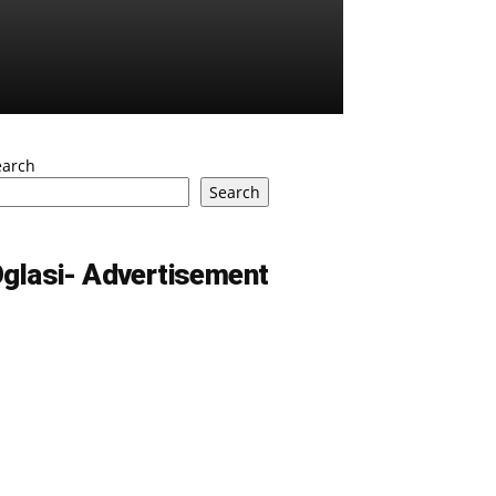
earch
Search
glasi- Advertisement