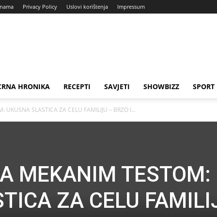
 nama
Privacy Policy
Uslovi korištenja
Impressum
CRNA HRONIKA
RECEPTI
SAVJETI
SHOWBIZZ
SPORT
UKUSNA SLASTICA ZA CELU FAMILIJU – BRZO I...
SA MEKANIM TESTOM:
TICA ZA CELU FAMILI