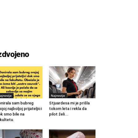
zdvojeno
ajnovije
Najnovije
nirala sam bubreg
Stjuardesa mi je prišla
ojoj najboljoj prijateljici
tokom leta i rekla da
k smo bile na
pilot želi...
kultetu.