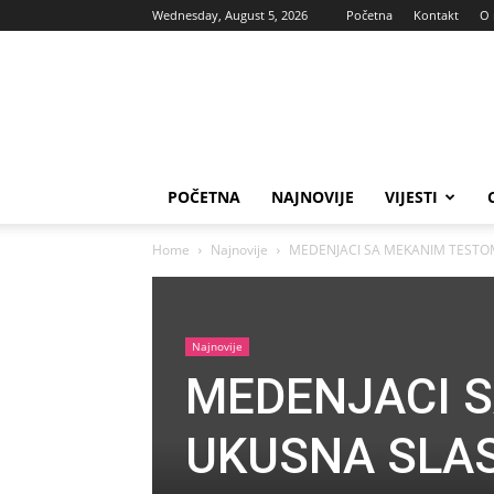
Wednesday, August 5, 2026
Početna
Kontakt
O
Vas
glas
POČETNA
NAJNOVIJE
VIJESTI
Home
Najnovije
MEDENJACI SA MEKANIM TESTOM: 
Najnovije
MEDENJACI 
UKUSNA SLAS