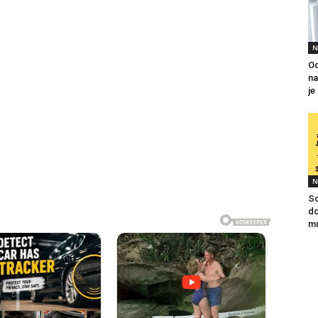
N
Od
na
je
N
So
do
mu