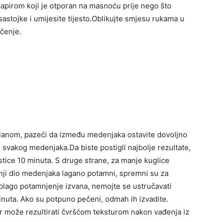
papirom koji je otporan na masnoću prije nego što
sastojke i umijesite tijesto.Oblikujte smjesu rukama u
ečenje.
dlanom, pazeći da između medenjaka ostavite dovoljno
h svakog medenjaka.Da biste postigli najbolje rezultate,
tice 10 minuta. S druge strane, za manje kuglice
nji dio medenjaka lagano potamni, spremni su za
 blago potamnjenje izvana, nemojte se ustručavati
 minuta. Ako su potpuno pečeni, odmah ih izvadite.
er može rezultirati čvršćom teksturom nakon vađenja iz