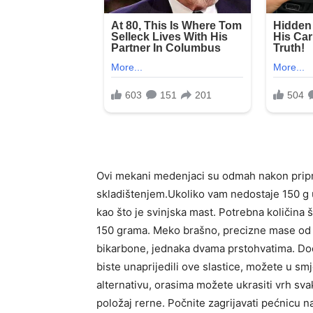
Ovi mekani medenjaci su odmah nakon pripre
skladištenjem.Ukoliko vam nedostaje 150 g 
kao što je svinjska mast. Potrebna količina
150 grama. Meko brašno, precizne mase od 3
bikarbone, jednaka dvama prstohvatima. Doda
biste unaprijedili ove slastice, možete u sm
alternativu, orasima možete ukrasiti vrh sva
položaj rerne. Počnite zagrijavati pećnicu n