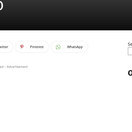
O
S
witter
Pinterest
WhatsApp
asi - Advertisement
O