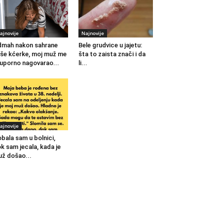
ajnovije
Najnovije
mah nakon sahrane
Bele grudvice u jajetu:
še kćerke, moj muž me
šta to zaista znači i da
 uporno nagovarao...
li...
ajnovije
bala sam u bolnici,
k sam jecala, kada je
ž došao...