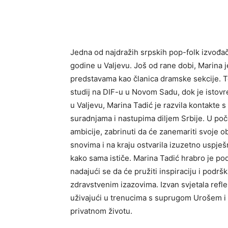
Jedna od najdražih srpskih pop-folk izvođači
godine u Valjevu. Još od rane dobi, Marina j
predstavama kao članica dramske sekcije. To
studij na DIF-u u Novom Sadu, dok je istovre
u Valjevu, Marina Tadić je razvila kontakte 
suradnjama i nastupima diljem Srbije. U poče
ambicije, zabrinuti da će zanemariti svoje o
snovima i na kraju ostvarila izuzetno uspješ
kako sama ističe. Marina Tadić hrabro je podi
nadajući se da će pružiti inspiraciju i podr
zdravstvenim izazovima. Izvan svjetala reflek
uživajući u trenucima s suprugom Urošem i kć
privatnom životu.