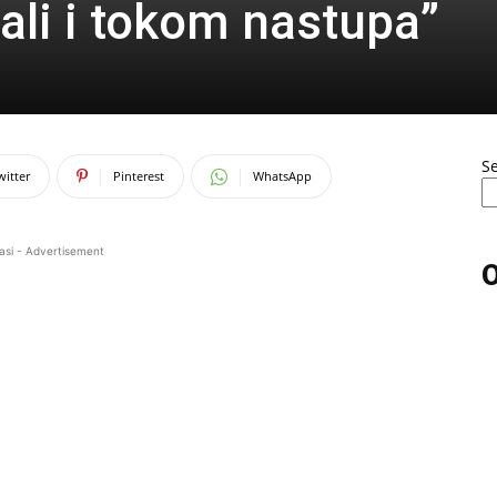
vali i tokom nastupa”
S
witter
Pinterest
WhatsApp
asi - Advertisement
O