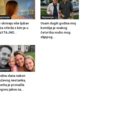
ajnovije
Najnovije
 skrivaju više ljubav
Osam dugih godina moj
ka otkrila s kim je u
komšija je svakog
zi!TAJNO...
četvrtka vodio mog
slijepog...
ajnovije
dinu dana nakon
ževog nestanka,
erka je pronašla
egovu jaknu na...