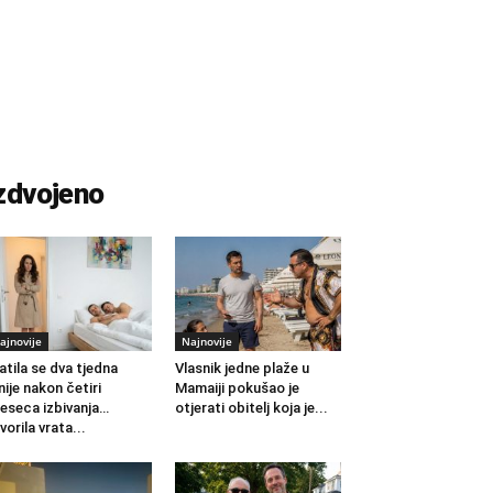
zdvojeno
ajnovije
Najnovije
atila se dva tjedna
Vlasnik jedne plaže u
nije nakon četiri
Mamaiji pokušao je
eseca izbivanja…
otjerati obitelj koja je...
vorila vrata...