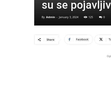
su se pojavlji
By
Admin
-
January 3, 2024
125
0
Facebook
T
Share
Ogl