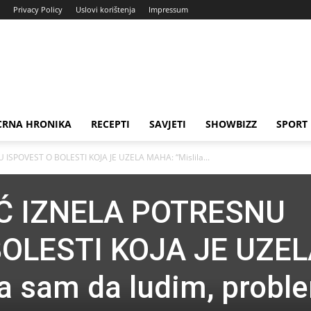
Privacy Policy
Uslovi korištenja
Impressum
CRNA HRONIKA
RECEPTI
SAVJETI
SHOWBIZZ
SPORT
SPOVEST O BOLESTI KOJA JE UZELA MAHA: “Mislila...
Ć IZNELA POTRESNU
BOLESTI KOJA JE UZE
a sam da ludim, probl