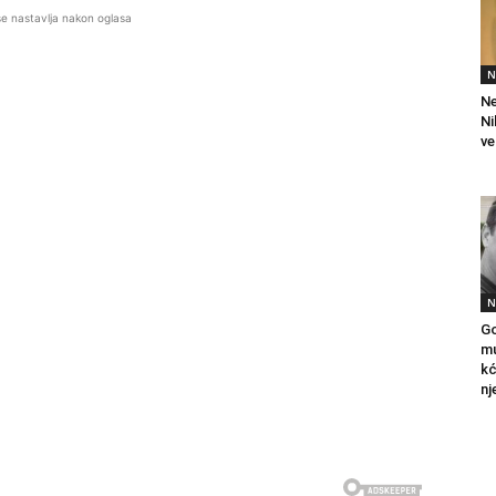
se nastavlja nakon oglasa
N
Ne
Ni
ve
N
Go
mu
kć
nj