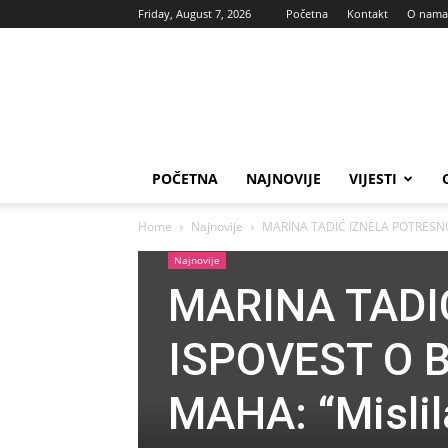
Friday, August 7, 2026
Početna
Kontakt
O nama
Vas
glas
POČETNA
NAJNOVIJE
VIJESTI
Home
Najnovije
MARINA TADIĆ IZNELA POTRESNU I
Najnovije
MARINA TADI
ISPOVEST O 
MAHA: “Mislil