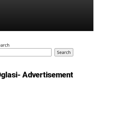
earch
Search
glasi- Advertisement