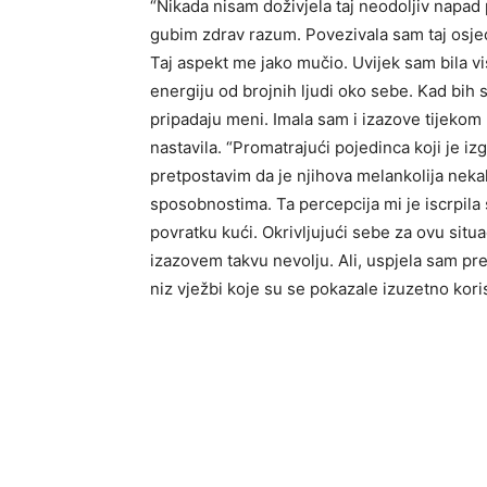
“Nikada nisam doživjela taj neodoljiv napad 
gubim zdrav razum. Povezivala sam taj osjeć
Taj aspekt me jako mučio. Uvijek sam bila vis
energiju od brojnih ljudi oko sebe. Kad bih 
pripadaju meni. Imala sam i izazove tijekom 
nastavila. “Promatrajući pojedinca koji je i
pretpostavim da je njihova melankolija ne
sposobnostima. Ta percepcija mi je iscrpila
povratku kući. Okrivljujući sebe za ovu situ
izazovem takvu nevolju. Ali, uspjela sam pre
niz vježbi koje su se pokazale izuzetno koris