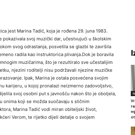
ca jest Marina Tadić, koja je rođena 29. juna 1983.
e pokazivala svoj muzički dar, učestvujući u školskim
kom svog odrastanja, posvetila se glazbi te završila
I
meno radila kao instruktorica plivanja.Dok je boravila
s mnogim muzičarima, što je rezultiralo sve učestalijim
tku, njezini roditelji nisu podržavali njezine muzičke
brazovanje. Ipak, Marina je ostala posvećena svojim
nu karijeru, u kojoj pronalazi neizmerno zadovoljstvo,
jelila svoj osobni put s javnošću nakon što je oboljela,
N
šku onima koji se možda suočavaju s sličnim
Vr
ra
tora, Marina Tadić vodi miran obiteljski život,
mj
eri Verom, te rijetko dijeli detalje o svojem
ot