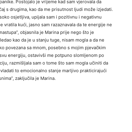
panike. Postojalo je vrijeme kad sam vjerovala da
aj s drugima, kao da me prisutnost ljudi može izjedati.
oko osjetljiva, upijala sam i pozitivnu i negativnu
se vratila kući, jasno sam razaznavala da te energije ne
nastupa”, objasnila je Marina prije nego što je
zgledao kao da je u stanju tuge, nisam mogla a da ne
kako povezana sa mnom, posebno s mojim pjevačkim
 svu energiju, ostavivši me potpuno slomljenom po
aciju, razmišljala sam o tome što sam mogla učiniti da
vladati to emocionalno stanje marljivo prakticirajući
nima”, zaključila je Marina.