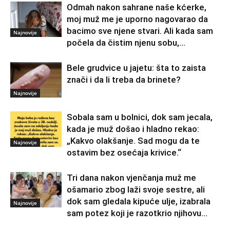
Odmah nakon sahrane naše kćerke,
moj muž me je uporno nagovarao da
bacimo sve njene stvari. Ali kada sam
Najnovije
počela da čistim njenu sobu,...
Bele grudvice u jajetu: šta to zaista
znači i da li treba da brinete?
Najnovije
Sobala sam u bolnici, dok sam jecala,
kada je muž došao i hladno rekao:
„Kakvo olakšanje. Sad mogu da te
Najnovije
ostavim bez osećaja krivice.“
Tri dana nakon vjenčanja muž me
ošamario zbog laži svoje sestre, ali
dok sam gledala kipuće ulje, izabrala
Najnovije
sam potez koji je razotkrio njihovu...