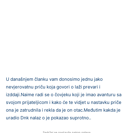
U današnjem članku vam donosimo jednu jako
nevjerovatnu priču koja govori o laži prevari i
izddaji.Naime radi se o čovjeku koji je imao avanturu sa
svojom prijateljicom i kako će te vidjet u nastavku priče
ona je zatrudnila i rekla da je on otac.Međutim kakda je
uradio Dnk nalaz o je pokazao suprotno..
Sadržaj se nastavlja nakon oglasa