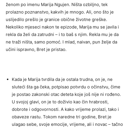
ženom po imenu Marija Ngujen. Ništa ozbiljno, tek
prolazno poznanstvo, kakvih je mnogo. Ali, ono što je
uslijedilo prešlo je granice obične životne greške.
Nekoliko mjeseci nakon te epizode, Marija mu se javila i
rekla da želi da zatrudni – i to baš s njim. Rekla mu je da
ne traži ništa, samo pomoć. I mlad, naivan, pun želje da
učini ispravno, Bret je pristao.
Kada je Marija tvrdila da je ostala trudna, on je, ne
sluteći šta ga čeka, potpisao potvrdu o očinstvu, čime
je postao zakonski otac deteta koje još nije ni rođeno.
U svojoj glavi, on je to doživio kao čin hrabrosti,
dobrote i odgovornosti. A kako vrijeme prolazi, tako i
obaveze rastu. Tokom naredne tri godine, Bret je
ulagao sebe, svoje emocije, vrijeme, ali i novac – tačno