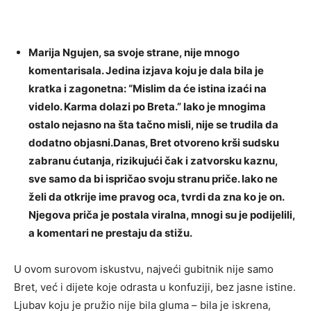
Marija Ngujen, sa svoje strane, nije mnogo
komentarisala. Jedina izjava koju je dala bila je
kratka i zagonetna: “Mislim da će istina izaći na
videlo. Karma dolazi po Breta.” Iako je mnogima
ostalo nejasno na šta tačno misli, nije se trudila da
dodatno objasni.Danas, Bret otvoreno krši sudsku
zabranu ćutanja, rizikujući čak i zatvorsku kaznu,
sve samo da bi ispričao svoju stranu priče. Iako ne
želi da otkrije ime pravog oca, tvrdi da zna ko je on.
Njegova priča je postala viralna, mnogi su je podijelili,
a komentari ne prestaju da stižu.
U ovom surovom iskustvu, najveći gubitnik nije samo
Bret, već i dijete koje odrasta u konfuziji, bez jasne istine.
Ljubav koju je pružio nije bila gluma – bila je iskrena,