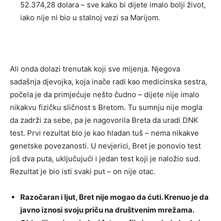
52.374,28 dolara – sve kako bi dijete imalo bolji život,
iako nije ni bio u stalnoj vezi sa Marijom.
Ali onda dolazi trenutak koji sve mijenja. Njegova
sadašnja djevojka, koja inače radi kao medicinska sestra,
počela je da primjećuje nešto čudno – dijete nije imalo
nikakvu fizičku sličnost s Bretom. Tu sumnju nije mogla
da zadrži za sebe, pa je nagovorila Breta da uradi DNK
test. Prvi rezultat bio je kao hladan tuš – nema nikakve
genetske povezanosti. U nevjerici, Bret je ponovio test
još dva puta, uključujući i jedan test koji je naložio sud.
Rezultat je bio isti svaki put – on nije otac.
Razočaran i ljut, Bret nije mogao da ćuti. Krenuo je da
javno iznosi svoju priču na društvenim mrežama.