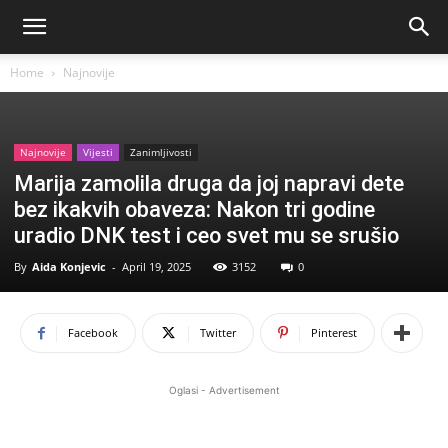
Home
Najnovije
Najnovije
Vijesti
Zanimljivosti
Marija zamolila druga da joj napravi dete
bez ikakvih obaveza: Nakon tri godine
uradio DNK test i ceo svet mu se srušio
By
Aida Konjevic
-
April 19, 2025
3152
0
Facebook
Twitter
Pinterest
Oglasi - Advertisement