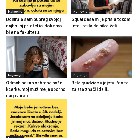
Najnovije
Najnovije
Donirala sam bubreg svojoj
Stjuardesa mi je prišla tokom
najboljoj prijateljici dok smo
leta i rekla da pilot želi...
bile na fakultetu.
Najnovije
Najnovije
Odmah nakon sahrane naše
Bele grudvice u jajetu: šta to
kćerke, moj muž me je uporno
zaista znači i da li...
nagovarao...