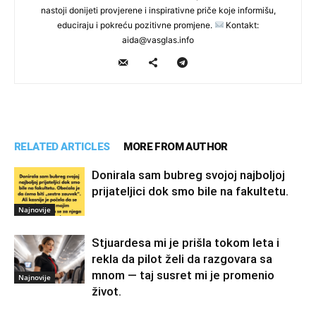
nastoji donijeti provjerene i inspirativne priče koje informišu,
educiraju i pokreću pozitivne promjene.
Kontakt:
aida@vasglas.info
RELATED ARTICLES
MORE FROM AUTHOR
Donirala sam bubreg svojoj najboljoj
prijateljici dok smo bile na fakultetu.
Najnovije
Stjuardesa mi je prišla tokom leta i
rekla da pilot želi da razgovara sa
mnom — taj susret mi je promenio
Najnovije
život.