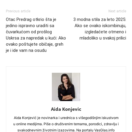
Previous article
Next article
Otac Predrag otkrio šta je
3 modna stila za leto 2025:
jedino ispravno uraditi sa
Ako se ovako iskombinuju,
čuvarkućom od prošlog
izgledaćete otmeno i
Uskrsa za napredak u kući: Ako
mladoliko u svakoj prilici
ovako poštujete običaje, greh
je i ide vam na osudu
Aida Konjevic
Aida Konjević je novinarka i urednica s višegodišnjim iskustvom
u online medijima. Piše o društvenim temama, porodici, zdravlju i
svakodnevnim životnim izazovima. Na portalu VasGlas.info