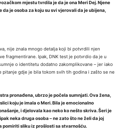
vozačkom mjestu tvrdila je da je ona Meri Dej. Njene
da je osoba za koju su svi vjerovali da je ubijena,
tva, nije znala mnogo detalja koji bi potvrdili njen
jave fragmentirane. Ipak, DNK test je potvrdio da je u
 sumnje o identitetu dodatno zakomplikovane – jer iako
 pitanje gdje je bila tokom svih tih godina i zašto se ne
sestra pronađena, ubrzo je počela sumnjati. Ova žena,
lici koju je imala o Meri. Bila je emocionalno
našanje, i djelovala kao neko ko nešto skriva. Šeri je
a ipak neka druga osoba – ne zato što ne želi da joj
 pomiriti sliku iz prošlosti sa stvarnošću.