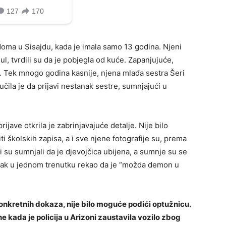
 doma u Sisajdu, kada je imala samo 13 godina. Njeni
Hul, tvrdili su da je pobjegla od kuće. Zapanjujuće,
iji. Tek mnogo godina kasnije, njena mlađa sestra Šeri
učila je da prijavi nestanak sestre, sumnjajući u
ijave otkrila je zabrinjavajuće detalje. Nije bilo
i školskih zapisa, a i sve njene fotografije su, prema
i su sumnjali da je djevojčica ubijena, a sumnje su se
e čak u jednom trenutku rekao da je “možda demon u
konkretnih dokaza, nije bilo moguće podići optužnicu.
 kada je policija u Arizoni zaustavila vozilo zbog