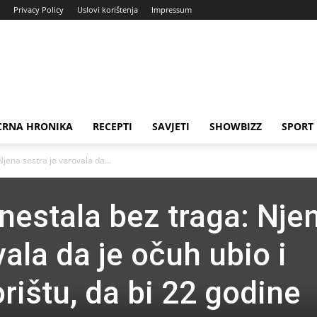
Privacy Policy
Uslovi korištenja
Impressum
CRNA HRONIKA
RECEPTI
SAVJETI
SHOWBIZZ
SPORT
jena sestra je verovala da...
nestala bez traga: Nje
vala da je očuh ubio i
rištu, da bi 22 godine