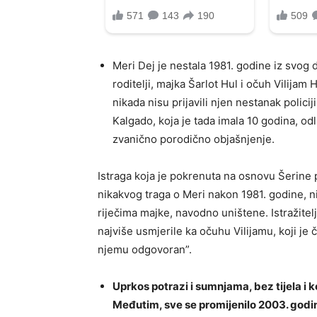
Meri Dej je nestala 1981. godine iz svog
roditelji, majka Šarlot Hul i očuh Vilijam 
nikada nisu prijavili njen nestanak polic
Kalgado, koja je tada imala 10 godina, odl
zvanično porodično objašnjenje.
Istraga koja je pokrenuta na osnovu Šerine pr
nikakvog traga o Meri nakon 1981. godine, nit
riječima majke, navodno uništene. Istražitelj
najviše usmjerile ka očuhu Vilijamu, koji j
njemu odgovoran”.
Uprkos potrazi i sumnjama, bez tijela i 
Međutim, sve se promijenilo 2003. godine