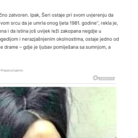
čno zatvoren. Ipak, Šeri ostaje pri svom uvjerenju da
vom srcu da je umrla onog ljeta 1981. godine”, rekla je,
na i da istina još uvijek leži zakopana negdje u
agedijom i nerazjašnjenim okolnostima, ostaje jedno od
ne drame – gdje je ljubav pomiješana sa sumnjom, a
Preporučujemo