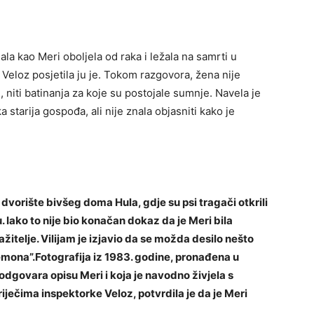
ala kao Meri oboljela od raka i ležala na samrti u
 Veloz posjetila ju je. Tokom razgovora, žena nije
, niti batinanja za koje su postojale sumnje. Navela je
 starija gospođa, ali nije znala objasniti kako je
dvorište bivšeg doma Hula, gdje su psi tragači otkrili
. Iako to nije bio konačan dokaz da je Meri bila
ažitelje. Vilijam je izjavio da se možda desilo nešto
“demona”.Fotografija iz 1983. godine, pronađena u
 odgovara opisu Meri i koja je navodno živjela s
iječima inspektorke Veloz, potvrdila je da je Meri