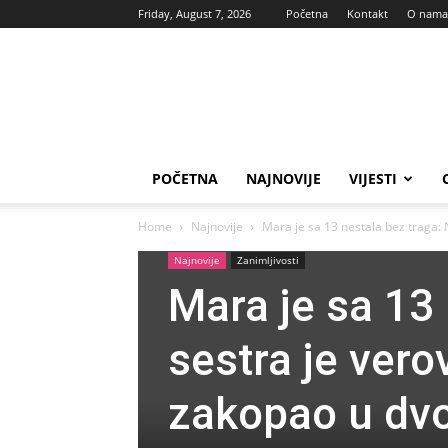
Friday, August 7, 2026
Početna
Kontakt
O nama
Vas
glas
POČETNA
NAJNOVIJE
VIJESTI
Home
Najnovije
Mara je sa 13 nestala bez traga: N
Najnovije
Zanimljivosti
Mara je sa 13 
sestra je vero
zakopao u dvo