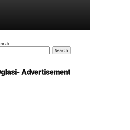
earch
Search
glasi- Advertisement