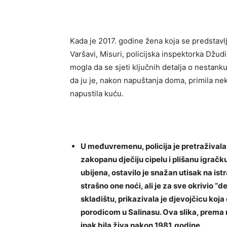
Kada je 2017. godine žena koja se predstavlj
Varšavi, Misuri, policijska inspektorka Džudi
mogla da se sjeti ključnih detalja o nestanku
da ju je, nakon napuštanja doma, primila neka
napustila kuću.
U međuvremenu, policija je pretraživala 
zakopanu dječiju cipelu i plišanu igračku
ubijena, ostavilo je snažan utisak na istr
strašno one noći, ali je za sve okrivio 
skladištu, prikazivala je djevojčicu koja
porodicom u Salinasu. Ova slika, prema r
ipak bila živa nakon 1981. godine.