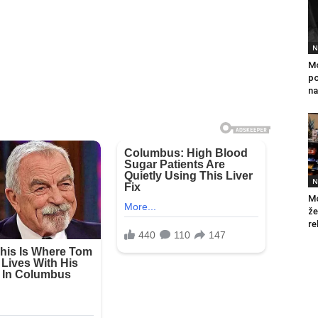
N
Mo
po
na
N
Mo
že
re