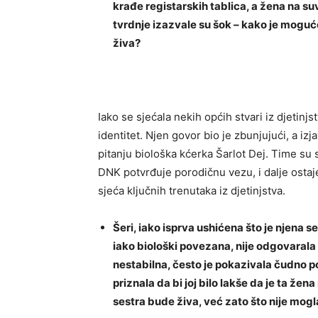
krađe registarskih tablica, a žena na su
tvrdnje izazvale su šok – kako je moguće 
živa?
Iako se sjećala nekih općih stvari iz djetinjs
identitet. Njen govor bio je zbunjujući, a iz
pitanju biološka kćerka Šarlot Dej. Time su
DNK potvrđuje porodičnu vezu, i dalje ostaje
sjeća ključnih trenutaka iz djetinjstva.
Šeri, iako isprva ushićena što je njena 
iako biološki povezana, nije odgovarala s
nestabilna, često je pokazivala čudno po
priznala da bi joj bilo lakše da je ta žen
sestra bude živa, već zato što nije mogla