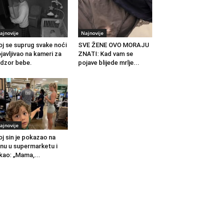
ajnovije
Najnovije
j se suprug svake noći
SVE ŽENE OVO MORAJU
javljivao na kameri za
ZNATI: Kad vam se
dzor bebe.
pojave blijede mrlje...
ajnovije
j sin je pokazao na
nu u supermarketu i
kao: „Mama,...