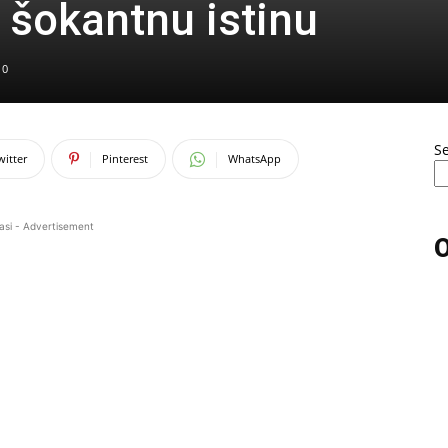
a šokantnu istinu
0
S
witter
Pinterest
WhatsApp
asi - Advertisement
O