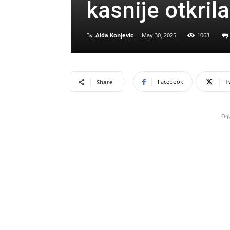
kasnije otkril
By
Aida Konjevic
-
May 30, 2025
1063
Facebook
T
Share
Ogl