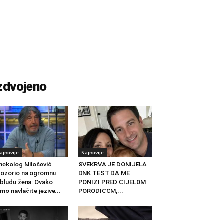
zdvojeno
ajnovije
Najnovije
nekolog Milošević
SVEKRVA JE DONIJELA
ozorio na ogromnu
DNK TEST DA ME
bludu žena: Ovako
PONIZI PRED CIJELOM
mo navlačite jezive...
PORODICOM,...