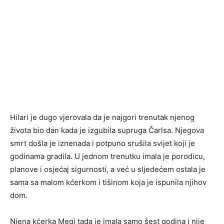
Hilari je dugo vjerovala da je najgori trenutak njenog
života bio dan kada je izgubila supruga Čarlsa. Njegova
smrt došla je iznenada i potpuno srušila svijet koji je
godinama gradila. U jednom trenutku imala je porodicu,
planove i osjećaj sigurnosti, a već u sljedećem ostala je
sama sa malom kćerkom i tišinom koja je ispunila njihov
dom.
Njena kćerka Megi tada je imala samo šest godina i nije