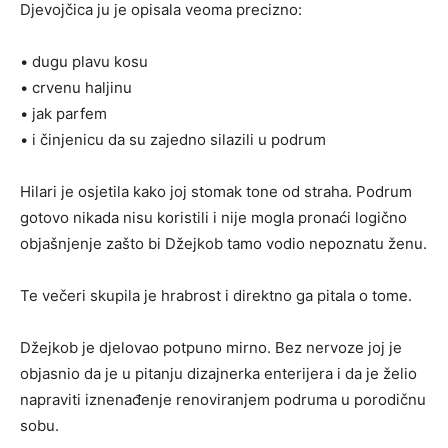
Djevojčica ju je opisala veoma precizno:
• dugu plavu kosu
• crvenu haljinu
• jak parfem
• i činjenicu da su zajedno silazili u podrum
Hilari je osjetila kako joj stomak tone od straha. Podrum
gotovo nikada nisu koristili i nije mogla pronaći logično
objašnjenje zašto bi Džejkob tamo vodio nepoznatu ženu.
Te večeri skupila je hrabrost i direktno ga pitala o tome.
Džejkob je djelovao potpuno mirno. Bez nervoze joj je
objasnio da je u pitanju dizajnerka enterijera i da je želio
napraviti iznenađenje renoviranjem podruma u porodičnu
sobu.