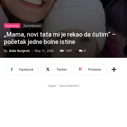
Najnovije
Zanimljivosti
„Mama, novi tata mi je rekao da ćutim“ –
početak jedne bolne istine
By
Aida Konjevic
-
May 31, 2026
1497
0
Facebook
Twitter
Pinterest
Oglasi - Advertisement