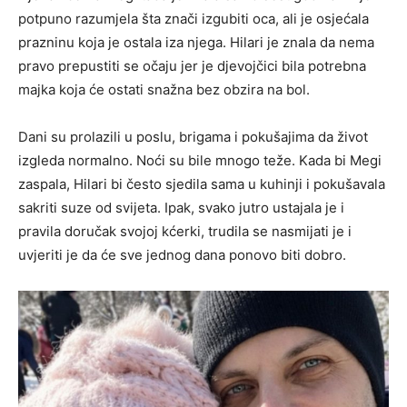
potpuno razumjela šta znači izgubiti oca, ali je osjećala
prazninu koja je ostala iza njega. Hilari je znala da nema
pravo prepustiti se očaju jer je djevojčici bila potrebna
majka koja će ostati snažna bez obzira na bol.
Dani su prolazili u poslu, brigama i pokušajima da život
izgleda normalno. Noći su bile mnogo teže. Kada bi Megi
zaspala, Hilari bi često sjedila sama u kuhinji i pokušavala
sakriti suze od svijeta. Ipak, svako jutro ustajala je i
pravila doručak svojoj kćerki, trudila se nasmijati je i
uvjeriti je da će sve jednog dana ponovo biti dobro.