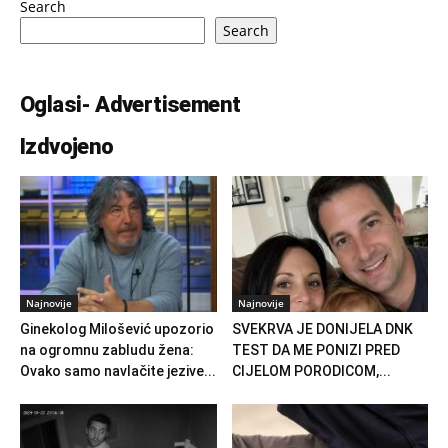
Search
Search
Oglasi- Advertisement
Izdvojeno
Najnovije
Najnovije
Ginekolog Milošević upozorio
SVEKRVA JE DONIJELA DNK
na ogromnu zabludu žena:
TEST DA ME PONIZI PRED
Ovako samo navlačite jezive...
CIJELOM PORODICOM,...