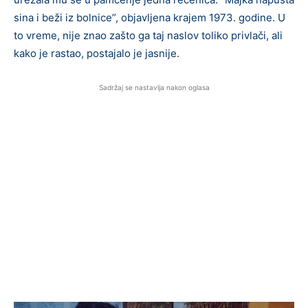
sina i beži iz bolnice”, objavljena krajem 1973. godine. U
to vreme, nije znao zašto ga taj naslov toliko privlači, ali
kako je rastao, postajalo je jasnije.
Sadržaj se nastavlja nakon oglasa