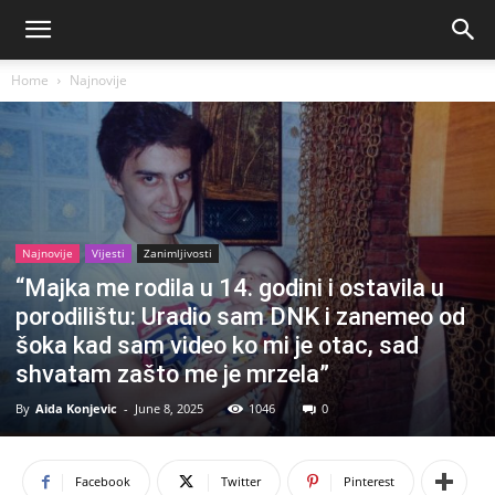
Home
Najnovije
Najnovije
Vijesti
Zanimljivosti
“Majka me rodila u 14. godini i ostavila u
porodilištu: Uradio sam DNK i zanemeo od
šoka kad sam video ko mi je otac, sad
shvatam zašto me je mrzela”
By
Aida Konjevic
-
June 8, 2025
1046
0
Facebook
Twitter
Pinterest