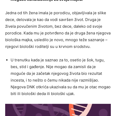
Jedna od tih žena imala je porodicu, objavljivala je slike
dece, delovala je kao da vodi savršen život. Druga je
živela povučenim životom, bez dece, daleko od svoje
porodice. Kada mu je potvrđeno da je druga žena njegova
biološka majka, usledilo je novo, mnogo teže saznanje –
njegovi biološki roditelji su u krvnom srodstvu.
U trenutku kada je saznao za to, osetio je šok, tugu,
bes, stid i gađenje. Nije mogao da zamisli da je
moguće da je začetak njegovog života bio rezultat
incesta, i to nešto o čemu nikada nije razmišljao.
Njegova DNK otkrića ukazivala su da mu je otac mogao
biti ili biološki deda ili biološki ujak.