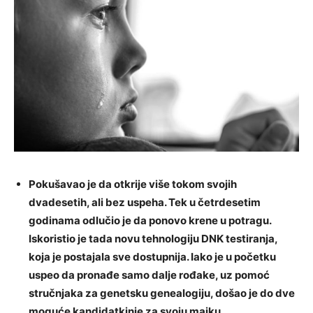
Pokušavao je da otkrije više tokom svojih
dvadesetih, ali bez uspeha. Tek u četrdesetim
godinama odlučio je da ponovo krene u potragu.
Iskoristio je tada novu tehnologiju DNK testiranja,
koja je postajala sve dostupnija. Iako je u početku
uspeo da pronađe samo dalje rođake, uz pomoć
stručnjaka za genetsku genealogiju, došao je do dve
moguće kandidatkinje za svoju majku.