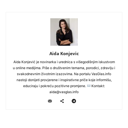
Aida Konjevic
Aida Konjević je novinarka i urednica s višegodišnjim iskustvom
u online medijima. Piše o društvenim temama, porodici, zdravlju i
svakodnevnim životnim izazovima. Na portalu VasGlas.info
nastoji donijeti provjerene i inspirativne priče koje informišu,
educiraju i pokreću pozitivne promjene.
Kontakt:
aida@vasglas.info