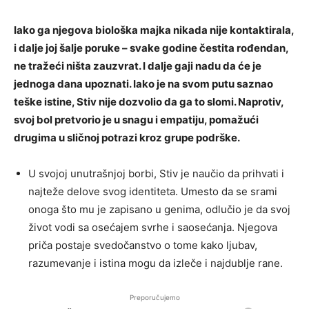
Iako ga njegova biološka majka nikada nije kontaktirala,
i dalje joj šalje poruke – svake godine čestita rođendan,
ne tražeći ništa zauzvrat. I dalje gaji nadu da će je
jednoga dana upoznati. Iako je na svom putu saznao
teške istine, Stiv nije dozvolio da ga to slomi. Naprotiv,
svoj bol pretvorio je u snagu i empatiju, pomažući
drugima u sličnoj potrazi kroz grupe podrške.
U svojoj unutrašnjoj borbi, Stiv je naučio da prihvati i
najteže delove svog identiteta. Umesto da se srami
onoga što mu je zapisano u genima, odlučio je da svoj
život vodi sa osećajem svrhe i saosećanja. Njegova
priča postaje svedočanstvo o tome kako ljubav,
razumevanje i istina mogu da izleče i najdublje rane.
Preporučujemo