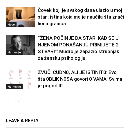
Čovek koji je svakog dana ulazio u moj
stan: istina koja me je naučila šta znači
lična granica
Novo
“ŽENA POČINJE DA STARI KAD SE U
NJENOM PONAŠANJU PRIMIJETE 2
STVARI”: Mudro je zapazio stručnjak
Najnovije
za žensku psihologiju
ZVUČI ČUDN0, ALI JE ISTINIT0: Evo
šta 0BLIK N0SA govori 0 VAMA! Svima
je pogodil0
Najnovije
LEAVE A REPLY