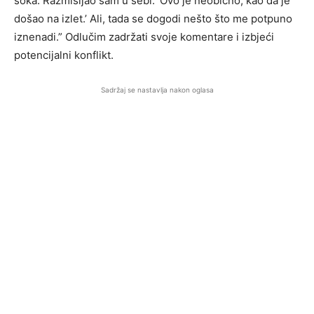
soka. Razmišljao sam u sebi: ‘Ovo je neobično, kao da je
došao na izlet.’ Ali, tada se dogodi nešto što me potpuno
iznenadi.” Odlučim zadržati svoje komentare i izbjeći
potencijalni konflikt.
Sadržaj se nastavlja nakon oglasa