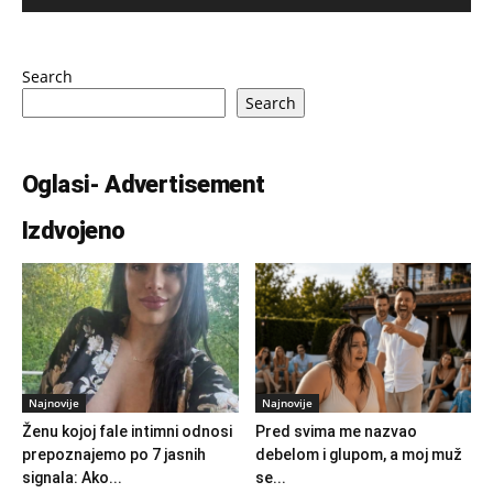
Search
Search
Oglasi- Advertisement
Izdvojeno
Najnovije
Najnovije
Ženu kojoj fale intimni odnosi
Pred svima me nazvao
prepoznajemo po 7 jasnih
debelom i glupom, a moj muž
signala: Ako...
se...