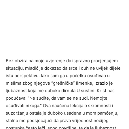
Bez obzira na moje uvjerenje da ispravno procjenjujem
situaciju, mladić je dokazao da srce i duh ne uvijek dijele
istu perspektivu. Iako sam ga u početku osuđivao u
mislima zbog njegove “grešničke” limenke, izrazio je
ljubaznost koja me duboko dirnula.U suštini, Krist nas
podučava: “Ne sudite, da vam se ne sudi. Nemojte
osuđivati nikoga.” Ova naučena lekcija o skromnosti i
suzdržanju ostala je duboko usađena u mom pamćenju,
stalno me podsjećajući da prava vrijednost nečijeg
postupka često leži ispod površine, te da je ljubaznost