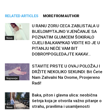
RELATED ARTICLES
MORE FROM AUTHOR
U RANU ZORU CECA ZABLISTALA U
BIJELOM!!!TAJNO VJENČANJE SA
POZNATIM GLUMCEM ŠOKIRALO
Novo
CIJELI BALKAN!!KAD VIDITE KO JE U
PITANJU NEĆE VAM BIT
DOBRO!!POGLEDAJTE KAKAV...
STAVITE PRSTE U OVAJ POLOŽAJ I
DRŽITE NEKOLIKO SEKUNDI: Bit Ćete
Nam Zahvalni Na Ovome, Provjereno
Najnovije
Radi!
Baka, piton i glavna ulica: neobična
šetnja koja je otvorila važno pitanje o
strahu, pravilima i usamljenosti
Novo