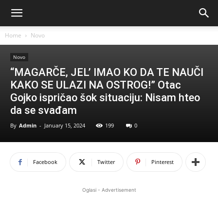
Home
Novo
Novo
“MAGARČE, JEL’ IMAO KO DA TE NAUČI
KAKO SE ULAZI NA OSTROG!” Otac
Gojko ispričao šok situaciju: Nisam hteo
da se svađam
By
Admin
-
January 15, 2024
199
0
Facebook
Twitter
Pinterest
Oglasi - Advertisement