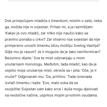
Dok primjećujem mladića s limenkom, mislim u sebi, neka
ga, možda nije ni svjestan. Prilazi mi, a ja razmišljam:
‘Kakav je ovo mladić, zar nitko nije naučio kako se
pravilno ponaša u crkvi? Zar stvarno nije svjestan da nije
primjereno unositi limenku blizu moštiju Svetog Vasilija?
Gdje mu je razum? Je li moguće da je tako neinformiran?
Bezumno dijete.’ Sve te misli odzvanjaju u mom
unutarnjem monologu. Međutim, tada mladić, kao da je
osjetio moje unutarnje misli, okreće se i pita: ‘Oče, je li
vruće?’ Odgovaram mu: ‘Da, prilično.’ Tada iznenada
izvlači limenku i kaže: ‘Evo, malo soka da se
osvježite.’Svjestan sam kako srce i duša mogu djelovati
na neobične načine, usprkos mojim prvotnim osudama.