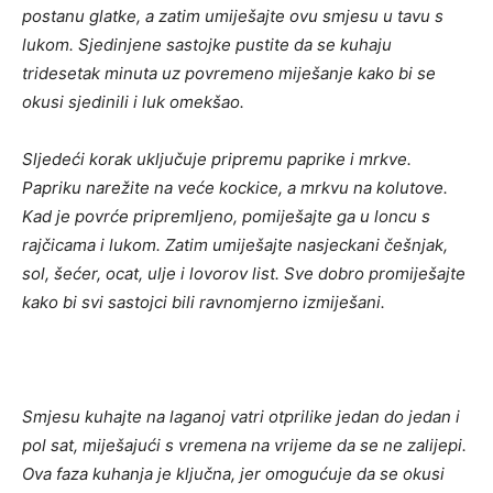
postanu glatke, a zatim umiješajte ovu smjesu u tavu s
lukom. Sjedinjene sastojke pustite da se kuhaju
tridesetak minuta uz povremeno miješanje kako bi se
okusi sjedinili i luk omekšao.
Sljedeći korak uključuje pripremu paprike i mrkve.
Papriku narežite na veće kockice, a mrkvu na kolutove.
Kad je povrće pripremljeno, pomiješajte ga u loncu s
rajčicama i lukom. Zatim umiješajte nasjeckani češnjak,
sol, šećer, ocat, ulje i lovorov list. Sve dobro promiješajte
kako bi svi sastojci bili ravnomjerno izmiješani.
Smjesu kuhajte na laganoj vatri otprilike jedan do jedan i
pol sat, miješajući s vremena na vrijeme da se ne zalijepi.
Ova faza kuhanja je ključna, jer omogućuje da se okusi