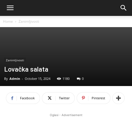
Home
Zanimljivosti
Zanimljivosti
Lovačka salata
By
Admin
-
October 15, 2024
1180
0
Facebook
Twitter
Pinterest
Oglasi - Advertisement