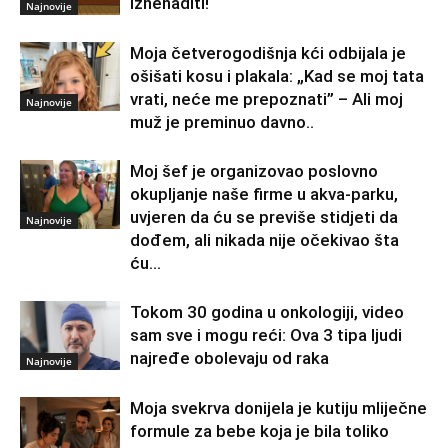
iznenaditi!
Najnovije
Moja četverogodišnja kći odbijala je
ošišati kosu i plakala: „Kad se moj tata
vrati, neće me prepoznati” – Ali moj
Najnovije
muž je preminuo davno.․
Moj šef je organizovao poslovno
okupljanje naše firme u akva-parku,
uvjeren da ću se previše stidjeti da
Najnovije
dođem, ali nikada nije očekivao šta
ću...
Tokom 30 godina u onkologiji, video
sam sve i mogu reći: Ova 3 tipa ljudi
najređe obolevaju od raka
Najnovije
Moja svekrva donijela je kutiju mliječne
formule za bebe koja je bila toliko