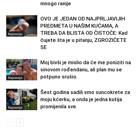
mnogo ranije
OVO JE JEDAN OD NAJPRLJAVIJIH
PREDMETA U NAŠIM KUĆAMA, A
TREBA DA BLISTA OD ČISTOĆE: Kad
Najnovije
čujete šta je u pitanju, ZGROZIĆETE
SE
Moj bivši je mislio da će me poniziti na
sinovom rođendanu, ali plan mu se
potpuno srušio.
Najnovije
Šest godina sadili smo suncokrete za
moju kćerku, a onda je jedna kutija
promijenila sve.
Najnovije