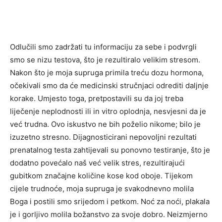
Odlučili smo zadržati tu informaciju za sebe i podvrgli
smo se nizu testova, što je rezultiralo velikim stresom.
Nakon što je moja supruga primila treću dozu hormona,
očekivali smo da će medicinski stručnjaci odrediti daljnje
korake. Umjesto toga, pretpostavili su da joj treba
liječenje neplodnosti ili in vitro oplodnja, nesvjesni da je
već trudna. Ovo iskustvo ne bih poželio nikome; bilo je
izuzetno stresno. Dijagnosticirani nepovoljni rezultati
prenatalnog testa zahtijevali su ponovno testiranje, što je
dodatno povećalo naš već velik stres, rezultirajući
gubitkom značajne količine kose kod oboje. Tijekom
cijele trudnoće, moja supruga je svakodnevno molila
Boga i postili smo srijedom i petkom. Noć za noći, plakala
je i gorljivo molila božanstvo za svoje dobro. Neizmjerno