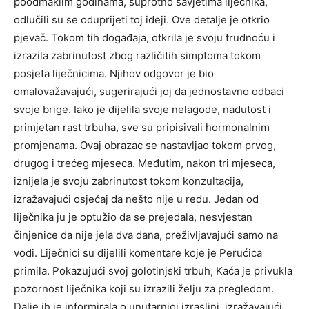
poodmaklim godinama, suprotno savjetima liječnika,
odlučili su se oduprijeti toj ideji. Ove detalje je otkrio
pjevač. Tokom tih događaja, otkrila je svoju trudnoću i
izrazila zabrinutost zbog različitih simptoma tokom
posjeta liječnicima. Njihov odgovor je bio
omalovažavajući, sugerirajući joj da jednostavno odbaci
svoje brige. Iako je dijelila svoje nelagode, nadutost i
primjetan rast trbuha, sve su pripisivali hormonalnim
promjenama. Ovaj obrazac se nastavljao tokom prvog,
drugog i trećeg mjeseca. Međutim, nakon tri mjeseca,
iznijela je svoju zabrinutost tokom konzultacija,
izražavajući osjećaj da nešto nije u redu. Jedan od
liječnika ju je optužio da se prejedala, nesvjestan
činjenice da nije jela dva dana, preživljavajući samo na
vodi. Liječnici su dijelili komentare koje je Perućica
primila. Pokazujući svoj golotinjski trbuh, Kaća je privukla
pozornost liječnika koji su izrazili želju za pregledom.
Dalje ih je informirala o unutarnjoj izraslini, izražavajući