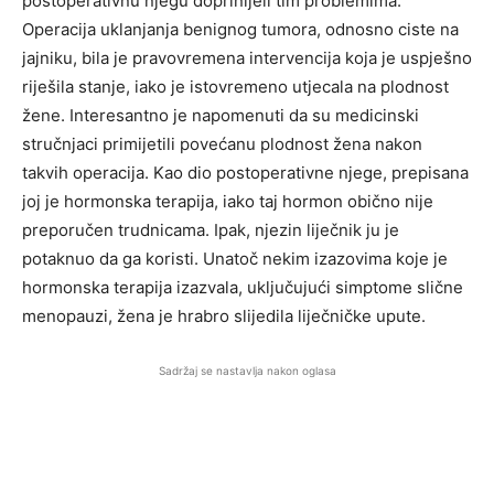
postoperativnu njegu doprinijeli tim problemima.
Operacija uklanjanja benignog tumora, odnosno ciste na
jajniku, bila je pravovremena intervencija koja je uspješno
riješila stanje, iako je istovremeno utjecala na plodnost
žene. Interesantno je napomenuti da su medicinski
stručnjaci primijetili povećanu plodnost žena nakon
takvih operacija. Kao dio postoperativne njege, prepisana
joj je hormonska terapija, iako taj hormon obično nije
preporučen trudnicama. Ipak, njezin liječnik ju je
potaknuo da ga koristi. Unatoč nekim izazovima koje je
hormonska terapija izazvala, uključujući simptome slične
menopauzi, žena je hrabro slijedila liječničke upute.
Sadržaj se nastavlja nakon oglasa