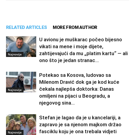
RELATED ARTICLES
MORE FROM AUTHOR
U avionu je muškarac počeo bijesno
vikati na mene i moje dijete,
zahtijevajući da mu „platim kartu“ — ali
Najnovije
ono što je jedan stranac...
Potekao sa Kosova, ludovao sa
Milenom Dravić dok ga je kod kuće
čekala najlepša doktorka: Danas
Najnovije
omiljeni na pijaci u Beogradu, a
njegovog sina...
Stefan je lagao da je u kancelariji, a
zapravo je sa njenom majkom držao
fasciklu koju je ona trebala vidjeti
Najnovije