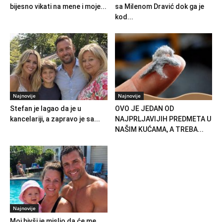
bijesno vikati na mene i moje...
sa Milenom Dravić dok ga je
kod...
Najnovije
Najnovije
Stefan je lagao da je u
OVO JE JEDAN OD
kancelariji, a zapravo je sa...
NAJPRLJAVIJIH PREDMETA U
NAŠIM KUĆAMA, A TREBA...
Najnovije
Moj bivši je mislio da će me