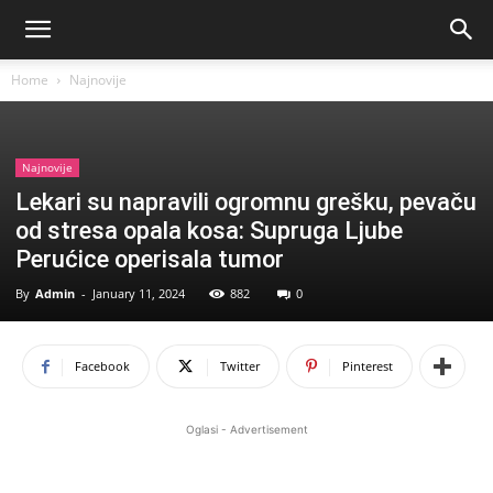
Home
Najnovije
Najnovije
Lekari su napravili ogromnu grešku, pevaču
od stresa opala kosa: Supruga Ljube
Perućice operisala tumor
By
Admin
-
January 11, 2024
882
0
Facebook
Twitter
Pinterest
Oglasi - Advertisement