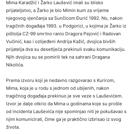
Mima Karadžić i Žarko Laušević imali su blisko
prijateljstvo, a Žarko je bio Mimin kum za vrijeme
njegovog vjenčanja sa Sunčicom Đurić 1992. No, nakon
tragičnih događaja 1993. u Podgorici, u kojima je Žarko iz
pištolja CZ-99 smrtno ranio Dragora Pejović i Radovan
Vučinić, kao i ozlijeđeni Andrija Kažić, dvojica bivših
prijatelja dva su desetljeća prekinuli svaku komunikaciju.
Njih dvojica su se pomirili tek na sahrani Dragana
Nikolića.
Prema izvoru koji je nedavno razgovarao s Kurirom,
Mima, koja je u rodu s jednom od ubijenih, nakon
tragičnog događaja prekinuo je sve veze s Lauševićem.
Izvor je dalje otkrio da Mima u godinama koje su prošle
od incidenta Lauševića nije spominjao niti je pokušavao s
njim komunicirati, čime ga je praktično izbrisao iz svog
života.