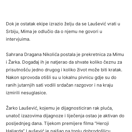
Dok je ostatak ekipe izrazio želju da se Laušević vrati u
Srbiju, Mima je odlučio da o njemu ne govori u
intervjuima.
Sahrana Dragana Nikolića postala je prekretnica za Mimu
i Žarka. Događaj ih je natjerao da shvate koliko čeznu za
prisutnošću jedno drugog i koliko život može biti kratak.
Nakon sprovoda otišli su u lokalnu pivnicu gdje su do
ranih jutarnjih sati vodili srdačan razgovor i na kraju
izmirili nesuglasice.
Žarko Laušević, kojemu je dijagnosticiran rak pluća,
unatoč izazovima dijagnoze i liječenja ostao je aktivan do
posljednjeg dana. Tijekom premijere filma “Heroji
Haliarda” Laušević je naišao na toplu dobrodošlicu