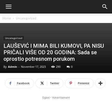
Home
Uncategorized
Uncategorized
LAUŠEVIĆ I MIMA BILI KUMOVI, PA NISU
PRIČALI VIŠE OD 20 GODINA: Sada se
oprostio potresnom porukom
By
Admin
-
November 17, 2023
290
0
Facebook
Twitter
Pinterest
Oglasi - Advertisement