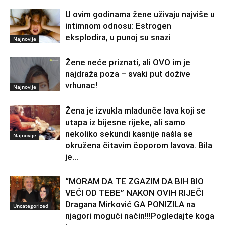
U ovim godinama žene uživaju najviše u
intimnom odnosu: Estrogen
eksplodira, u punoj su snazi
Najnovije
Žene neće priznati, ali OVO im je
najdraža poza – svaki put dožive
vrhunac!
Najnovije
Žena je izvukla mladunče lava koji se
utapa iz bijesne rijeke, ali samo
nekoliko sekundi kasnije našla se
Najnovije
okružena čitavim čoporom lavova. Bila
je...
“MORAM DA TE ZGAZIM DA BIH BIO
VEĆI OD TEBE” NAKON OVIH RIJEČI
Dragana Mirković GA PONIZILA na
Uncategorized
njagori mogući način!!!Pogledajte koga