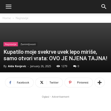
Home
Najnovije
Najnovije
Zanimljivosti
Kupatilo moje svekrve uvek lepo miriše,
samo otvori vrata: OVO JE NJENA TAJNA!
By
Aida Konjevic
-
January 26, 2025
1279
0
Facebook
Twitter
Pinterest
Oglasi - Advertisement