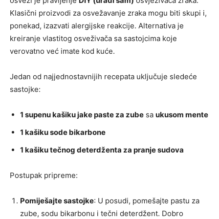
osveži je pravljenje
DIY (uradi sam)
osvježivača zraka.
Klasični proizvodi za osvežavanje zraka mogu biti skupi i,
ponekad, izazvati alergijske reakcije. Alternativa je
kreiranje vlastitog osveživača sa sastojcima koje
verovatno već imate kod kuće.
Jedan od najjednostavnijih recepata uključuje sledeće
sastojke:
1 supenu kašiku jake paste za zube
sa
ukusom mente
1 kašiku sode bikarbone
1 kašiku tečnog deterdženta za pranje sudova
Postupak pripreme:
Pomiješajte sastojke
: U posudi, pomešajte pastu za
zube, sodu bikarbonu i tečni deterdžent. Dobro