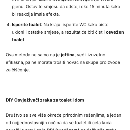
pjenu. Ostavite smjesu da odstoji oko 15 minuta kako
bi reakcija imala efekta.
Isperite toalet
: Na kraju, isperite WC kako biste
uklonili ostatke smjese, a rezultat će biti čist i
osvežen
toalet
.
Ova metoda ne samo da je
jeftina
, već i izuzetno
efikasna, pa ne morate trošiti novac na skupe proizvode
za čišćenje.
DIY Osvježivači zraka za toalet i dom
Društvo se sve više okreće prirodnim rešenjima, a jedan
od najjednostavnijih načina da se toalet ili cela kuća