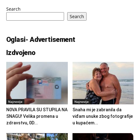
Search
Search
Oglasi- Advertisement
Izdvojeno
Najnovije
Najnovije
N0VA PRAVlLA SU STUPILA NA
Snaha mi je zabranila da
SNAGU! Velika promena u
viđam unuke zbog fotografije
zdravstvu, 0D...
u kupaćem...