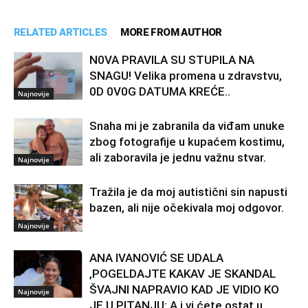
RELATED ARTICLES
MORE FROM AUTHOR
N0VA PRAVlLA SU STUPILA NA
SNAGU! Velika promena u zdravstvu,
0D 0V0G DATUMA KREĆE..
Najnovije
Snaha mi je zabranila da viđam unuke
zbog fotografije u kupaćem kostimu,
ali zaboravila je jednu važnu stvar.
Najnovije
Tražila je da moj autistični sin napusti
bazen, ali nije očekivala moj odgovor.
Najnovije
ANA IVANOVIĆ SE UDALA
,POGELDAJTE KAKAV JE SKANDAL
ŠVAJNI NAPRAVIO KAD JE VIDIO KO
Najnovije
JE U PITANJU: A i vi ćete ostat u