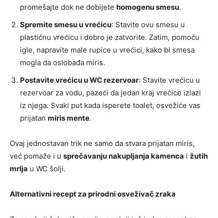
promešajte dok ne dobijete
homogenu smesu
.
Spremite smesu u vrećicu
: Stavite ovu smesu u
plastičnu vrećicu i dobro je zatvorite. Zatim, pomoću
igle, napravite male rupice u vrećici, kako bi smesa
mogla da oslobađa miris.
Postavite vrećicu u WC rezervoar
: Stavite vrećicu u
rezervoar za vodu, pazeći da jedan kraj vrećice izlazi
iz njega. Svaki put kada isperete toalet, osvežiće vas
prijatan
miris mente
.
Ovaj jednostavan trik ne samo da stvara prijatan miris,
već pomaže i u
sprečavanju nakupljanja kamenca
i
žutih
mrlja
u WC šolji.
Alternativni recept za prirodni osveživač zraka