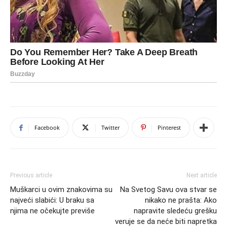
Facebook
Twitter
Pinterest
Previous article
Next article
Muškarci u ovim znakovima su
Na Svetog Savu ova stvar se
najveći slabići: U braku sa
nikako ne prašta: Ako
njima ne očekujte previše
napravite sledeću grešku
veruje se da neće biti napretka