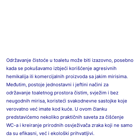
Održavanje čistoće u toaletu može biti izazovno, posebno
kada se pokušavamo izbjeći korišćenje agresivnih
hemikalija ili komercijalnih proizvoda sa jakim mirisima.
Međutim, postoje jednostavni i jeftini načini za
održavanje toaletnog prostora čistim, svježim i bez
neugodnih mirisa, koristeći svakodnevne sastojke koje
verovatno već imate kod kuće. U ovom članku
predstavićemo nekoliko praktičnih saveta za čišćenje
WC-a i kreiranje prirodnih osvježivača zraka koji ne samo
da su efikasni, već i ekološki prihvatljivi.