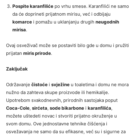
Pospite karanfiliće
po vrhu smese. Karanfilići ne samo
da će doprineti prijatnom mirisu, već i odbijaju
komarce
i pomažu u uklanjanju drugih
neugodnih
mirisa
.
Ovaj osveživač može se postaviti bilo gde u domu i pružiti
prijatan
miris prirode
.
Zaključak
Održavanje
čistoće
i
svježine
u toaletima i domu ne mora
nužno da zahteva skupe proizvode ili hemikalije.
Upotrebom svakodnevnih, prirodnih sastojaka poput
Coca-Cole
,
sirćeta
,
sode bikarbone
i
karanfilića
,
možete uštedeti novac i stvoriti prijatno okruženje u
svom domu. Ove jednostavne tehnike čišćenja i
osvežavanja ne samo da su efikasne, već su i sigurne za