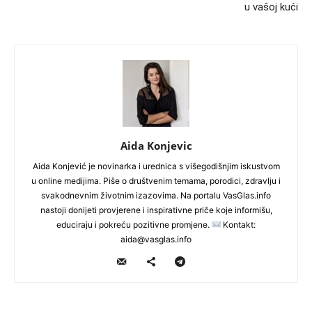
u vašoj kući
Aida Konjevic
Aida Konjević je novinarka i urednica s višegodišnjim iskustvom
u online medijima. Piše o društvenim temama, porodici, zdravlju i
svakodnevnim životnim izazovima. Na portalu VasGlas.info
nastoji donijeti provjerene i inspirativne priče koje informišu,
educiraju i pokreću pozitivne promjene.
Kontakt:
aida@vasglas.info