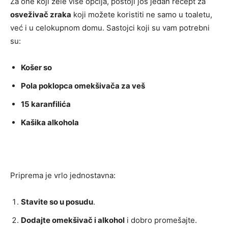
Za one koji žele više opcija, postoji još jedan recept za
osveživač zraka
koji možete koristiti ne samo u toaletu,
već i u celokupnom domu. Sastojci koji su vam potrebni
su:
Košer so
Pola poklopca omekšivača za veš
15 karanfilića
Kašika alkohola
Priprema je vrlo jednostavna:
Stavite so u posudu
.
Dodajte omekšivač i alkohol
i dobro promešajte.