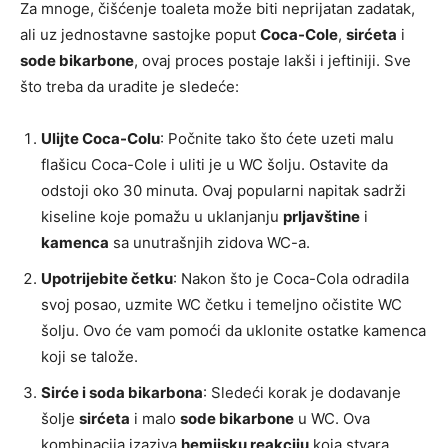
Za mnoge, čišćenje toaleta može biti neprijatan zadatak,
ali uz jednostavne sastojke poput
Coca-Cole
,
sirćeta
i
sode bikarbone
, ovaj proces postaje lakši i jeftiniji. Sve
što treba da uradite je sledeće:
Ulijte Coca-Colu
: Počnite tako što ćete uzeti malu
flašicu Coca-Cole i uliti je u WC šolju. Ostavite da
odstoji oko 30 minuta. Ovaj popularni napitak sadrži
kiseline koje pomažu u uklanjanju
prljavštine
i
kamenca
sa unutrašnjih zidova WC-a.
Upotrijebite četku
: Nakon što je Coca-Cola odradila
svoj posao, uzmite WC četku i temeljno očistite WC
šolju. Ovo će vam pomoći da uklonite ostatke kamenca
koji se talože.
Sirće i soda bikarbona
: Sledeći korak je dodavanje
šolje
sirćeta
i malo
sode bikarbone
u WC. Ova
kombinacija izaziva
hemijsku reakciju
koja stvara