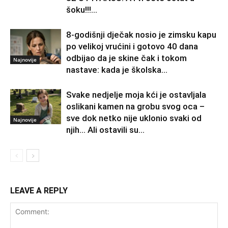
šoku!!!...
8-godišnji dječak nosio je zimsku kapu
po velikoj vrućini i gotovo 40 dana
odbijao da je skine čak i tokom
Najnovije
nastave: kada je školska...
Svake nedjelje moja kći je ostavljala
oslikani kamen na grobu svog oca –
sve dok netko nije uklonio svaki od
Najnovije
njih… Ali ostavili su...
LEAVE A REPLY