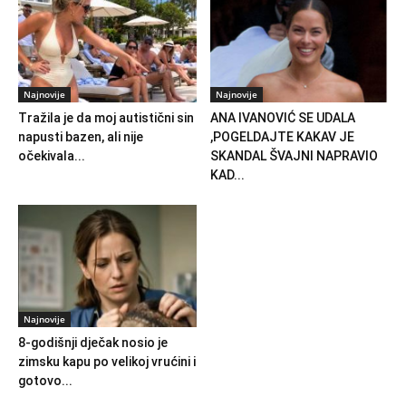
Najnovije
Najnovije
Tražila je da moj autistični sin
ANA IVANOVIĆ SE UDALA
napusti bazen, ali nije
,POGELDAJTE KAKAV JE
očekivala...
SKANDAL ŠVAJNI NAPRAVIO
KAD...
Najnovije
8-godišnji dječak nosio je
zimsku kapu po velikoj vrućini i
gotovo...