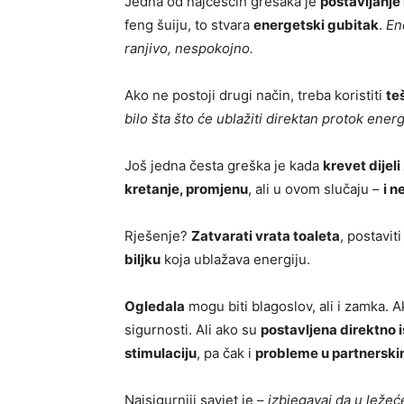
Jedna od najčešćih grešaka je
postavljanje
feng šuiju, to stvara
energetski gubitak
.
En
ranjivo, nespokojno.
Ako ne postoji drugi način, treba koristiti
te
bilo šta što će ublažiti direktan protok ener
Još jedna česta greška je kada
krevet dijeli
kretanje, promjenu
, ali u ovom slučaju –
i n
Rješenje?
Zatvarati vrata toaleta
, postavit
biljku
koja ublažava energiju.
Ogledala
mogu biti blagoslov, ali i zamka. 
sigurnosti. Ali ako su
postavljena direktno 
stimulaciju
, pa čak i
probleme u partnersk
Najsigurniji savjet je –
izbjegavaj da u ležeć