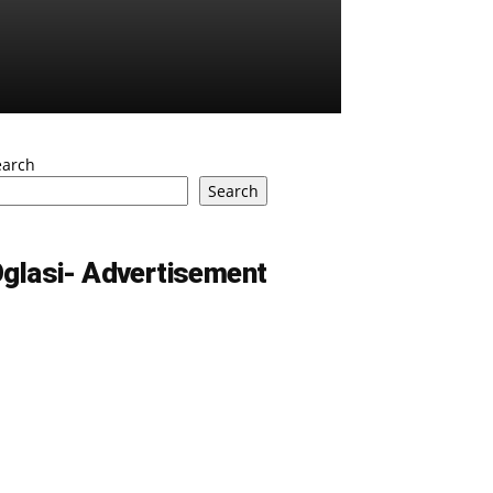
earch
Search
glasi- Advertisement