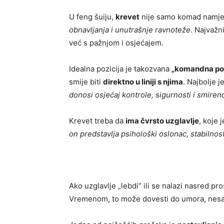
U feng šuiju,
krevet
nije samo komad namješ
obnavljanja i unutrašnje ravnoteže
. Najvažn
već s pažnjom i osjećajem.
Idealna pozicija je takozvana
„komandna poz
smije biti
direktno u liniji s njima
. Najbolje 
donosi osjećaj kontrole, sigurnosti i smiren
Krevet treba da
ima čvrsto uzglavlje
, koje 
on predstavlja psihološki oslonac, stabilnos
Ako uzglavlje „lebdi“ ili se nalazi nasred pro
Vremenom, to može dovesti do umora, nesan