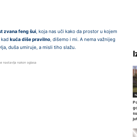
t zvana feng šui
, koja nas uči kako da prostor u kojem
r kad
kuća diše pravilno
, dišemo i mi. A nema važnijeg
ja, duša umiruje, a misli tiho slažu.
I
se nastavlja nakon oglasa
N
Po
go
su
ju