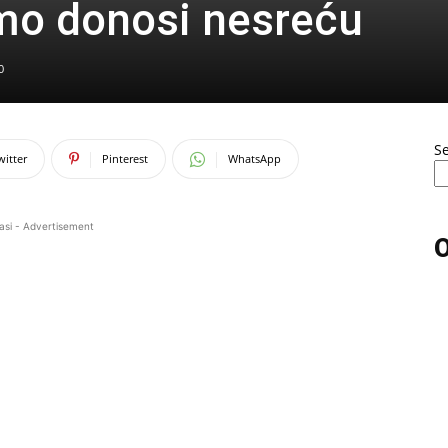
imo donosi nesreću
0
S
witter
Pinterest
WhatsApp
asi - Advertisement
O