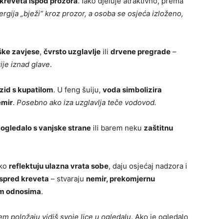
 kreveta ispod prozora
. Iako djeluje atraktivno, prema
ergija „bježi“ kroz prozor, a osoba se osjeća izloženo,
ške zavjese
,
čvrsto uzglavlje
ili
drvene pregrade
–
gije iznad glave
.
 zid s kupatilom
. U feng šuiju,
voda simbolizira
emir
.
Posebno ako iza uzglavlja teče vodovod.
i
ogledalo s vanjske strane
ili barem neku
zaštitnu
Ako
reflektuju ulazna vrata sobe
, daju osjećaj nadzora i
ispred kreveta
– stvaraju
nemir, prekomjernu
im odnosima
.
em položaju vidiš svoje lice u ogledalu
. Ako je ogledalo