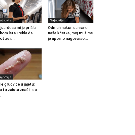
ajnovije
Najnovije
juardesa mi je prišla
Odmah nakon sahrane
kom leta i rekla da
naše kćerke, moj muž me
lot želi...
je uporno nagovarao...
ajnovije
le grudvice u jajetu:
a to zaista znači i da
..