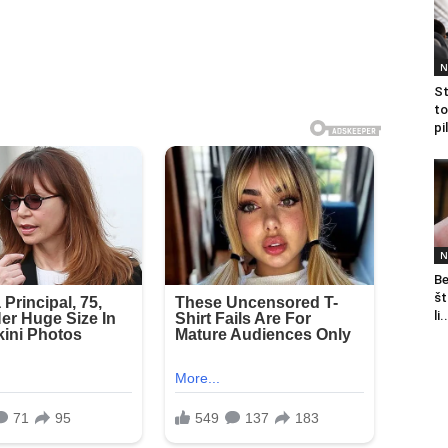
N
St
to
pi
N
Be
št
li.