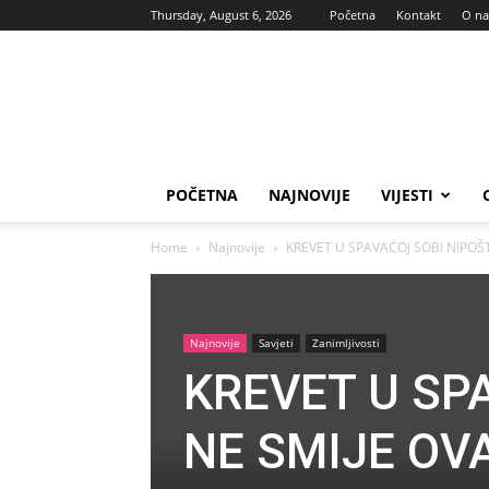
Thursday, August 6, 2026
Početna
Kontakt
O n
Vas
glas
POČETNA
NAJNOVIJE
VIJESTI
Home
Najnovije
KREVET U SPAVAĆOJ SOBI NIPOŠTO
Najnovije
Savjeti
Zanimljivosti
KREVET U SP
NE SMIJE OVA