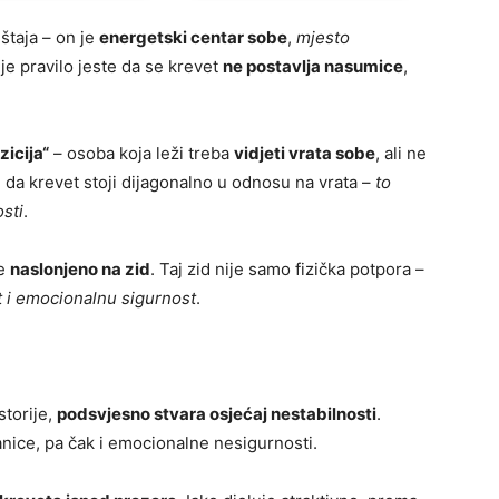
taja – on je
energetski centar sobe
,
mjesto
ije pravilo jeste da se krevet
ne postavlja nasumice
,
icija“
– osoba koja leži treba
vidjeti vrata sobe
, ali ne
je da krevet stoji dijagonalno u odnosu na vrata –
to
osti
.
je
naslonjeno na zid
. Taj zid nije samo fizička potpora –
t i emocionalnu sigurnost
.
storije,
podsvjesno stvara osjećaj nestabilnosti
.
ice, pa čak i emocionalne nesigurnosti.