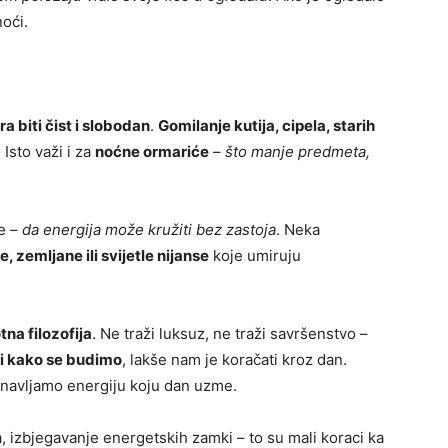
oći.
a biti čist i slobodan
.
Gomilanje kutija, cipela, starih
Isto važi i za
noćne ormariće
–
što manje predmeta,
e –
da energija može kružiti bez zastoja
. Neka
, zemljane ili svijetle nijanse
koje umiruju
tna filozofija
. Ne traži luksuz, ne traži savršenstvo –
i kako se budimo
, lakše nam je koračati kroz dan.
navljamo energiju koju dan uzme.
a, izbjegavanje energetskih zamki – to su mali koraci ka