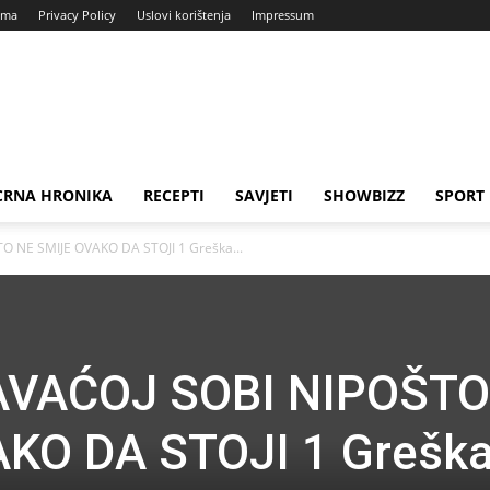
ama
Privacy Policy
Uslovi korištenja
Impressum
CRNA HRONIKA
RECEPTI
SAVJETI
SHOWBIZZ
SPORT
 NE SMIJE OVAKO DA STOJI 1 Greška...
AVAĆOJ SOBI NIPOŠTO
KO DA STOJI 1 Grešk