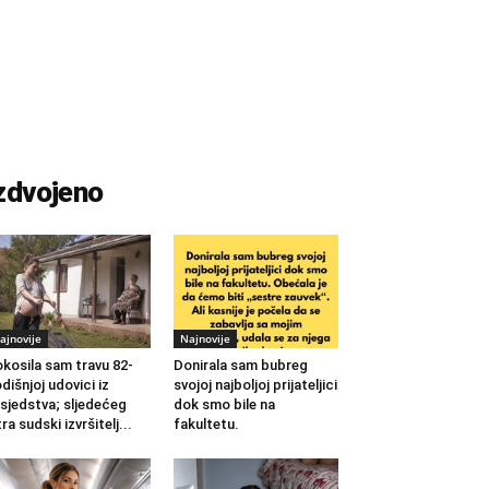
zdvojeno
ajnovije
Najnovije
kosila sam travu 82-
Donirala sam bubreg
dišnjoj udovici iz
svojoj najboljoj prijateljici
sjedstva; sljedećeg
dok smo bile na
tra sudski izvršitelj...
fakultetu.