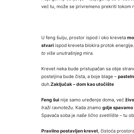
već tu, može se privremeno prekriti tokom n
U feng šuiju, prostor ispod i oko kreveta
mor
stvari
ispod kreveta blokira protok energije. 
to više unutrašnjeg mira.
Krevet neka bude pristupačan sa obje stran
posteljina bude čista, a boje blage –
pastelne
duh.
Zaključak – dom kao utočište
Feng šui
nije samo uređenje doma, već
živo
traži ravnotežu
. Kada znamo
gdje spavamo 
Spavaća soba je
naše lično svetilište
– tu ob
Pravilno postavljen krevet
, čistoća prostor