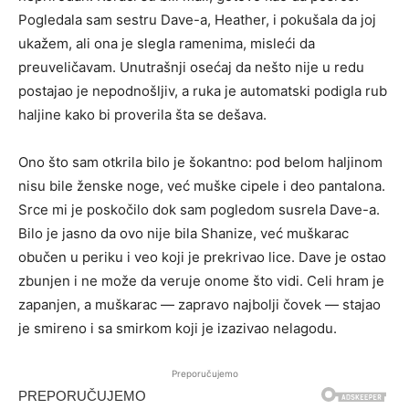
Pogledala sam sestru Dave-a, Heather, i pokušala da joj
ukažem, ali ona je slegla ramenima, misleći da
preuveličavam. Unutrašnji osećaj da nešto nije u redu
postajao je nepodnošljiv, a ruka je automatski podigla rub
haljine kako bi proverila šta se dešava.
Ono što sam otkrila bilo je šokantno: pod belom haljinom
nisu bile ženske noge, već muške cipele i deo pantalona.
Srce mi je poskočilo dok sam pogledom susrela Dave-a.
Bilo je jasno da ovo nije bila Shanize, već muškarac
obučen u periku i veo koji je prekrivao lice. Dave je ostao
zbunjen i ne može da veruje onome što vidi. Celi hram je
zapanjen, a muškarac — zapravo najbolji čovek — stajao
je smireno i sa smirkom koji je izazivao nelagodu.
Preporučujemo