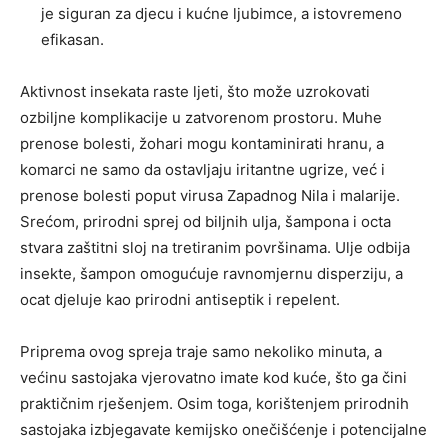
je siguran za djecu i kućne ljubimce, a istovremeno
efikasan.
Aktivnost insekata raste ljeti, što može uzrokovati
ozbiljne komplikacije u zatvorenom prostoru. Muhe
prenose bolesti, žohari mogu kontaminirati hranu, a
komarci ne samo da ostavljaju iritantne ugrize, već i
prenose bolesti poput virusa Zapadnog Nila i malarije.
Srećom, prirodni sprej od biljnih ulja, šampona i octa
stvara zaštitni sloj na tretiranim površinama. Ulje odbija
insekte, šampon omogućuje ravnomjernu disperziju, a
ocat djeluje kao prirodni antiseptik i repelent.
Priprema ovog spreja traje samo nekoliko minuta, a
većinu sastojaka vjerovatno imate kod kuće, što ga čini
praktičnim rješenjem. Osim toga, korištenjem prirodnih
sastojaka izbjegavate kemijsko onečišćenje i potencijalne