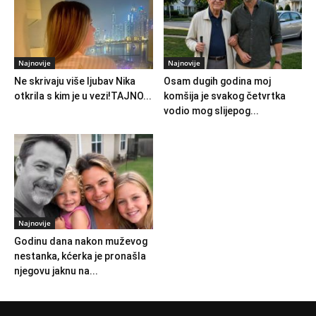
Najnovije
Najnovije
Ne skrivaju više ljubav Nika
Osam dugih godina moj
otkrila s kim je u vezi!TAJNO...
komšija je svakog četvrtka
vodio mog slijepog...
Najnovije
Godinu dana nakon muževog
nestanka, kćerka je pronašla
njegovu jaknu na...