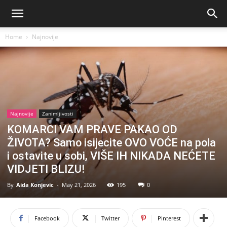
Home
Najnovije
Najnovije
Zanimljivosti
KOMARCI VAM PRAVE PAKAO OD
ŽIVOTA? Samo isijecite OVO VOĆE na pola
i ostavite u sobi, VIŠE IH NIKADA NEĆETE
VIDJETI BLIZU!
By
Aida Konjevic
-
May 21, 2026
195
0
Facebook
Twitter
Pinterest