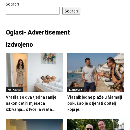
Search
Search
Oglasi- Advertisement
Izdvojeno
Najnovije
Najnovije
Vratila se dva tjedna ranije
Vlasnik jedne plaže u Mamaiji
nakon četiri mjeseca
pokušao je otjerati obitelj
izbivanja… otvorila vrata...
koja je...