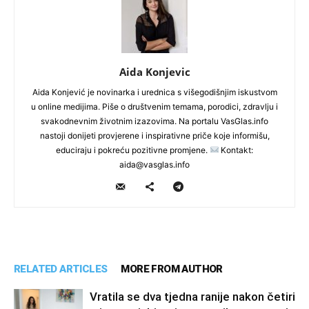
Aida Konjevic
Aida Konjević je novinarka i urednica s višegodišnjim iskustvom
u online medijima. Piše o društvenim temama, porodici, zdravlju i
svakodnevnim životnim izazovima. Na portalu VasGlas.info
nastoji donijeti provjerene i inspirativne priče koje informišu,
educiraju i pokreću pozitivne promjene.
Kontakt:
aida@vasglas.info
RELATED ARTICLES
MORE FROM AUTHOR
Vratila se dva tjedna ranije nakon četiri