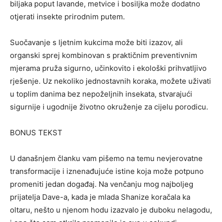
biljaka poput lavande, metvice i bosiljka može dodatno
otjerati insekte prirodnim putem.
Suočavanje s ljetnim kukcima može biti izazov, ali
organski sprej kombinovan s praktičnim preventivnim
mjerama pruža sigurno, učinkovito i ekološki prihvatljivo
rješenje. Uz nekoliko jednostavnih koraka, možete uživati
u toplim danima bez nepoželjnih insekata, stvarajući
sigurnije i ugodnije životno okruženje za cijelu porodicu.
BONUS TEKST
U današnjem članku vam pišemo na temu nevjerovatne
transformacije i iznenađujuće istine koja može potpuno
promeniti jedan događaj. Na venčanju mog najboljeg
prijatelja Dave-a, kada je mlada Shanize koračala ka
oltaru, nešto u njenom hodu izazvalo je duboku nelagodu,