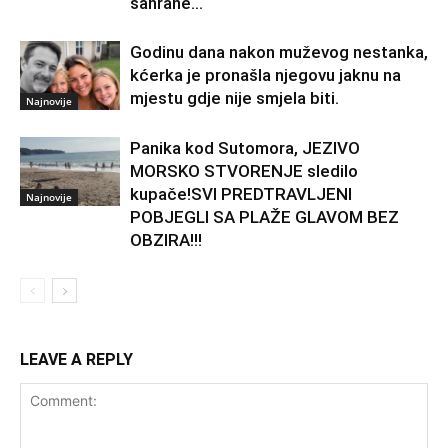
sahrane...
Godinu dana nakon muževog nestanka,
kćerka je pronašla njegovu jaknu na
mjestu gdje nije smjela biti.
Najnovije
Panika kod Sutomora, JEZIVO
MORSKO STVORENJE sledilo
kupače!SVI PREDTRAVLJENI
Najnovije
POBJEGLI SA PLAŽE GLAVOM BEZ
OBZIRA!!!
LEAVE A REPLY