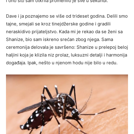
i ono što sam otkrila promenilo je sve u sekundi.
Dave i ja poznajemo se više od trideset godina. Delili smo
tajne, smejali se kroz tinejdžerske godine i gradili
neraskidivo prijateljstvo. Kada mi je rekao da se ženi sa
Shanize, bio sam iskreno srećan zbog njega. Sama
ceremonija delovala je savršeno: Shanize u prelepoj beloj
haljini koja je klizila niz prolaz, luksuzni detalji i harmonija
događaja. Ipak, nešto u njenom hodu nije bilo u redu.