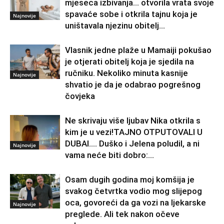
mjeseca izbivanja… otvorila vrata svoje
spavaće sobe i otkrila tajnu koja je
Najnovije
uništavala njezinu obitelj…
Vlasnik jedne plaže u Mamaiji pokušao
je otjerati obitelj koja je sjedila na
ručniku. Nekoliko minuta kasnije
Najnovije
shvatio je da je odabrao pogrešnog
čovjeka
Ne skrivaju više ljubav Nika otkrila s
kim je u vezi!TAJNO OTPUTOVALI U
DUBAI…. Duško i Jelena poludil, a ni
Najnovije
vama neće biti dobro:...
Osam dugih godina moj komšija je
svakog četvrtka vodio mog slijepog
oca, govoreći da ga vozi na ljekarske
Najnovije
preglede. Ali tek nakon očeve