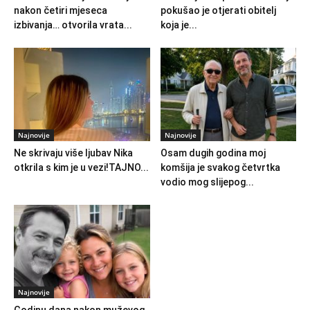
nakon četiri mjeseca
pokušao je otjerati obitelj
izbivanja… otvorila vrata...
koja je...
Najnovije
Najnovije
Ne skrivaju više ljubav Nika
Osam dugih godina moj
otkrila s kim je u vezi!TAJNO...
komšija je svakog četvrtka
vodio mog slijepog...
Najnovije