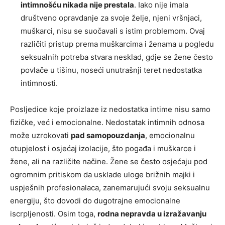
intimnošću nikada nije prestala
. Iako nije imala
društveno opravdanje za svoje želje, njeni vršnjaci,
muškarci, nisu se suočavali s istim problemom. Ovaj
različiti pristup prema muškarcima i ženama u pogledu
seksualnih potreba stvara nesklad, gdje se žene često
povlače u tišinu, noseći unutrašnji teret nedostatka
intimnosti.
Posljedice koje proizlaze iz nedostatka intime nisu samo
fizičke, već i emocionalne. Nedostatak intimnih odnosa
može uzrokovati
pad samopouzdanja
, emocionalnu
otupjelost i osjećaj izolacije, što pogađa i muškarce i
žene, ali na različite načine. Žene se često osjećaju pod
ogromnim pritiskom da usklade uloge brižnih majki i
uspješnih profesionalaca, zanemarujući svoju seksualnu
energiju, što dovodi do dugotrajne emocionalne
iscrpljenosti. Osim toga,
rodna nepravda u izražavanju