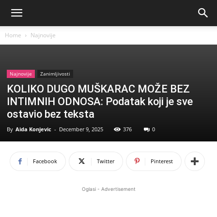
Home
Najnovije
Najnovije
Zanimljivosti
KOLIKO DUGO MUŠKARAC MOŽE BEZ
INTIMNIH ODNOSA: Podatak koji je sve
ostavio bez teksta
By
Aida Konjevic
-
December 9, 2025
376
0
Facebook
Twitter
Pinterest
Oglasi - Advertisement