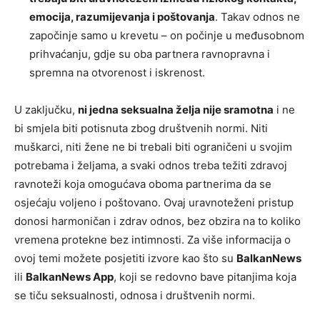
emocija, razumijevanja i poštovanja
. Takav odnos ne
započinje samo u krevetu – on počinje u međusobnom
prihvaćanju, gdje su oba partnera ravnopravna i
spremna na otvorenost i iskrenost.
U zaključku,
ni jedna seksualna želja nije sramotna
i ne
bi smjela biti potisnuta zbog društvenih normi. Niti
muškarci, niti žene ne bi trebali biti ograničeni u svojim
potrebama i željama, a svaki odnos treba težiti zdravoj
ravnoteži koja omogućava oboma partnerima da se
osjećaju voljeno i poštovano. Ovaj uravnoteženi pristup
donosi harmoničan i zdrav odnos, bez obzira na to koliko
vremena protekne bez intimnosti. Za više informacija o
ovoj temi možete posjetiti izvore kao što su
BalkanNews
ili
BalkanNews App
, koji se redovno bave pitanjima koja
se tiču seksualnosti, odnosa i društvenih normi.