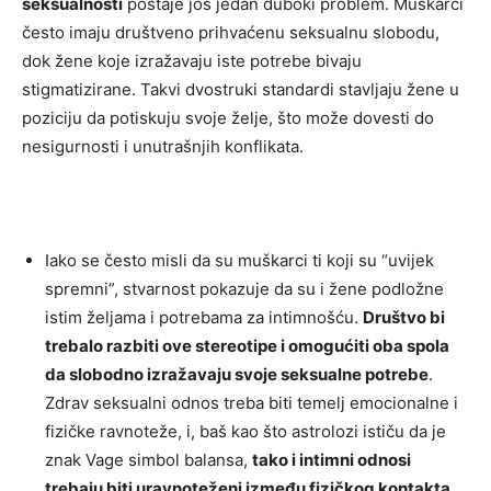
seksualnosti
postaje još jedan duboki problem. Muškarci
često imaju društveno prihvaćenu seksualnu slobodu,
dok žene koje izražavaju iste potrebe bivaju
stigmatizirane. Takvi dvostruki standardi stavljaju žene u
poziciju da potiskuju svoje želje, što može dovesti do
nesigurnosti i unutrašnjih konflikata.
Iako se često misli da su muškarci ti koji su “uvijek
spremni”, stvarnost pokazuje da su i žene podložne
istim željama i potrebama za intimnošću.
Društvo bi
trebalo razbiti ove stereotipe i omogućiti oba spola
da slobodno izražavaju svoje seksualne potrebe
.
Zdrav seksualni odnos treba biti temelj emocionalne i
fizičke ravnoteže, i, baš kao što astrolozi ističu da je
znak Vage simbol balansa,
tako i intimni odnosi
trebaju biti uravnoteženi između fizičkog kontakta,