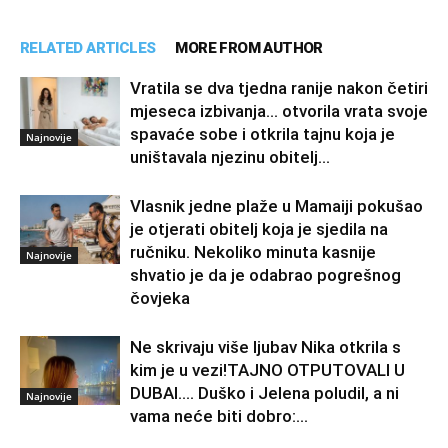
RELATED ARTICLES
MORE FROM AUTHOR
Vratila se dva tjedna ranije nakon četiri
mjeseca izbivanja… otvorila vrata svoje
spavaće sobe i otkrila tajnu koja je
Najnovije
uništavala njezinu obitelj…
Vlasnik jedne plaže u Mamaiji pokušao
je otjerati obitelj koja je sjedila na
ručniku. Nekoliko minuta kasnije
Najnovije
shvatio je da je odabrao pogrešnog
čovjeka
Ne skrivaju više ljubav Nika otkrila s
kim je u vezi!TAJNO OTPUTOVALI U
DUBAI…. Duško i Jelena poludil, a ni
Najnovije
vama neće biti dobro:...