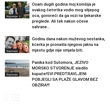
Osam dugih godina moj komšija je
svakog četvrtka vodio mog slijepog
oca, govoreći da ga vozi na ljekarske
Najnovije
preglede. Ali tek nakon očeve
sahrane...
Godinu dana nakon muževog nestanka,
kćerka je pronašla njegovu jaknu na
mjestu gdje nije smjela biti.
Najnovije
Panika kod Sutomora, JEZIVO
MORSKO STVORENJE sledilo
kupače!SVI PREDTRAVLJENI
Najnovije
POBJEGLI SA PLAŽE GLAVOM BEZ
OBZIRA!!!