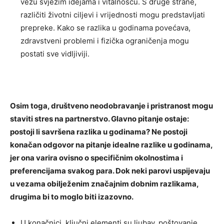
vezu svježim idejama i vitalnošću. S druge strane,
različiti životni ciljevi i vrijednosti mogu predstavljati
prepreke. Kako se razlika u godinama povećava,
zdravstveni problemi i fizička ograničenja mogu
postati sve vidljiviji.
Osim toga, društveno neodobravanje i pristranost mogu
staviti stres na partnerstvo. Glavno pitanje ostaje:
postoji li savršena razlika u godinama? Ne postoji
konačan odgovor na pitanje idealne razlike u godinama,
jer ona varira ovisno o specifičnim okolnostima i
preferencijama svakog para. Dok neki parovi uspijevaju
u vezama obilježenim značajnim dobnim razlikama,
drugima bi to moglo biti izazovno.
U konačnici, ključni elementi su ljubav, poštovanje,