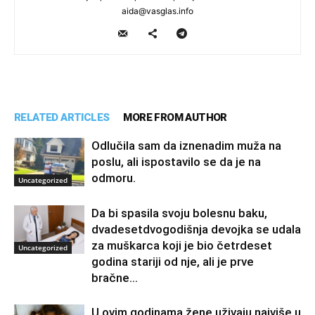
aida@vasglas.info
RELATED ARTICLES
MORE FROM AUTHOR
Odlučila sam da iznenadim muža na
poslu, ali ispostavilo se da je na
odmoru.
Uncategorized
Da bi spasila svoju bolesnu baku,
dvadesetdvogodišnja devojka se udala
za muškarca koji je bio četrdeset
Uncategorized
godina stariji od nje, ali je prve
bračne...
U ovim godinama žene uživaju najviše u