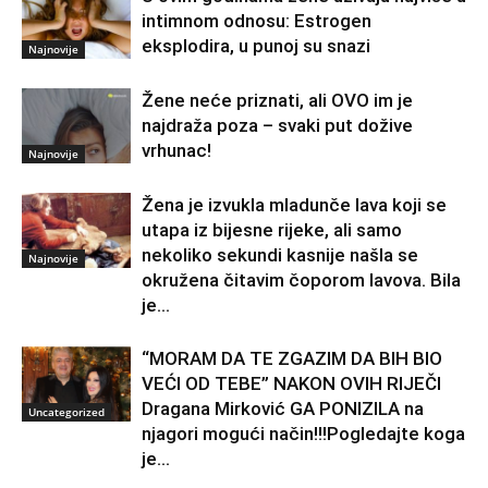
intimnom odnosu: Estrogen
eksplodira, u punoj su snazi
Najnovije
Žene neće priznati, ali OVO im je
najdraža poza – svaki put dožive
vrhunac!
Najnovije
Žena je izvukla mladunče lava koji se
utapa iz bijesne rijeke, ali samo
nekoliko sekundi kasnije našla se
Najnovije
okružena čitavim čoporom lavova. Bila
je...
“MORAM DA TE ZGAZIM DA BIH BIO
VEĆI OD TEBE” NAKON OVIH RIJEČI
Dragana Mirković GA PONIZILA na
Uncategorized
njagori mogući način!!!Pogledajte koga
je...