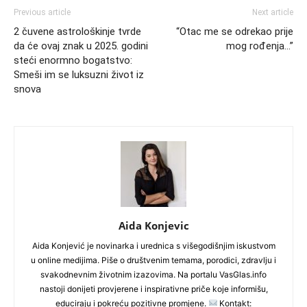
Previous article
Next article
2 čuvene astrološkinje tvrde
“Otac me se odrekao prije
da će ovaj znak u 2025. godini
mog rođenja…”
steći enormno bogatstvo:
Smeši im se luksuzni život iz
snova
Aida Konjevic
Aida Konjević je novinarka i urednica s višegodišnjim iskustvom
u online medijima. Piše o društvenim temama, porodici, zdravlju i
svakodnevnim životnim izazovima. Na portalu VasGlas.info
nastoji donijeti provjerene i inspirativne priče koje informišu,
educiraju i pokreću pozitivne promjene.
Kontakt: