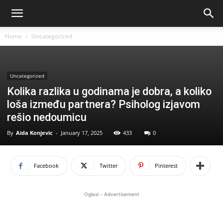
Home
Uncategorized
Uncategorized
Kolika razlika u godinama je dobra, a koliko
loša između partnera? Psiholog izjavom
rešio nedoumicu
By
Aida Konjevic
-
January 17, 2025
433
0
Facebook
Twitter
Pinterest
Oglasi - Advertisement