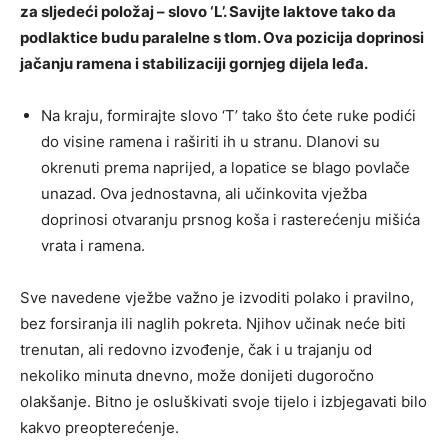
za sljedeći položaj – slovo ‘L’. Savijte laktove tako da
podlaktice budu paralelne s tlom. Ova pozicija doprinosi
jačanju ramena i stabilizaciji gornjeg dijela leđa.
Na kraju, formirajte slovo ‘T’ tako što ćete ruke podići
do visine ramena i raširiti ih u stranu. Dlanovi su
okrenuti prema naprijed, a lopatice se blago povlače
unazad. Ova jednostavna, ali učinkovita vježba
doprinosi otvaranju prsnog koša i rasterećenju mišića
vrata i ramena.
Sve navedene vježbe važno je izvoditi polako i pravilno,
bez forsiranja ili naglih pokreta. Njihov učinak neće biti
trenutan, ali redovno izvođenje, čak i u trajanju od
nekoliko minuta dnevno, može donijeti dugoročno
olakšanje. Bitno je osluškivati svoje tijelo i izbjegavati bilo
kakvo preopterećenje.