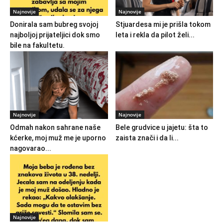
Najnovije
Najnovije
Donirala sam bubreg svojoj
Stjuardesa mi je prišla tokom
najboljoj prijateljici dok smo
leta i rekla da pilot želi...
bile na fakultetu.
Najnovije
Najnovije
Odmah nakon sahrane naše
Bele grudvice u jajetu: šta to
kćerke, moj muž me je uporno
zaista znači i da li...
nagovarao...
Najnovije