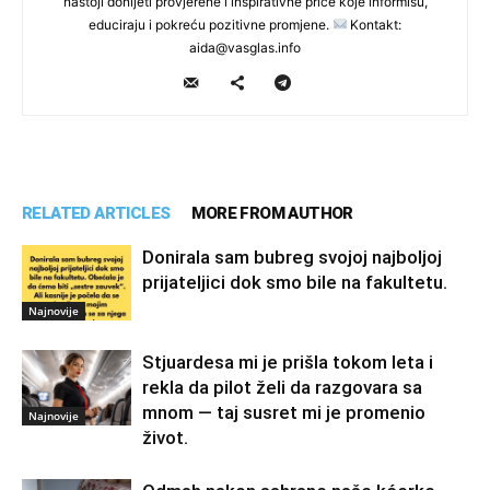
nastoji donijeti provjerene i inspirativne priče koje informišu,
educiraju i pokreću pozitivne promjene.
Kontakt:
aida@vasglas.info
RELATED ARTICLES
MORE FROM AUTHOR
Donirala sam bubreg svojoj najboljoj
prijateljici dok smo bile na fakultetu.
Najnovije
Stjuardesa mi je prišla tokom leta i
rekla da pilot želi da razgovara sa
mnom — taj susret mi je promenio
Najnovije
život.