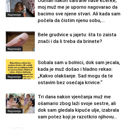
Odmah nakon sahrane naše kćerke,
moj muž me je uporno nagovarao da
bacimo sve njene stvari. Ali kada sam
Najnovije
počela da čistim njenu sobu,...
Bele grudvice u jajetu: šta to zaista
znači i da li treba da brinete?
Najnovije
Sobala sam u bolnici, dok sam jecala,
kada je muž došao i hladno rekao:
„Kakvo olakšanje. Sad mogu da te
Najnovije
ostavim bez osećaja krivice.“
Tri dana nakon vjenčanja muž me
ošamario zbog laži svoje sestre, ali
dok sam gledala kipuće ulje, izabrala
Najnovije
sam potez koji je razotkrio njihovu...