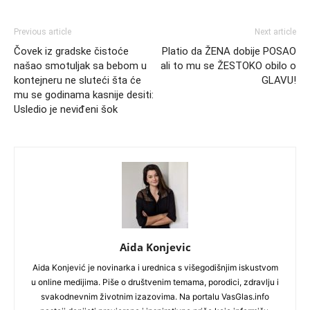
Previous article
Next article
Čovek iz gradske čistoće
Platio da ŽENA dobije POSAO
našao smotuljak sa bebom u
ali to mu se ŽESTOKO obilo o
kontejneru ne sluteći šta će
GLAVU!
mu se godinama kasnije desiti:
Usledio je neviđeni šok
Aida Konjevic
Aida Konjević je novinarka i urednica s višegodišnjim iskustvom
u online medijima. Piše o društvenim temama, porodici, zdravlju i
svakodnevnim životnim izazovima. Na portalu VasGlas.info