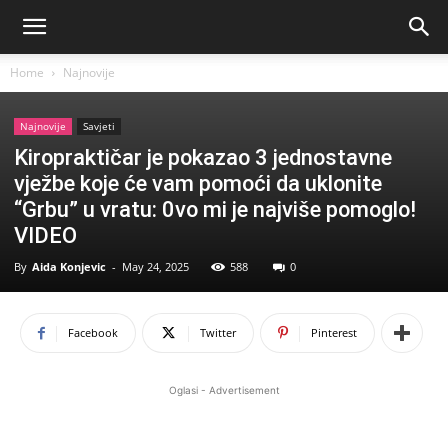
Home
Najnovije
Najnovije
Savjeti
Kiropraktičar je pokazao 3 jednostavne
vježbe koje će vam pomoći da uklonite
“Grbu” u vratu: 0vo mi je najviše pomoglo!
VIDEO
By
Aida Konjevic
-
May 24, 2025
588
0
Facebook
Twitter
Pinterest
Oglasi - Advertisement