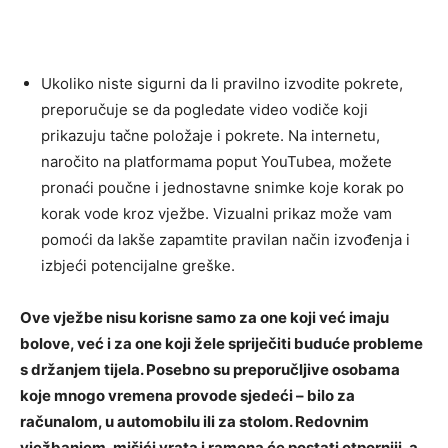
Ukoliko niste sigurni da li pravilno izvodite pokrete,
preporučuje se da pogledate video vodiče koji
prikazuju tačne položaje i pokrete. Na internetu,
naročito na platformama poput YouTubea, možete
pronaći poučne i jednostavne snimke koje korak po
korak vode kroz vježbe. Vizualni prikaz može vam
pomoći da lakše zapamtite pravilan način izvođenja i
izbjeći potencijalne greške.
Ove vježbe nisu korisne samo za one koji već imaju
bolove, već i za one koji žele spriječiti buduće probleme
s držanjem tijela. Posebno su preporučljive osobama
koje mnogo vremena provode sjedeći – bilo za
računalom, u automobilu ili za stolom. Redovnim
vježbanjem, mišići vrata i ramena će postati otporniji, a