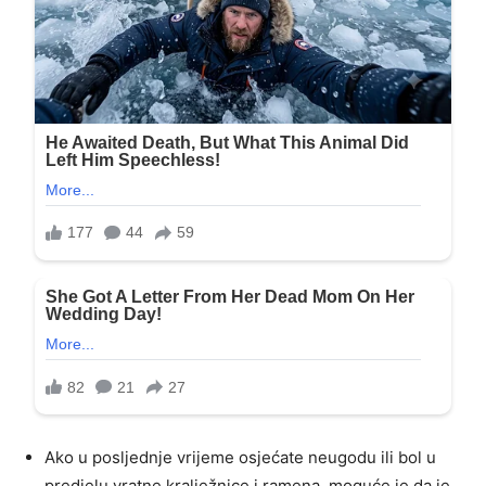
Ako u posljednje vrijeme osjećate neugodu ili bol u
predjelu vratne kralježnice i ramena, moguće je da je