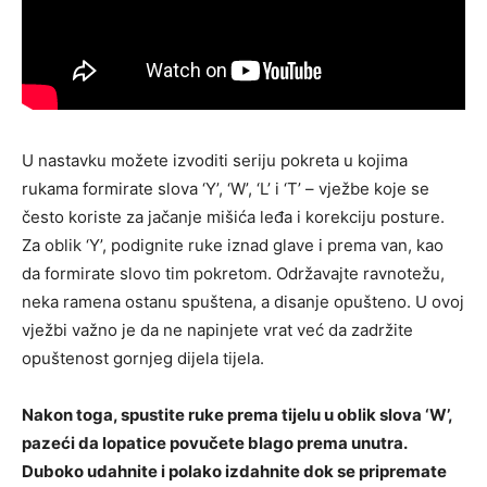
U nastavku možete izvoditi seriju pokreta u kojima
rukama formirate slova ‘Y’, ‘W’, ‘L’ i ‘T’ – vježbe koje se
često koriste za jačanje mišića leđa i korekciju posture.
Za oblik ‘Y’, podignite ruke iznad glave i prema van, kao
da formirate slovo tim pokretom. Održavajte ravnotežu,
neka ramena ostanu spuštena, a disanje opušteno. U ovoj
vježbi važno je da ne napinjete vrat već da zadržite
opuštenost gornjeg dijela tijela.
Nakon toga, spustite ruke prema tijelu u oblik slova ‘W’,
pazeći da lopatice povučete blago prema unutra.
Duboko udahnite i polako izdahnite dok se pripremate