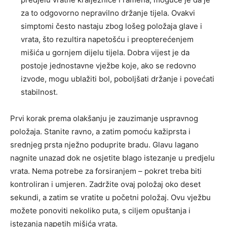
za to odgovorno nepravilno držanje tijela. Ovakvi
simptomi često nastaju zbog lošeg položaja glave i
vrata, što rezultira napetošću i preopterećenjem
mišića u gornjem dijelu tijela. Dobra vijest je da
postoje jednostavne vježbe koje, ako se redovno
izvode, mogu ublažiti bol, poboljšati držanje i povećati
stabilnost.
Prvi korak prema olakšanju je zauzimanje uspravnog
položaja. Stanite ravno, a zatim pomoću kažiprsta i
srednjeg prsta nježno poduprite bradu. Glavu lagano
nagnite unazad dok ne osjetite blago istezanje u predjelu
vrata. Nema potrebe za forsiranjem – pokret treba biti
kontroliran i umjeren. Zadržite ovaj položaj oko deset
sekundi, a zatim se vratite u početni položaj. Ovu vježbu
možete ponoviti nekoliko puta, s ciljem opuštanja i
istezanja napetih mišića vrata.