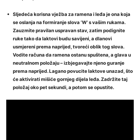
Sljedeća korisna vježba za ramena i leđa je ona koja
se oslanja na formiranje slova ‘W’ s vašim rukama.
Zauzmite pravilan uspravan stav, zatim podignite
ruke tako da laktovi budu savijeni, a dlanovi
usmjereni prema naprijed, tvoreći oblik tog slova.
Vodite računa da ramena ostanu spuštena, a glava u
neutralnom položaju – izbjegavajte njeno guranje
prema naprijed. Lagano povucite laktove unazad, što
će aktivirati mišiće gornjeg dijela leđa. Zadržite taj
položaj oko pet sekundi, a potom se opustite.