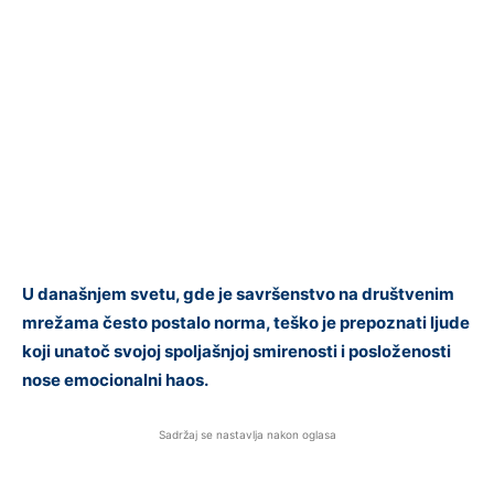
U današnjem svetu, gde je savršenstvo na društvenim
mrežama često postalo norma, teško je prepoznati ljude
koji unatoč svojoj spoljašnjoj smirenosti i posloženosti
nose emocionalni haos.
Sadržaj se nastavlja nakon oglasa