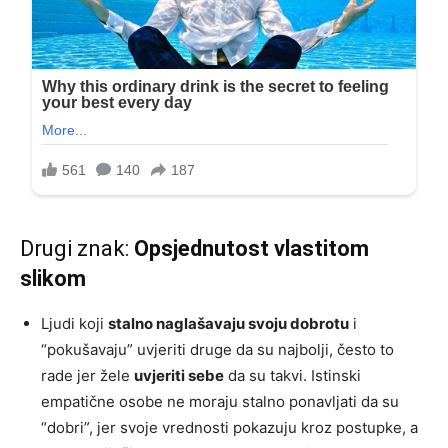
Drugi znak:
Opsjednutost vlastitom
slikom
Ljudi koji
stalno naglašavaju svoju dobrotu
i
“pokušavaju” uvjeriti druge da su najbolji, često to
rade jer žele
uvjeriti sebe
da su takvi. Istinski
empatične osobe ne moraju stalno ponavljati da su
“dobri”, jer svoje vrednosti pokazuju kroz postupke, a