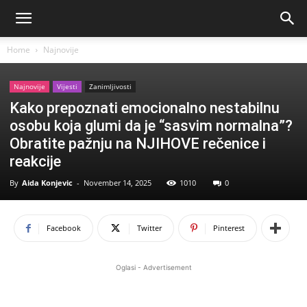
Home
Najnovije
Najnovije
Vijesti
Zanimljivosti
Kako prepoznati emocionalno nestabilnu
osobu koja glumi da je “sasvim normalna”?
Obratite pažnju na NJIHOVE rečenice i
reakcije
By
Aida Konjevic
-
November 14, 2025
1010
0
Facebook
Twitter
Pinterest
Oglasi - Advertisement