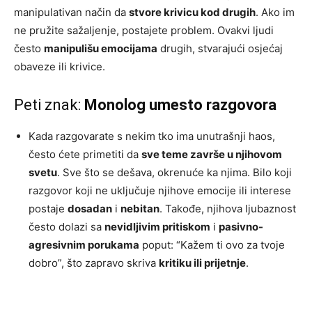
manipulativan način da
stvore krivicu kod drugih
. Ako im
ne pružite sažaljenje, postajete problem. Ovakvi ljudi
često
manipulišu emocijama
drugih, stvarajući osjećaj
obaveze ili krivice.
Peti znak:
Monolog umesto razgovora
Kada razgovarate s nekim tko ima unutrašnji haos,
često ćete primetiti da
sve teme završe u njihovom
svetu
. Sve što se dešava, okrenuće ka njima. Bilo koji
razgovor koji ne uključuje njihove emocije ili interese
postaje
dosadan
i
nebitan
. Takođe, njihova ljubaznost
često dolazi sa
nevidljivim pritiskom
i
pasivno-
agresivnim porukama
poput: “Kažem ti ovo za tvoje
dobro”, što zapravo skriva
kritiku ili prijetnje
.