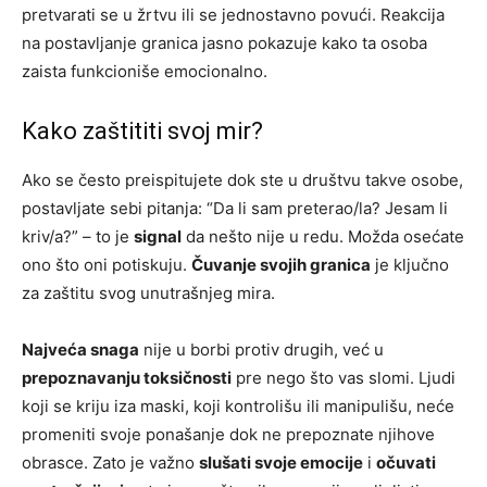
pretvarati se u žrtvu ili se jednostavno povući. Reakcija
na postavljanje granica jasno pokazuje kako ta osoba
zaista funkcioniše emocionalno.
Kako zaštititi svoj mir?
Ako se često preispitujete dok ste u društvu takve osobe,
postavljate sebi pitanja: “Da li sam preterao/la? Jesam li
kriv/a?” – to je
signal
da nešto nije u redu. Možda osećate
ono što oni potiskuju.
Čuvanje svojih granica
je ključno
za zaštitu svog unutrašnjeg mira.
Najveća snaga
nije u borbi protiv drugih, već u
prepoznavanju toksičnosti
pre nego što vas slomi. Ljudi
koji se kriju iza maski, koji kontrolišu ili manipulišu, neće
promeniti svoje ponašanje dok ne prepoznate njihove
obrasce. Zato je važno
slušati svoje emocije
i
očuvati