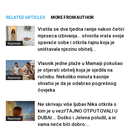
RELATED ARTICLES
MORE FROM AUTHOR
Vratila se dva tjedna ranije nakon četiri
mjeseca izbivanja… otvorila vrata svoje
spavaće sobe i otkrila tajnu koja je
Najnovije
uništavala njezinu obitelj…
Vlasnik jedne plaže u Mamaiji pokušao
je otjerati obitelj koja je sjedila na
ručniku. Nekoliko minuta kasnije
Najnovije
shvatio je da je odabrao pogrešnog
čovjeka
Ne skrivaju više ljubav Nika otkrila s
kim je u vezi!TAJNO OTPUTOVALI U
DUBAI…. Duško i Jelena poludil, a ni
Najnovije
vama neće biti dobro:...