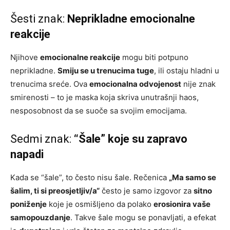
Šesti znak:
Neprikladne emocionalne
reakcije
Njihove
emocionalne reakcije
mogu biti potpuno
neprikladne.
Smiju se u trenucima tuge
, ili ostaju hladni u
trenucima sreće. Ova
emocionalna odvojenost
nije znak
smirenosti – to je maska koja skriva unutrašnji haos,
nesposobnost da se suoče sa svojim emocijama.
Sedmi znak:
“Šale” koje su zapravo
napadi
Kada se “šale”, to često nisu šale. Rečenica
„Ma samo se
šalim, ti si preosjetljiv/a“
često je samo izgovor za
sitno
poniženje
koje je osmišljeno da polako
erosionira vaše
samopouzdanje
. Takve šale mogu se ponavljati, a efekat