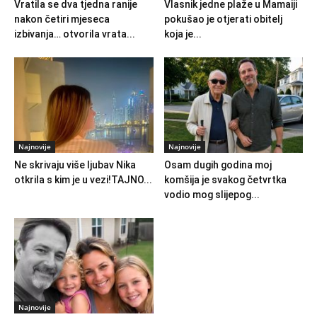
Vratila se dva tjedna ranije
Vlasnik jedne plaže u Mamaiji
nakon četiri mjeseca
pokušao je otjerati obitelj
izbivanja… otvorila vrata...
koja je...
Najnovije
Najnovije
Ne skrivaju više ljubav Nika
Osam dugih godina moj
otkrila s kim je u vezi!TAJNO...
komšija je svakog četvrtka
vodio mog slijepog...
Najnovije