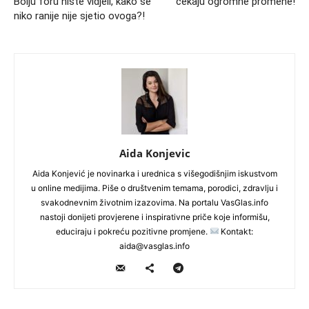
Bolju foru niste vidjeli, kako se
čekaju ogromne promene!
niko ranije nije sjetio ovoga?!
Aida Konjevic
Aida Konjević je novinarka i urednica s višegodišnjim iskustvom
u online medijima. Piše o društvenim temama, porodici, zdravlju i
svakodnevnim životnim izazovima. Na portalu VasGlas.info
nastoji donijeti provjerene i inspirativne priče koje informišu,
educiraju i pokreću pozitivne promjene.
Kontakt:
aida@vasglas.info