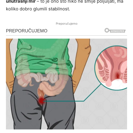
unutrašnji mir
– to je ono što niko ne smije poljuljati, ma
koliko dobro glumili stabilnost.
Preporučujemo