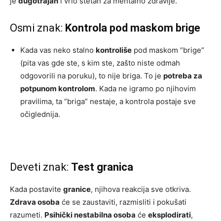
je
dugotrajan
i vrlo štetan za mentalno zdravlje.
Osmi znak:
Kontrola pod maskom brige
Kada vas neko stalno
kontroliše
pod maskom “brige”
(pita vas gde ste, s kim ste, zašto niste odmah
odgovorili na poruku), to nije briga. To je
potreba za
potpunom kontrolom
. Kada ne igramo po njihovim
pravilima, ta “briga” nestaje, a kontrola postaje sve
očiglednija.
Deveti znak:
Test granica
Kada postavite
granice
, njihova reakcija sve otkriva.
Zdrava osoba
će se zaustaviti, razmisliti i pokušati
razumeti.
Psihički nestabilna osoba
će
eksplodirati
,