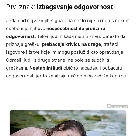
Prvi znak:
Izbegavanje odgovornosti
Jedan od najvažnijih signala da nešto nije u redu s nekom
osobom je njihova
nesposobnost da preuzmu
odgovornost
. Takvi ljudi nikada nisu u krivu. Umesto da
priznaju grešku,
prebacuju krivicu na druge
, tražeći
izgovore i žrtve koje im mogu poslužiti kao opravdanje.
Odrasli ljudi, s druge strane, ne boje se suočiti s
greškama.
Nestabilni ljudi
obično napadaju i odbacuju
odgovornost, jer to smatraju načinom da zadrže kontrolu.