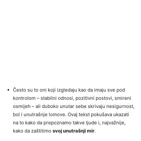
Često su to oni koji izgledaju kao da imaju sve pod
kontrolom – stabilni odnosi, pozitivni postovi, smireni
osmijeh – ali duboko unutar sebe skrivaju nesigurnost,
bol i unutrašnje lomove. Ovaj tekst pokušava ukazati
na to kako da prepoznamo takve ljude i, najvažnije,
kako da zaštitimo
svoj unutrašnji mir
.