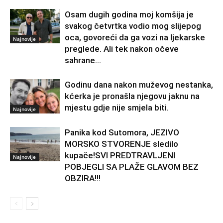
Osam dugih godina moj komšija je
svakog četvrtka vodio mog slijepog
oca, govoreći da ga vozi na ljekarske
Najnovije
preglede. Ali tek nakon očeve
sahrane...
Godinu dana nakon muževog nestanka,
kćerka je pronašla njegovu jaknu na
mjestu gdje nije smjela biti.
Najnovije
Panika kod Sutomora, JEZIVO
MORSKO STVORENJE sledilo
kupače!SVI PREDTRAVLJENI
Najnovije
POBJEGLI SA PLAŽE GLAVOM BEZ
OBZIRA!!!