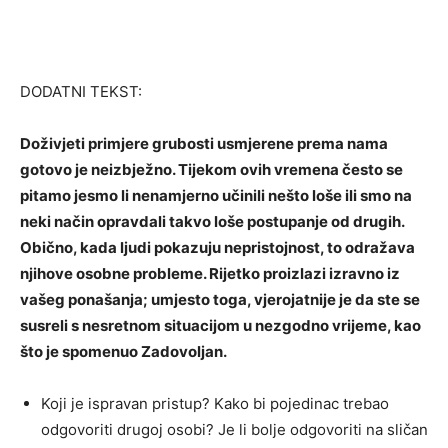
DODATNI TEKST:
Doživjeti primjere grubosti usmjerene prema nama
gotovo je neizbježno. Tijekom ovih vremena često se
pitamo jesmo li nenamjerno učinili nešto loše ili smo na
neki način opravdali takvo loše postupanje od drugih.
Obično, kada ljudi pokazuju nepristojnost, to odražava
njihove osobne probleme. Rijetko proizlazi izravno iz
vašeg ponašanja; umjesto toga, vjerojatnije je da ste se
susreli s nesretnom situacijom u nezgodno vrijeme, kao
što je spomenuo Zadovoljan.
Koji je ispravan pristup? Kako bi pojedinac trebao
odgovoriti drugoj osobi? Je li bolje odgovoriti na sličan