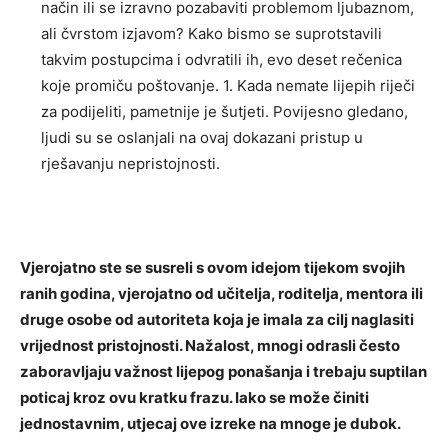
način ili se izravno pozabaviti problemom ljubaznom,
ali čvrstom izjavom? Kako bismo se suprotstavili
takvim postupcima i odvratili ih, evo deset rečenica
koje promiču poštovanje. 1. Kada nemate lijepih riječi
za podijeliti, pametnije je šutjeti. Povijesno gledano,
ljudi su se oslanjali na ovaj dokazani pristup u
rješavanju nepristojnosti.
Vjerojatno ste se susreli s ovom idejom tijekom svojih
ranih godina, vjerojatno od učitelja, roditelja, mentora ili
druge osobe od autoriteta koja je imala za cilj naglasiti
vrijednost pristojnosti. Nažalost, mnogi odrasli često
zaboravljaju važnost lijepog ponašanja i trebaju suptilan
poticaj kroz ovu kratku frazu. Iako se može činiti
jednostavnim, utjecaj ove izreke na mnoge je dubok.