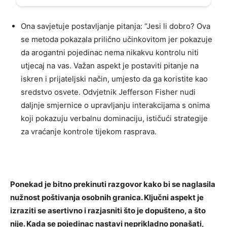
Ona savjetuje postavljanje pitanja: “Jesi li dobro? Ova
se metoda pokazala prilično učinkovitom jer pokazuje
da arogantni pojedinac nema nikakvu kontrolu niti
utjecaj na vas. Važan aspekt je postaviti pitanje na
iskren i prijateljski način, umjesto da ga koristite kao
sredstvo osvete. Odvjetnik Jefferson Fisher nudi
daljnje smjernice o upravljanju interakcijama s onima
koji pokazuju verbalnu dominaciju, ističući strategije
za vraćanje kontrole tijekom rasprava.
Ponekad je bitno prekinuti razgovor kako bi se naglasila
nužnost poštivanja osobnih granica. Ključni aspekt je
izraziti se asertivno i razjasniti što je dopušteno, a što
nije. Kada se pojedinac nastavi neprikladno ponašati,