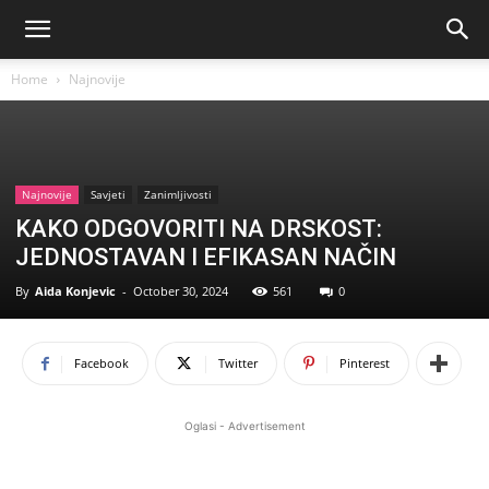
Home
Najnovije
Najnovije
Savjeti
Zanimljivosti
KAKO ODGOVORITI NA DRSKOST:
JEDNOSTAVAN I EFIKASAN NAČIN
By
Aida Konjevic
-
October 30, 2024
561
0
Facebook
Twitter
Pinterest
Oglasi - Advertisement