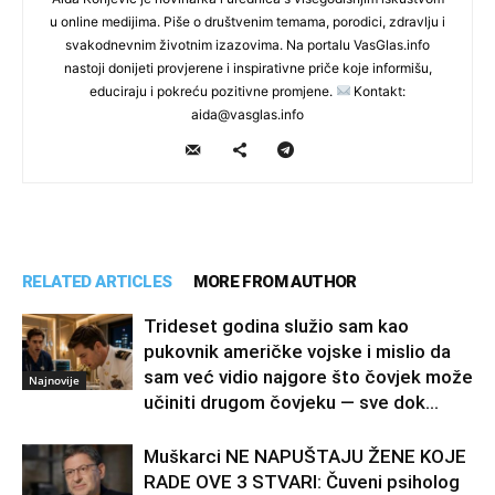
u online medijima. Piše o društvenim temama, porodici, zdravlju i
svakodnevnim životnim izazovima. Na portalu VasGlas.info
nastoji donijeti provjerene i inspirativne priče koje informišu,
educiraju i pokreću pozitivne promjene.
Kontakt:
aida@vasglas.info
RELATED ARTICLES
MORE FROM AUTHOR
Trideset godina služio sam kao
pukovnik američke vojske i mislio da
sam već vidio najgore što čovjek može
Najnovije
učiniti drugom čovjeku — sve dok...
Muškarci NE NAPUŠTAJU ŽENE KOJE
RADE OVE 3 STVARI: Čuveni psiholog