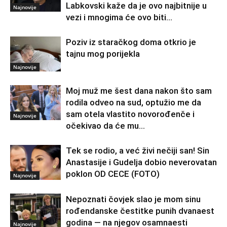
Labkovski kaže da je ovo najbitnije u
Najnovije
vezi i mnogima će ovo biti...
Poziv iz staračkog doma otkrio je
tajnu mog porijekla
Najnovije
Moj muž me šest dana nakon što sam
rodila odveo na sud, optužio me da
sam otela vlastito novorođenče i
Najnovije
očekivao da će mu...
Tek se rodio, a već živi nečiji san! Sin
Anastasije i Gudelja dobio neverovatan
poklon OD CECE (FOTO)
Najnovije
Nepoznati čovjek slao je mom sinu
rođendanske čestitke punih dvanaest
godina — na njegov osamnaesti
Najnovije