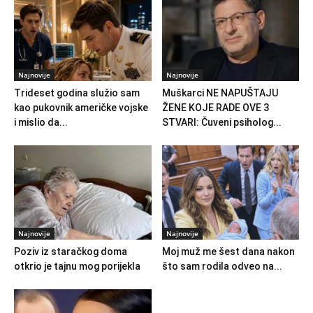
Najnovije
Najnovije
Trideset godina služio sam
Muškarci NE NAPUŠTAJU
kao pukovnik američke vojske
ŽENE KOJE RADE OVE 3
i mislio da...
STVARI: Čuveni psiholog...
Najnovije
Najnovije
Poziv iz staračkog doma
Moj muž me šest dana nakon
otkrio je tajnu mog porijekla
što sam rodila odveo na...