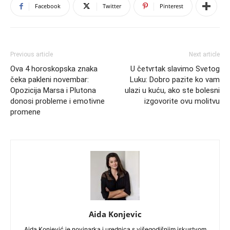
Facebook
Twitter
Pinterest
Previous article
Next article
Ova 4 horoskopska znaka
U četvrtak slavimo Svetog
čeka pakleni novembar:
Luku: Dobro pazite ko vam
Opozicija Marsa i Plutona
ulazi u kuću, ako ste bolesni
donosi probleme i emotivne
izgovorite ovu molitvu
promene
Aida Konjevic
Aida Konjević je novinarka i urednica s višegodišnjim iskustvom