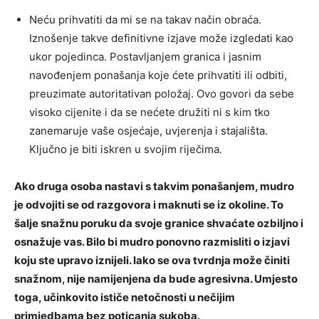
Neću prihvatiti da mi se na takav način obraća.
Iznošenje takve definitivne izjave može izgledati kao
ukor pojedinca. Postavljanjem granica i jasnim
navođenjem ponašanja koje ćete prihvatiti ili odbiti,
preuzimate autoritativan položaj. Ovo govori da sebe
visoko cijenite i da se nećete družiti ni s kim tko
zanemaruje vaše osjećaje, uvjerenja i stajališta.
Ključno je biti iskren u svojim riječima.
Ako druga osoba nastavi s takvim ponašanjem, mudro
je odvojiti se od razgovora i maknuti se iz okoline. To
šalje snažnu poruku da svoje granice shvaćate ozbiljno i
osnažuje vas. Bilo bi mudro ponovno razmisliti o izjavi
koju ste upravo iznijeli. Iako se ova tvrdnja može činiti
snažnom, nije namijenjena da bude agresivna. Umjesto
toga, učinkovito ističe netočnosti u nečijim
primjedbama bez poticanja sukoba.