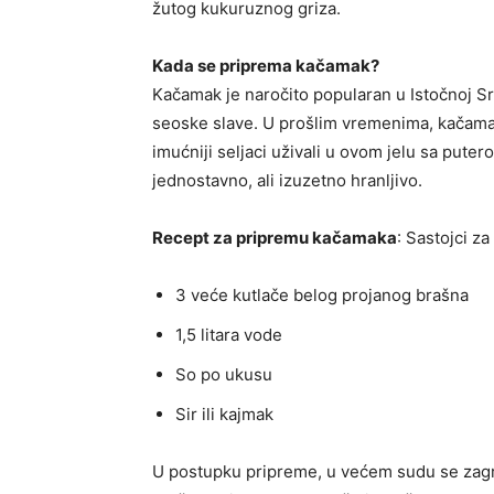
žutog kukuruznog griza.
Kada se priprema kačamak?
Kačamak je naročito popularan u Istočnoj Srb
seoske slave. U prošlim vremenima, kačama
imućniji seljaci uživali u ovom jelu sa putero
jednostavno, ali izuzetno hranljivo.
Recept za pripremu kačamaka
: Sastojci z
3 veće kutlače belog projanog brašna
1,5 litara vode
So po ukusu
Sir ili kajmak
U postupku pripreme, u većem sudu se zagre