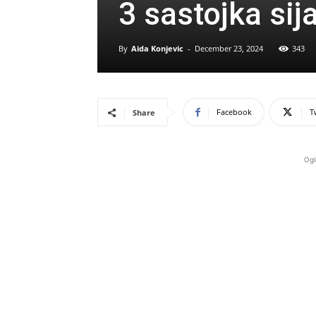
3 sastojka si
By
Aida Konjevic
-
December 23, 2024
343
Facebook
T
Share
Ogl