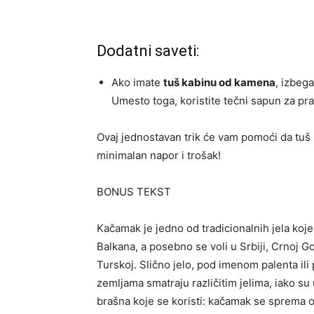
Dodatni saveti:
Ako imate
tuš kabinu od kamena
, izbega
Umesto toga, koristite tečni sapun za pr
Ovaj jednostavan trik će vam pomoći da tuš 
minimalan napor i trošak!
BONUS TEKST
Kačamak je jedno od tradicionalnih jela ko
Balkana, a posebno se voli u Srbiji, Crnoj Go
Turskoj. Slično jelo, pod imenom palenta ili
zemljama smatraju različitim jelima, iako su 
brašna koje se koristi: kačamak se sprema 