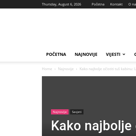
Thursday, August 6, 2026
Početna
Kontakt
O n
Vas
glas
POČETNA
NAJNOVIJE
VIJESTI
Home
Najnovije
Kako najbolje očistiti tuš kabinu:
Najnovije
Savjeti
Kako najbolje 