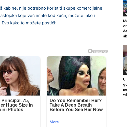
tuš kabine, nije potrebno koristiti skupe komercijalne
N
astojaka koje već imate kod kuće, možete lako i
Mo
. Evo kako to možete postići:
or
de
ak
N
U 
go
ne
vr