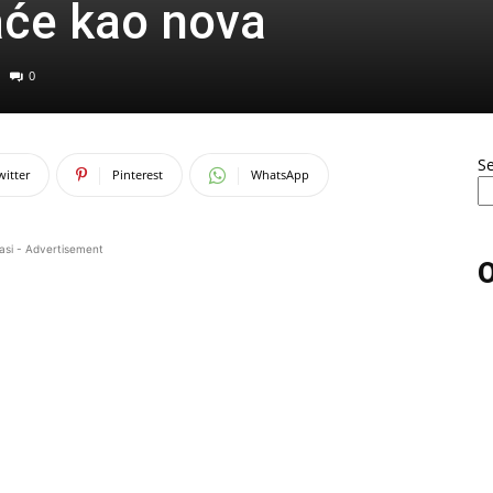
jaće kao nova
0
S
witter
Pinterest
WhatsApp
asi - Advertisement
O