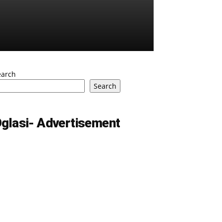
earch
Search
glasi- Advertisement