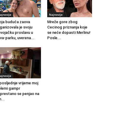
ajnovije
Najnovije
ja buduća zaova
Mreže gore zbog
ganizovala je svoju
Cecinog priznanja koje
vojačku proslavu u
se neće dopasti Merlinu!
va-parku, uverena...
Posle...
ajnovije
posljednje vrijeme moj
lemi gampr
prestano se penjao na
h...