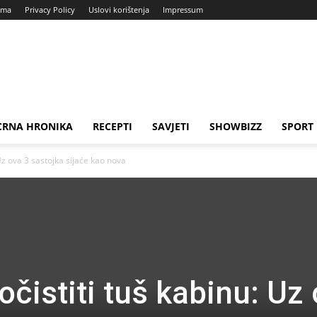
ama
Privacy Policy
Uslovi korištenja
Impressum
CRNA HRONIKA
RECEPTI
SAVJETI
SHOWBIZZ
SPORT
 Uz ova 3 sastojka sijaće kao nova
očistiti tuš kabinu: Uz