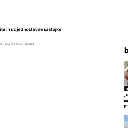
ite ih uz jednostavne sastojke
se nastavlja nakon oglasa
I
N
„P
na
po