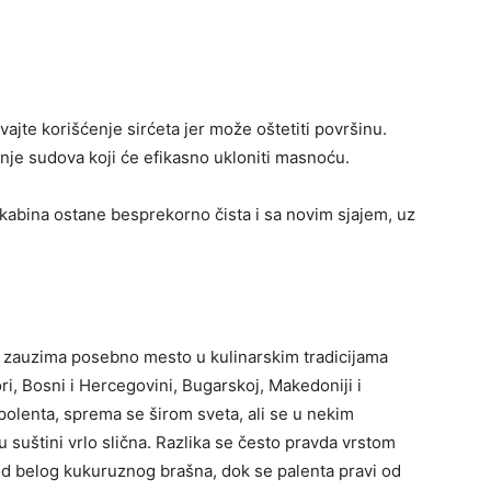
vajte korišćenje sirćeta jer može oštetiti površinu.
anje sudova koji će efikasno ukloniti masnoću.
kabina ostane besprekorno čista i sa novim sjajem, uz
je zauzima posebno mesto u kulinarskim tradicijama
ri, Bosni i Hercegovini, Bugarskoj, Makedoniji i
 polenta, sprema se širom sveta, ali se u nekim
u suštini vrlo slična. Razlika se često pravda vrstom
od belog kukuruznog brašna, dok se palenta pravi od