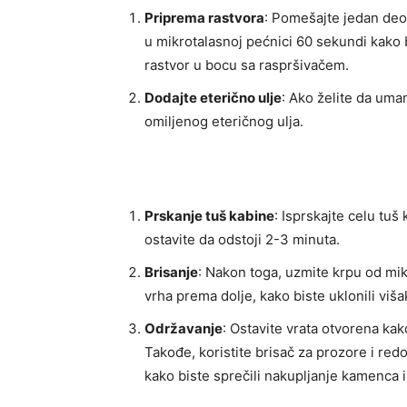
Priprema rastvora
: Pomešajte jedan deo 
u mikrotalasnoj pećnici 60 sekundi kako b
rastvor u bocu sa raspršivačem.
Dodajte eterično ulje
: Ako želite da uman
omiljenog eteričnog ulja.
Prskanje tuš kabine
: Isprskajte celu tuš
ostavite da odstoji 2-3 minuta.
Brisanje
: Nakon toga, uzmite krpu od mik
vrha prema dolje, kako biste uklonili viša
Održavanje
: Ostavite vrata otvorena kak
Takođe, koristite brisač za prozore i red
kako biste sprečili nakupljanje kamenca 