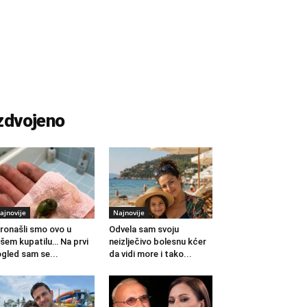
zdvojeno
ajnovije
Najnovije
ronašli smo ovo u
Odvela sam svoju
šem kupatilu… Na prvi
neizlječivo bolesnu kćer
gled sam se...
da vidi more i tako...