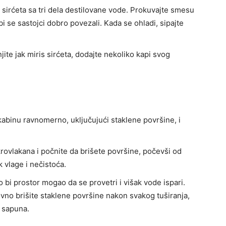
sirćeta sa tri dela destilovane vode. Prokuvajte smesu
i se sastojci dobro povezali. Kada se ohladi, sipajte
jite jak miris sirćeta, dodajte nekoliko kapi svog
 kabinu ravnomerno, uključujući staklene površine, i
rovlakana i počnite da brišete površine, počevši od
k vlage i nečistoća.
o bi prostor mogao da se provetri i višak vode ispari.
ovno brišite staklene površine nakon svakog tuširanja,
i sapuna.