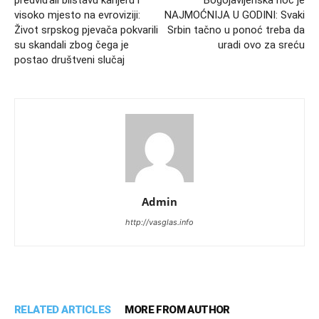
predviđali blistavu karijeru i
Bogojavljenska noć je
visoko mjesto na evroviziji:
NAJMOĆNIJA U GODINI: Svaki
Život srpskog pjevača pokvarili
Srbin tačno u ponoć treba da
su skandali zbog čega je
uradi ovo za sreću
postao društveni slučaj
Admin
http://vasglas.info
RELATED ARTICLES
MORE FROM AUTHOR