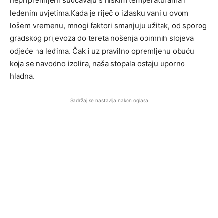
nepripremljeni suočavaju s niskim temperaturama i
ledenim uvjetima.Kada je riječ o izlasku vani u ovom
lošem vremenu, mnogi faktori smanjuju užitak, od sporog
gradskog prijevoza do tereta nošenja obimnih slojeva
odjeće na leđima. Čak i uz pravilno opremljenu obuću
koja se navodno izolira, naša stopala ostaju uporno
hladna.
Sadržaj se nastavlja nakon oglasa