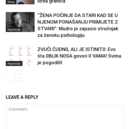
lična granica
Novo
“ŽENA POČINJE DA STARI KAD SE U
NJENOM PONAŠANJU PRIMIJETE 2
STVARI”: Mudro je zapazio stručnjak
Najnovije
za žensku psihologiju
ZVUČI ČUDN0, ALI JE ISTINIT0: Evo
šta 0BLIK N0SA govori 0 VAMA! Svima
je pogodil0
Najnovije
LEAVE A REPLY