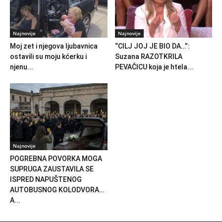
Najnovije
Najnovije
Moj zet i njegova ljubavnica
“CILJ JOJ JE BIO DA…”:
ostavili su moju kćerku i
Suzana RAZOTKRILA
njenu...
PEVAČICU koja je htela...
Najnovije
POGREBNA POVORKA MOGA
SUPRUGA ZAUSTAVILA SE
ISPRED NAPUŠTENOG
AUTOBUSNOG KOLODVORA…
A...