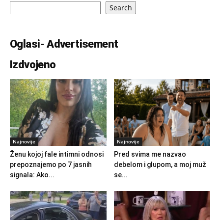
Search
Oglasi- Advertisement
Izdvojeno
Najnovije
Najnovije
Ženu kojoj fale intimni odnosi
Pred svima me nazvao
prepoznajemo po 7 jasnih
debelom i glupom, a moj muž
signala: Ako...
se...