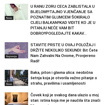
U RANU ZORU CECA ZABLISTALA U
BIJELOM!!!TAJNO VJENČANJE SA
POZNATIM GLUMCEM ŠOKIRALO
Novo
CIJELI BALKAN!!KAD VIDITE KO JE U
PITANJU NEĆE VAM BIT
DOBRO!!POGLEDAJTE KAKAV...
STAVITE PRSTE U OVAJ POLOŽAJ I
DRŽITE NEKOLIKO SEKUNDI: Bit Ćete
Nam Zahvalni Na Ovome, Provjereno
Najnovije
Radi!
Baka, piton i glavna ulica: neobična
šetnja koja je otvorila važno pitanje o
strahu, pravilima i usamljenosti
Novo
Čovek koji je svakog dana ulazio u moj
stan: istina koja me je naučila šta znači