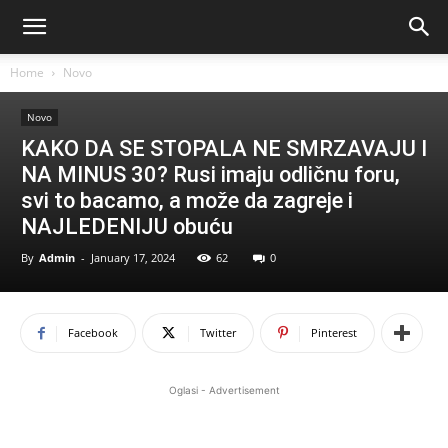
Home
Novo
Novo
KAKO DA SE STOPALA NE SMRZAVAJU I
NA MINUS 30? Rusi imaju odličnu foru,
svi to bacamo, a može da zagreje i
NAJLEDENIJU obuću
By
Admin
-
January 17, 2024
62
0
Facebook
Twitter
Pinterest
Oglasi - Advertisement