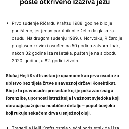
Prvo suđenje Ričardu Kraftsu 1988. godine bilo je
poništeno, jer jedan porotnik nije želio da glasa za
osudu. Na drugom suđenju 1989. u Norvolku, Ričard je
proglašen krivim i osuđen na 50 godina zatvora. Ipak,
nakon 32 godine iza rešetaka, pušten je na slobodu
2020. godine, u 82. godini života.
Slučaj Hejli Krafts ostao je upamćen kao prva osuda za
ubistvo bez tijela žrtve u saveznoj državi Konektikat.
Bio je to pravosudni presedan koji je pokazao snagu
forenzike, upornosti istražitelja i važnost svjedoka koji
obraćaju pažnju na neobične detalje – poput čovjeka
koji rukuje sekačem drva u snježnoj oluji.
Tragedija Hejli Krafts ostaje vječni podsjetnik da i iza