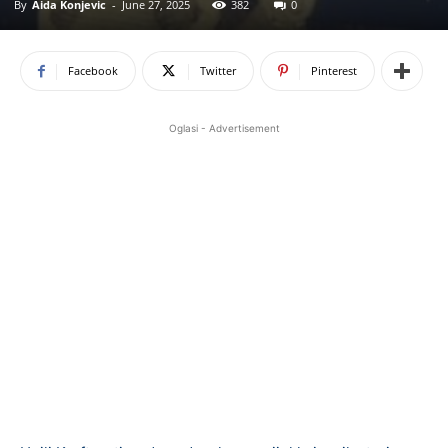
By
Aida Konjevic
-
June 27, 2025
382
0
Facebook
Twitter
Pinterest
Oglasi - Advertisement