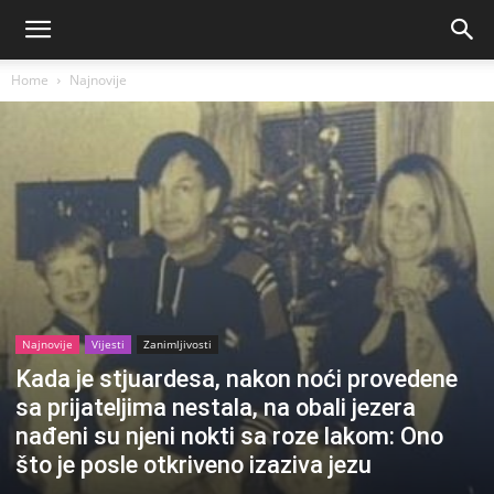
Home
Najnovije
Najnovije
Vijesti
Zanimljivosti
Kada je stjuardesa, nakon noći provedene
sa prijateljima nestala, na obali jezera
nađeni su njeni nokti sa roze lakom: Ono
što je posle otkriveno izaziva jezu