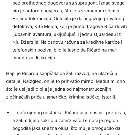
bez prethodnog dogovora sa suprugom. Iznad svega,
bio je notorno nevjeran, što je s vremenom slomilo
Hejlinu toleranciju. Odlučila je da angažuje privatnog
detektiva, Kita Mejoa, koji je pratio tragove Ričardovih
ljubavnih avantura, uključujući i jednu stjuardesu iz
Nju Džerzija. Na osnovu računa za kreditne kartice i
telefonskih poziva, bilo je jasno da Ričard ne mari
mnogo za diskreciju.
Hejli je Ričardu saopštila da želi razvod, ne ulazeći u
detalje. Naizgled, on je to prihvatio mirno. Međutim, ono
što je uslijedilo bila je jedna od najmonstruoznijih
zločinačkih priča u američkoj kriminalističkoj istoriji.
U noći njenog nestanka, Ričard ju je nasmrt pretukao,
a zatim tijelo sakrio u zamrzivač. Te noći je region
pogodila jaka snežna oluja, što mu je omogućilo da