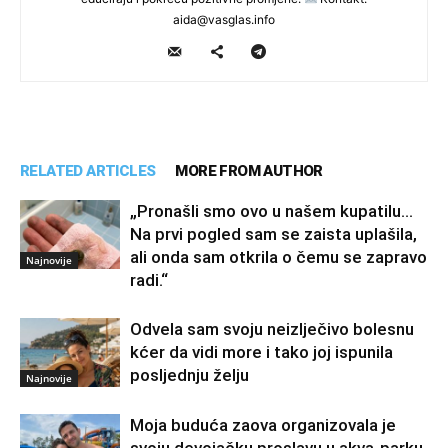
aida@vasglas.info
RELATED ARTICLES
MORE FROM AUTHOR
„Pronašli smo ovo u našem kupatilu…
Na prvi pogled sam se zaista uplašila,
ali onda sam otkrila o čemu se zapravo
Najnovije
radi.“
Odvela sam svoju neizlječivo bolesnu
kćer da vidi more i tako joj ispunila
posljednju želju
Najnovije
Moja buduća zaova organizovala je