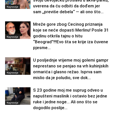
svoju devojačku proslavu u akva-parku,
uverena da ću odbiti da dođem jer
Najnovije
sam „previše debela“ — ali ono što...
Mreže gore zbog Cecinog priznanja
koje se neće dopasti Merlinu! Posle 31
godinu otkrila tajnu o hitu
Najnovije
“Beograd”!!!Evo šta se krije iza čuvene
pjesme...
U posljednje vrijeme moj golemi gampr
neprestano se penjao na vrh kuhinjskih
ormarića i glasno režao. Isprva sam
Najnovije
mislio da je poludio, sve dok...
S 23 godine moj me suprug odveo u
napušteni maslinik i ostavio bez jedne
ruke i jedne noge… Ali ono što se
Najnovije
dogodilo poslije...