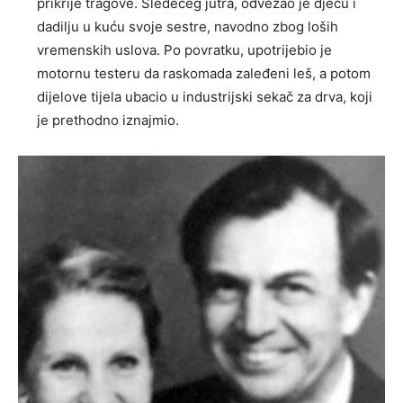
prikrije tragove. Sledećeg jutra, odvezao je djecu i
dadilju u kuću svoje sestre, navodno zbog loših
vremenskih uslova. Po povratku, upotrijebio je
motornu testeru da raskomada zaleđeni leš, a potom
dijelove tijela ubacio u industrijski sekač za drva, koji
je prethodno iznajmio.