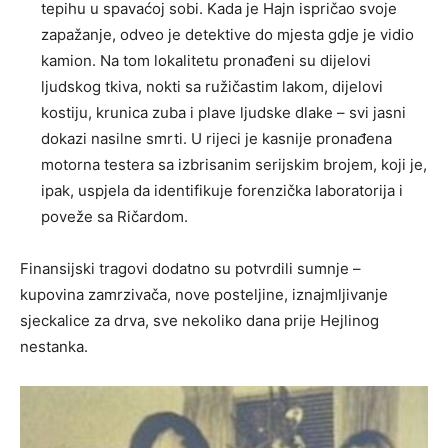
tepihu u spavaćoj sobi. Kada je Hajn ispričao svoje
zapažanje, odveo je detektive do mjesta gdje je vidio
kamion. Na tom lokalitetu pronađeni su dijelovi
ljudskog tkiva, nokti sa ružičastim lakom, dijelovi
kostiju, krunica zuba i plave ljudske dlake – svi jasni
dokazi nasilne smrti. U rijeci je kasnije pronađena
motorna testera sa izbrisanim serijskim brojem, koji je,
ipak, uspjela da identifikuje forenzička laboratorija i
poveže sa Ričardom.
Finansijski tragovi dodatno su potvrdili sumnje –
kupovina zamrzivača, nove posteljine, iznajmljivanje
sjeckalice za drva, sve nekoliko dana prije Hejlinog
nestanka.