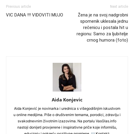
Previous article
Next article
VIC DANA !!! VIDOVITI MUJO
Žena je na svoj nadgrobni
spomenik uklesala jednu
rečenicu i postala hit u
regionu: Samo za ljubitelje
crnog humora (foto)
Aida Konjevic
Aida Konjević je novinarka i urednica s višegodišnjim iskustvom
u online medijima. Piše o društvenim temama, porodici, zdravlju i
svakodnevnim životnim izazovima. Na portalu VasGlas.info
nastoji donijeti provjerene i inspirativne priče koje informišu,
educiraju i pokreću pozitivne promjene.
Kontakt: