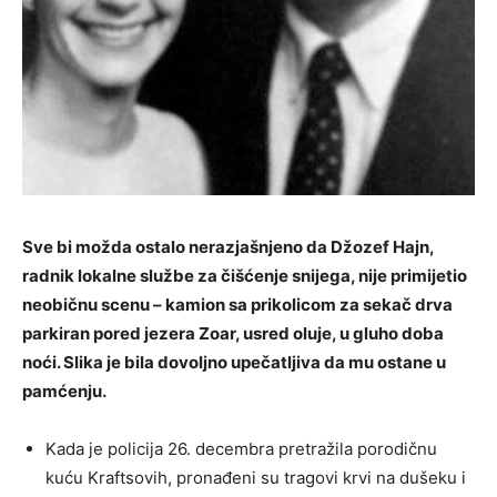
Sve bi možda ostalo nerazjašnjeno da Džozef Hajn,
radnik lokalne službe za čišćenje snijega, nije primijetio
neobičnu scenu – kamion sa prikolicom za sekač drva
parkiran pored jezera Zoar, usred oluje, u gluho doba
noći. Slika je bila dovoljno upečatljiva da mu ostane u
pamćenju.
Kada je policija 26. decembra pretražila porodičnu
kuću Kraftsovih, pronađeni su tragovi krvi na dušeku i