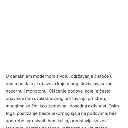
U današnjem modernom životu, održavanje čistoće u
domu postalo je obaveza koju mnogi doživljavaju kao
napornu i monotonu. Čišćenje podova, koje je često
obavezni deo svakodnevnog održavanja prostora,
mnogima se čini kao zahtevna i dosadna aktivnost. Osim
toga, postizanje besprijekornog sjaja na podovima, bez
upotrebe agresivnih hemikalija, predstavlja izazov.