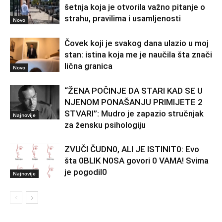
šetnja koja je otvorila važno pitanje o
strahu, pravilima i usamljenosti
Novo
Čovek koji je svakog dana ulazio u moj
stan: istina koja me je naučila šta znači
lična granica
Novo
“ŽENA POČINJE DA STARI KAD SE U
NJENOM PONAŠANJU PRIMIJETE 2
STVARI”: Mudro je zapazio stručnjak
Najnovije
za žensku psihologiju
ZVUČI ČUDN0, ALI JE ISTINIT0: Evo
šta 0BLIK N0SA govori 0 VAMA! Svima
je pogodil0
Najnovije