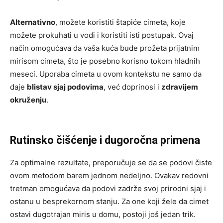
Alternativno
, možete koristiti štapiće cimeta, koje
možete prokuhati u vodi i koristiti isti postupak. Ovaj
način omogućava da vaša kuća bude prožeta prijatnim
mirisom cimeta, što je posebno korisno tokom hladnih
meseci. Uporaba cimeta u ovom kontekstu ne samo da
daje
blistav sjaj podovima
, već doprinosi i
zdravijem
okruženju
.
Rutinsko čišćenje i dugoročna primena
Za optimalne rezultate, preporučuje se da se podovi čiste
ovom metodom barem jednom nedeljno. Ovakav redovni
tretman omogućava da podovi zadrže svoj prirodni sjaj i
ostanu u besprekornom stanju. Za one koji žele da cimet
ostavi dugotrajan miris u domu, postoji još jedan trik.