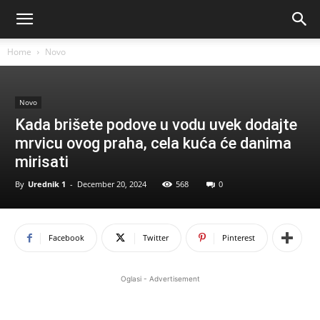
Home
Novo
Novo
Kada brišete podove u vodu uvek dodajte
mrvicu ovog praha, cela kuća će danima
mirisati
By
Urednik 1
-
December 20, 2024
568
0
Facebook
Twitter
Pinterest
Oglasi - Advertisement