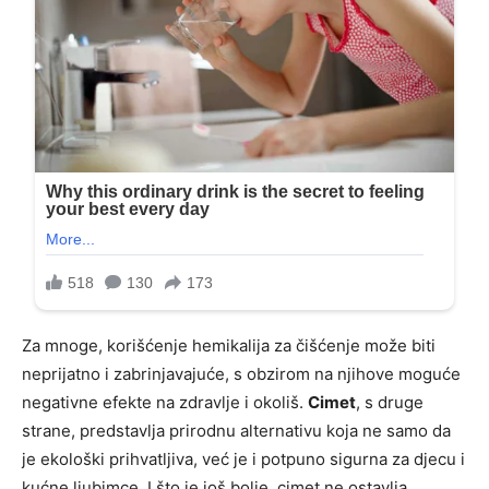
Za mnoge, korišćenje hemikalija za čišćenje može biti
neprijatno i zabrinjavajuće, s obzirom na njihove moguće
negativne efekte na zdravlje i okoliš.
Cimet
, s druge
strane, predstavlja prirodnu alternativu koja ne samo da
je ekološki prihvatljiva, već je i potpuno sigurna za djecu i
kućne ljubimce. I što je još bolje, cimet ne ostavlja