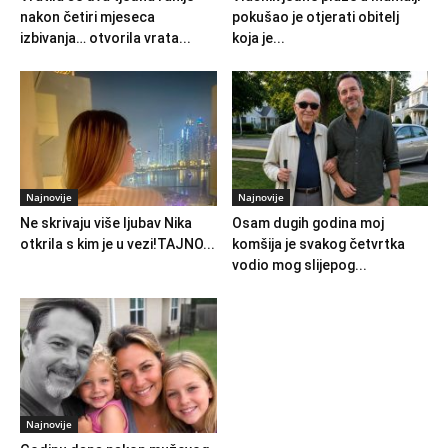
nakon četiri mjeseca
pokušao je otjerati obitelj
izbivanja… otvorila vrata...
koja je...
Najnovije
Najnovije
Ne skrivaju više ljubav Nika
Osam dugih godina moj
otkrila s kim je u vezi!TAJNO...
komšija je svakog četvrtka
vodio mog slijepog...
Najnovije