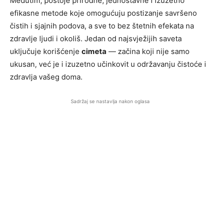
Međutim, postoje prirodne, jednostavne i izuzetno
efikasne metode koje omogućuju postizanje savršeno
čistih i sjajnih podova, a sve to bez štetnih efekata na
zdravlje ljudi i okoliš. Jedan od najsvježijih saveta
uključuje korišćenje
cimeta
— začina koji nije samo
ukusan, već je i izuzetno učinkovit u održavanju čistoće i
zdravlja vašeg doma.
Sadržaj se nastavlja nakon oglasa