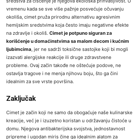
sredstva za čišćenje je njegova ekološka prihvatljivost. U
vremenu kada se sve više pažnje posvećuje očuvanju
okoliša, cimet pruža prirodnu alternativu agresivnim
hemijskim sredstvima koja često imaju negativne efekte
na zdravlje i okoliš.
Cimet je potpuno siguran za
korišćenje u domaćinstvima sa malom decom i kućnim
ljubimcima
, jer ne sadrži toksične sastojke koji bi mogli
izazvati alergijske reakcije ili druge zdravstvene
probleme. Ovaj začin takođe ne oštećuje podove, ne
ostavlja tragove i ne menja njihovu boju, što ga čini
idealnim za sve vrste površina.
Zaključak
Cimet je začin koji ne samo da obogaćuje naše kulinarske
kreacije, već je i izuzetno koristan u održavanju čistoće u
domu. Njegova antibakterijska svojstva, jednostavnost
pripreme i ugodan miris čine ga idealnim alatom za