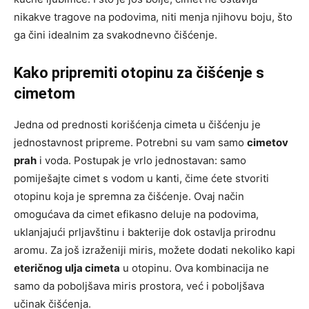
nikakve tragove na podovima, niti menja njihovu boju, što
ga čini idealnim za svakodnevno čišćenje.
Kako pripremiti otopinu za čišćenje s
cimetom
Jedna od prednosti korišćenja cimeta u čišćenju je
jednostavnost pripreme. Potrebni su vam samo
cimetov
prah
i voda. Postupak je vrlo jednostavan: samo
pomiješajte cimet s vodom u kanti, čime ćete stvoriti
otopinu koja je spremna za čišćenje. Ovaj način
omogućava da cimet efikasno deluje na podovima,
uklanjajući prljavštinu i bakterije dok ostavlja prirodnu
aromu. Za još izraženiji miris, možete dodati nekoliko kapi
eteričnog ulja cimeta
u otopinu. Ova kombinacija ne
samo da poboljšava miris prostora, već i poboljšava
učinak čišćenja.