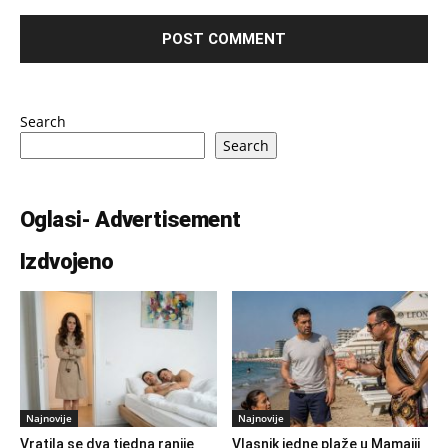
Search
Search
Oglasi- Advertisement
Izdvojeno
Najnovije
Najnovije
Vratila se dva tjedna ranije
Vlasnik jedne plaže u Mamaiji