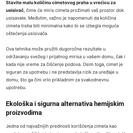
Stavite malu količinu cimetovog praha u vrećicu za
usisivač
, čime će miris cimeta prožimati vaš prostor dok
usisavate. Međutim, važno je napomenuti da količina
cimeta treba biti minimalna kako bi se izbegla moguća
oštećenja usisivača.
Ova tehnika može pružiti dugoročne rezultate u
održavanju svežeg i prijatnog mirisa u vašem domu, čak i
kada nije vreme za čišćenje podova. Osim toga, cimet je
siguran za upotrebu i ne predstavlja rizik za uređaje u
domu, što ga čini vrlo prikladnim za svakodnevnu
upotrebu.
Ekološka i sigurna alternativa hemijskim
proizvodima
Jedna od najvažnijih prednosti korišćenja cimeta kao