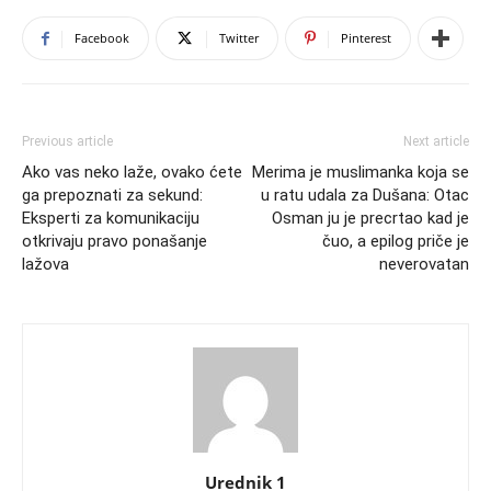
Facebook
Twitter
Pinterest
Previous article
Next article
Ako vas neko laže, ovako ćete
Merima je muslimanka koja se
ga prepoznati za sekund:
u ratu udala za Dušana: Otac
Eksperti za komunikaciju
Osman ju je precrtao kad je
otkrivaju pravo ponašanje
čuo, a epilog priče je
lažova
neverovatan
Urednik 1