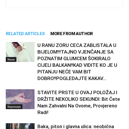
RELATED ARTICLES
MORE FROM AUTHOR
U RANU ZORU CECA ZABLISTALA U
BIJELOM!!!TAJNO VJENČANJE SA
POZNATIM GLUMCEM ŠOKIRALO
Novo
CIJELI BALKAN!!KAD VIDITE KO JE U
PITANJU NEĆE VAM BIT
DOBRO!!POGLEDAJTE KAKAV...
STAVITE PRSTE U OVAJ POLOŽAJ I
DRŽITE NEKOLIKO SEKUNDI: Bit Ćete
Nam Zahvalni Na Ovome, Provjereno
Najnovije
Radi!
Baka, piton i glavna ulica: neobična