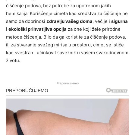
čišćenje podova, bez potrebe za upotrebom jakih
hemikalija. Korišćenje cimeta kao sredstva za čišćenje ne
samo da doprinosi
zdravlju vašeg doma
, već je i
sigurna
i
ekološki prihvatljiva opcija
za one koji žele prirodne
metode čišćenja. Bilo da ga koristite za čišćenje podova,
ili za stvaranje svežeg mirisa u prostoru, cimet se ističe
kao svestran i učinkovit saveznik u vašem svakodnevnom
životu.
Preporučujemo