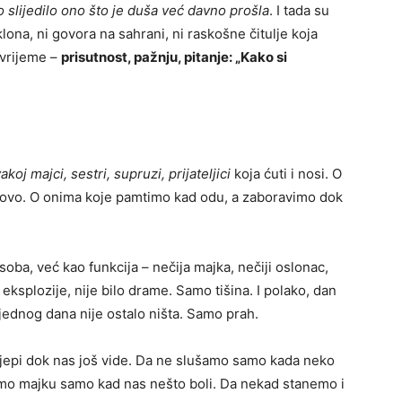
o slijedilo ono što je duša već davno prošla
. I tada su
lona, ni govora na sahrani, ni raskošne čitulje koja
 vrijeme –
prisutnost, pažnju, pitanje: „Kako si
akoj majci, sestri, supruzi, prijateljici
koja ćuti i nosi. O
otovo. O onima koje pamtimo kad odu, a zaboravimo dok
soba, već kao funkcija – nečija majka, nečiji oslonac,
o eksplozije, nije bilo drame. Samo tišina. I polako, dan
 jednog dana nije ostalo ništa. Samo prah.
jepi dok nas još vide. Da ne slušamo samo kada neko
mo majku samo kad nas nešto boli. Da nekad stanemo i