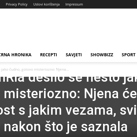
Privacy Policy
Uslovi korištenja
Impressum
CRNA HRONIKA
RECEPTI
SAVJETI
SHOWBIZZ
SPORT
 jako čudno, gotovo misteriozno: Njena...
mRla desilo se nešto ja
 misteriozno: Njena ć
ost s jakim vezama, s
e nakon što je saznala