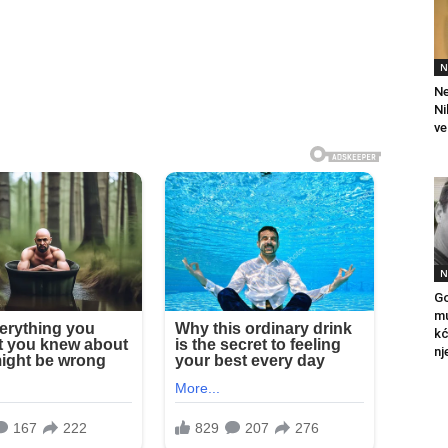
N
Ne
Ni
ve
N
Go
mu
kć
nj