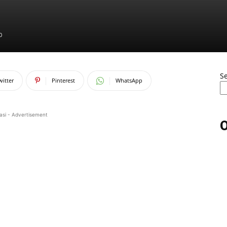
0
S
witter
Pinterest
WhatsApp
asi - Advertisement
O