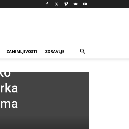
ZANIMLJIVOSTI
ZDRAVLJE
ko
erka
vima