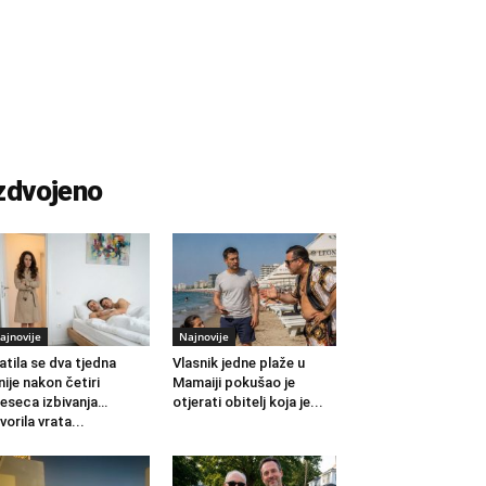
zdvojeno
ajnovije
Najnovije
atila se dva tjedna
Vlasnik jedne plaže u
nije nakon četiri
Mamaiji pokušao je
eseca izbivanja…
otjerati obitelj koja je...
vorila vrata...