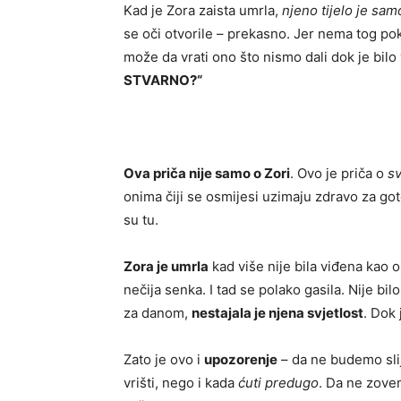
Kad je Zora zaista umrla,
njeno tijelo je sam
se oči otvorile – prekasno. Jer nema tog pok
može da vrati ono što nismo dali dok je bilo
STVARNO?“
Ova priča nije samo o Zori
. Ovo je priča o
sv
onima čiji se osmijesi uzimaju zdravo za g
su tu.
Zora je umrla
kad više nije bila viđena kao o
nečija senka. I tad se polako gasila. Nije bil
za danom,
nestajala je njena svjetlost
. Dok
Zato je ovo i
upozorenje
– da ne budemo sli
vrišti, nego i kada
ćuti predugo
. Da ne zove