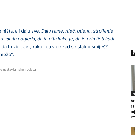
 ništa, ali daju sve.
Daju rame, riječ, utjehu, strpljenje
.
ko
zaista pogleda, da je pita kako je, da je primijeti kada
lo da to vidi. Jer, kako i da vide kad se stalno smiješ?
I
 može“.
se nastavlja nakon oglasa
N
Vr
ra
mj
ot