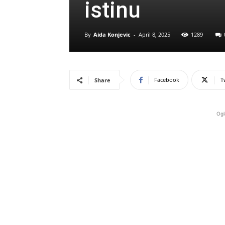
istinu
By
Aida Konjevic
-
April 8, 2025
1289
Facebook
T
Share
Ogl