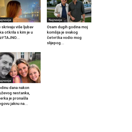
ajnovije
Najnovije
 skrivaju više ljubav
Osam dugih godina moj
ka otkrila s kim je u
komšija je svakog
zi!TAJNO...
četvrtka vodio mog
slijepog...
ajnovije
dinu dana nakon
ževog nestanka,
erka je pronašla
egovu jaknu na...