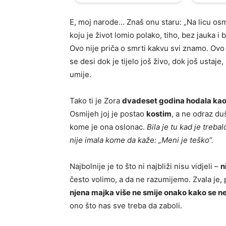
E, moj narode… Znaš onu staru: „Na licu osmi
koju je život lomio polako, tiho, bez jauka i
Ovo nije priča o smrti kakvu svi znamo. Ovo j
se desi dok je tijelo još živo, dok još ustaj
umije.
Tako ti je Zora
dvadeset godina hodala kao
Osmijeh joj je postao
kostim
, a ne odraz duš
kome je ona oslonac.
Bila je tu kad je trebal
nije imala kome da kaže: „Meni je teško“.
Najbolnije je to što ni najbliži nisu vidjeli –
n
često volimo, a da ne razumijemo. Zvala je, p
njena majka više ne smije onako kako se n
ono što nas sve treba da zaboli.