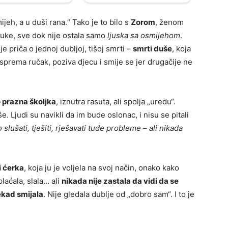
jeh, a u duši rana.“ Tako je to bilo s
Zorom
, ženom
 buke, sve dok nije ostala samo
ljuska sa osmijehom
.
e priča o jednoj dubljoj, tišoj smrti –
smrti duše
, koja
e, sprema ručak, poziva djecu i smije se jer drugačije ne
 prazna školjka
, iznutra rasuta, ali spolja „uredu“.
e. Ljudi su navikli da im bude oslonac, i nisu se pitali
o slušati, tješiti, rješavati tuđe probleme – ali nikada
i ćerka
, koja ju je voljela na svoj način, onako kako
laćala, slala… ali
nikada nije zastala da vidi da se
ekad smijala
. Nije gledala dublje od „dobro sam“. I to je