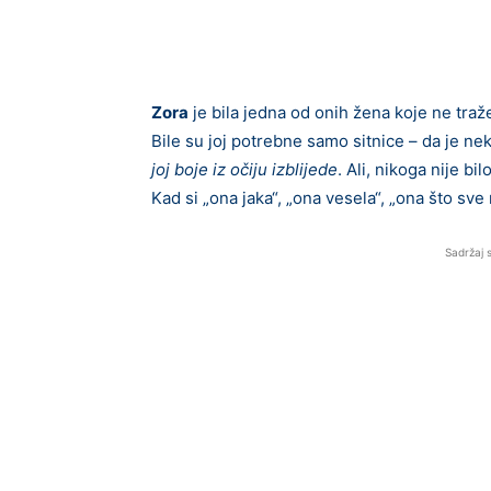
Zora
je bila jedna od onih žena koje ne traže
Bile su joj potrebne samo sitnice – da je ne
joj boje iz očiju izblijede
. Ali, nikoga nije bi
Kad si „ona jaka“, „ona vesela“, „ona što sve
Sadržaj 