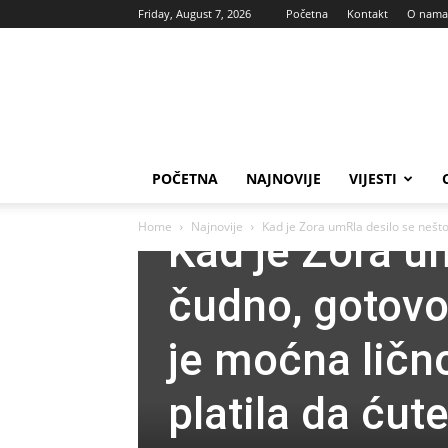
Friday, August 7, 2026
Početna
Kontakt
O nama
Vas
glas
POČETNA
NAJNOVIJE
VIJESTI
Najnovije
Zanimljivosti
Home
Najnovije
Kad je Zora umRla desilo se nešto
Kad je Zora u
čudno, gotovo
je moćna ličn
platila da ćut