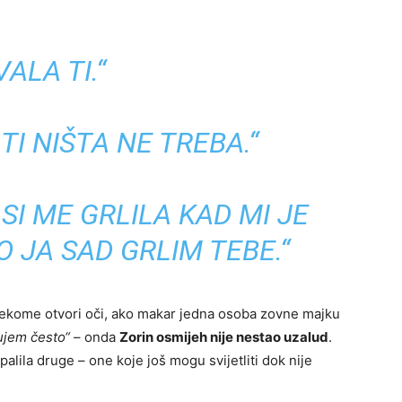
VALA TI.“
 TI NIŠTA NE TREBA.“
SI ME GRLILA KAD MI JE
O JA SAD GRLIM TEBE.“
nekome otvori oči, ako makar jedna osoba zovne majku
zujem često“
– onda
Zorin osmijeh nije nestao uzalud
.
palila druge – one koje još mogu svijetliti dok nije