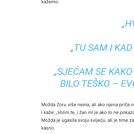
kažemo:
„H
„TU SAM I KAD
„SJEĆAM SE KAKO 
BILO TEŠKO – EV
Možda Zoru više nema, ali ako njena priča 
i kaže:
„Volim te, i žao mi je ako to ne poka
Možda je ugasila svoju svijeću, ali je time za
kasno.