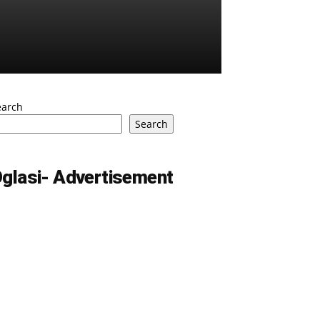
earch
Search
glasi- Advertisement