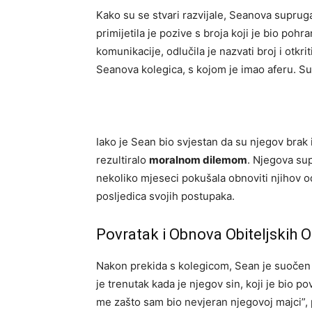
Kako su se stvari razvijale, Seanova supru
primijetila je pozive s broja koji je bio poh
komunikacije, odlučila je nazvati broj i otkrit
Seanova kolegica, s kojom je imao aferu. Sup
Iako je Sean bio svjestan da su njegov brak i
rezultiralo
moralnom dilemom
. Njegova sup
nekoliko mjeseci pokušala obnoviti njihov od
posljedica svojih postupaka.
Povratak i Obnova Obiteljskih 
Nakon prekida s kolegicom, Sean je suočen 
je trenutak kada je njegov sin, koji je bio p
me zašto sam bio nevjeran njegovoj majci”, 