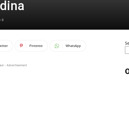
odina
0
S
witter
Pinterest
WhatsApp
asi - Advertisement
O