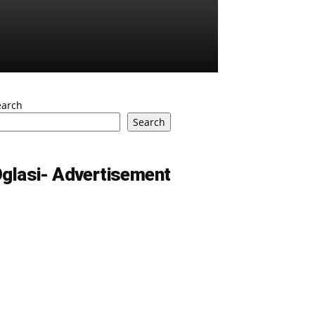
earch
Search
glasi- Advertisement