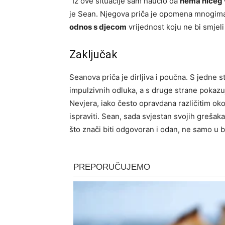
“Iz ove situacije sam naučio da
nema ničeg
je Sean. Njegova priča je opomena mnogima 
odnos s djecom
vrijednost koju ne bi smjeli
Zaključak
Seanova priča je dirljiva i poučna. S jedne 
impulzivnih odluka, a s druge strane pokazuj
Nevjera, iako često opravdana različitim ok
ispraviti. Sean, sada svjestan svojih grešaka
što znači biti odgovoran i odan, ne samo u br