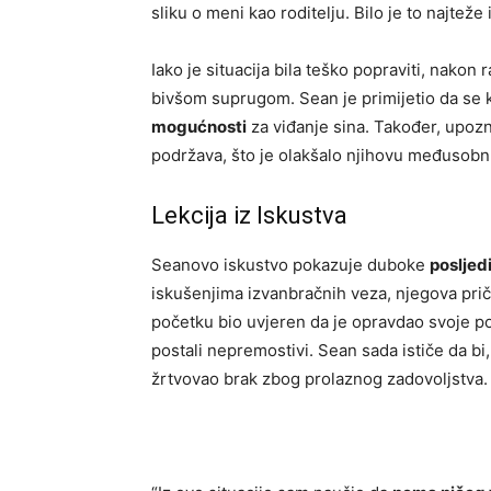
sliku o meni kao roditelju. Bilo je to najtež
Iako je situacija bila teško popraviti, nakon
bivšom suprugom. Sean je primijetio da se 
mogućnosti
za viđanje sina. Također, upoz
podržava, što je olakšalo njihovu međusobnu
Lekcija iz Iskustva
Seanovo iskustvo pokazuje duboke
posljed
iskušenjima izvanbračnih veza, njegova pri
početku bio uvjeren da je opravdao svoje p
postali nepremostivi. Sean sada ističe da bi,
žrtvovao brak zbog prolaznog zadovoljstva.