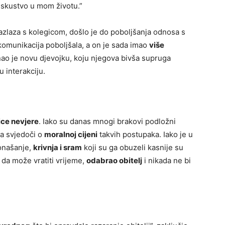
e iskustvo u mom životu.”
 razlaza s kolegicom, došlo je do poboljšanja odnosa s
komunikacija poboljšala, a on je sada imao
više
nao je novu djevojku, koju njegova bivša supruga
 interakciju.
ice nevjere
. Iako su danas mnogi brakovi podložni
ča svjedoči o
moralnoj cijeni
takvih postupaka. Iako je u
onašanje,
krivnja i sram
koji su ga obuzeli kasnije su
 da može vratiti vrijeme,
odabrao obitelj
i nikada ne bi