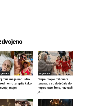
zdvojeno
ajnovije
Najnovije
j muž me je napustio
Slepe trojke milionera
red hemoterapije kako
iznenada su dotrčale do
 svojoj majci...
nepoznate žene, nazvavši
je...