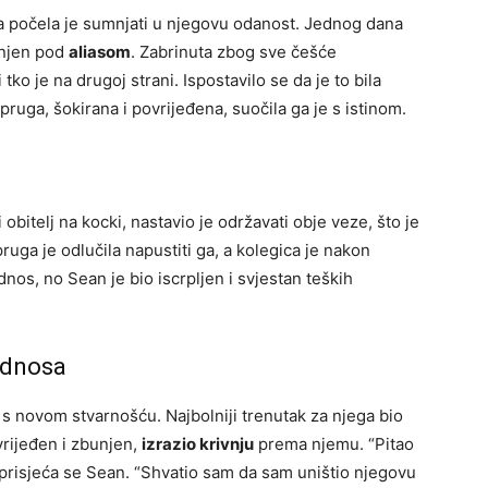
ga počela je sumnjati u njegovu odanost. Jednog dana
ranjen pod
aliasom
. Zabrinuta zbog sve češće
i tko je na drugoj strani. Ispostavilo se da je to bila
ruga, šokirana i povrijeđena, suočila ga je s istinom.
 obitelj na kocki, nastavio je održavati obje veze, što je
ruga je odlučila napustiti ga, a kolegica je nakon
nos, no Sean je bio iscrpljen i svjestan teških
Odnosa
s novom stvarnošću. Najbolniji trenutak za njega bio
ovrijeđen i zbunjen,
izrazio krivnju
prema njemu. “Pitao
prisjeća se Sean. “Shvatio sam da sam uništio njegovu