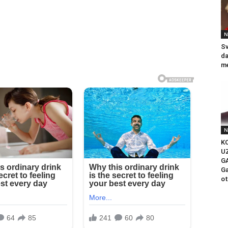
N
Sv
da
me
N
KO
U
G
Ga
ot