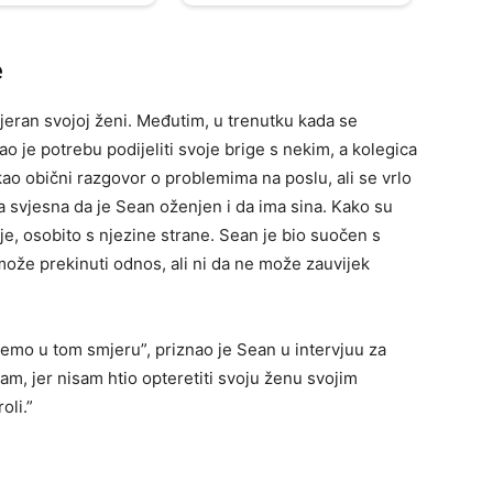
e
jeran svojoj ženi. Međutim, u trenutku kada se
 je potrebu podijeliti svoje brige s nekim, a kolegica
 kao obični razgovor o problemima na poslu, ali se vrlo
la svjesna da je Sean oženjen i da ima sina. Kako su
ije, osobito s njezine strane. Sean je bio suočen s
može prekinuti odnos, ali ni da ne može zauvijek
emo u tom smjeru”, priznao je Sean u intervjuu za
šam, jer nisam htio opteretiti svoju ženu svojim
oli.”