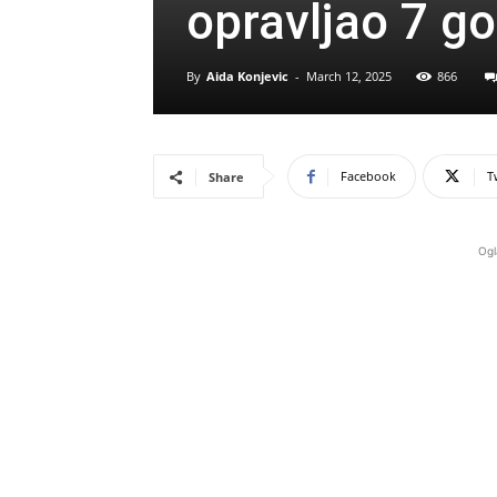
opravljao 7 g
By
Aida Konjevic
-
March 12, 2025
866
Facebook
T
Share
Ogl