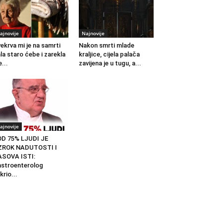
ajnovije
Najnovije
ekrva mi je na samrti
Nakon smrti mlade
la staro ćebe i zarekla
kraljice, cijela palača
...
zavijena je u tugu, a...
ajnovije
D 75% LJUDI JE
ZROK NADUTOSTI I
ASOVA ISTI:
stroenterolog
krio...