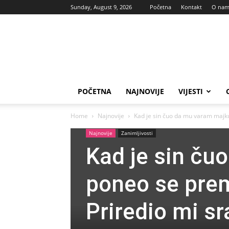
Sunday, August 9, 2026
Početna
Kontakt
O na
Vas
glas
POČETNA
NAJNOVIJE
VIJESTI
Home
Najnovije
Kad je sin čuo da mu varam majk
Najnovije
Zanimljivosti
Kad je sin ču
poneo se pre
Priredio mi s