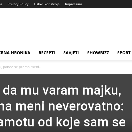
ma
Privacy Policy
Uslovi korištenja
Impressum
CRNA HRONIKA
RECEPTI
SAVJETI
SHOWBIZZ
SPORT
u, poneo se prema meni...
o da mu varam majku,
ma meni neverovatno:
ramotu od koje sam se