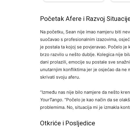
Početak Afere i Razvoj Situacij
Na početku, Sean nije imao namjeru biti nev
suočavao s profesionalnim izazovima, osjećao
je postala ta kojoj se povjeravao. Počelo je
brzo razvilo u nešto dublje. Kolegica nije bi
dani prolazili, emocije su postale sve snažn
unutarnjim konfliktima jer je osjećao da ne 
skrivati svoju aferu.
“Između nas nije bilo namjere da nešto kren
YourTango
. “Počelo je kao način da se olak
problemima. No, situacija mi je izmakla kontr
Otkriće i Posljedice