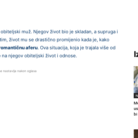
obiteljski muž. Njegov život bio je skladan, a supruga i
utim, život mu se drastično promijenio kada je, kako
romantičnu aferu
. Ova situacija, koja je trajala više od
I
e
na njegov obiteljski život i odnose.
se nastavlja nakon oglasa
N
Mo
us
bi