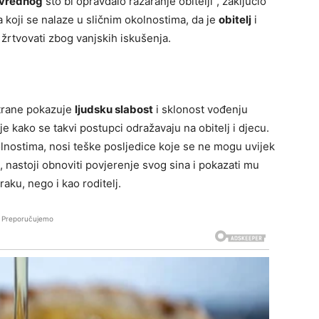
 vrednog
što bi opravdalo razaranje obitelji”, zaključio
koji se nalaze u sličnim okolnostima, da je
obitelj
i
 žrtvovati zbog vanjskih iskušenja.
strane pokazuje
ljudsku slabost
i sklonost vođenju
e kako se takvi postupci odražavaju na obitelj i djecu.
olnostima, nosi teške posljedice koje se ne mogu uvijek
, nastoji obnoviti povjerenje svog sina i pokazati mu
aku, nego i kao roditelj.
Preporučujemo