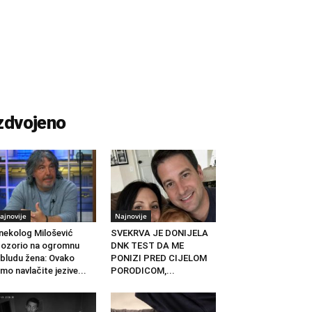
zdvojeno
ajnovije
Najnovije
nekolog Milošević
SVEKRVA JE DONIJELA
ozorio na ogromnu
DNK TEST DA ME
bludu žena: Ovako
PONIZI PRED CIJELOM
mo navlačite jezive...
PORODICOM,...