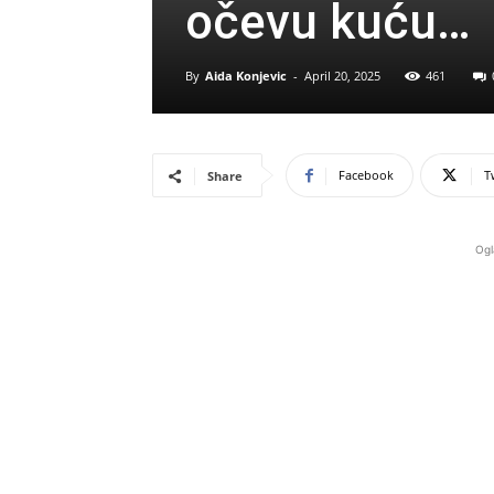
očevu kuću…
By
Aida Konjevic
-
April 20, 2025
461
Facebook
T
Share
Ogl