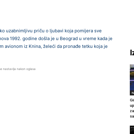
 uzabnimljivu priču o ljubavi koja pomijera sve
ova 1992. godine došla je u Beograd u vreme kada je
im avionom iz Knina, želeći da pronađe tetku koja je
I
se nastavlja nakon oglasa
N
Gi
up
za
sa