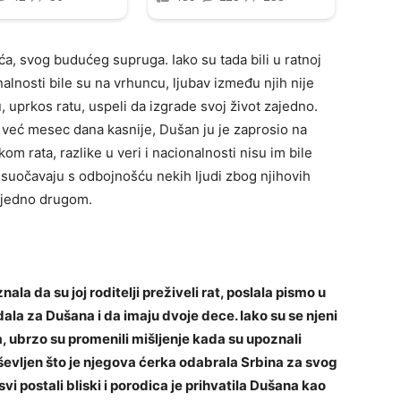
a, svog budućeg supruga. Iako su tada bili u ratnoj
onalnosti bile su na vrhuncu, ljubav između njih nije
 uprkos ratu, uspeli da izgrade svoj život zajedno.
 već mesec dana kasnije, Dušan ju je zaprosio na
om rata, razlike u veri i nacionalnosti nisu im bile
 suočavaju s odbojnošću nekih ljudi zbog njihovih
ni jedno drugom.
la da su joj roditelji preživeli rat, poslala pismo u
ala za Dušana i da imaju dvoje dece. Iako su se njeni
ra, ubrzo su promenili mišljenje kada su upoznali
ševljen što je njegova ćerka odabrala Srbina za svog
vi postali bliski i porodica je prihvatila Dušana kao