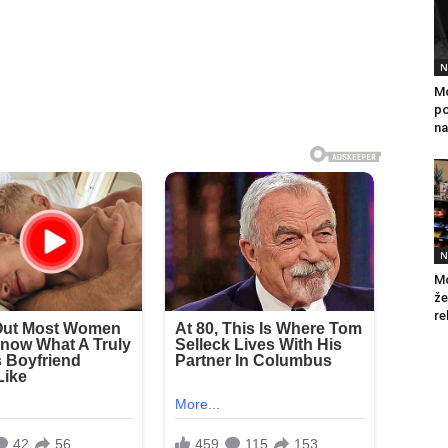
N
Mo
po
na
N
Mo
že
re