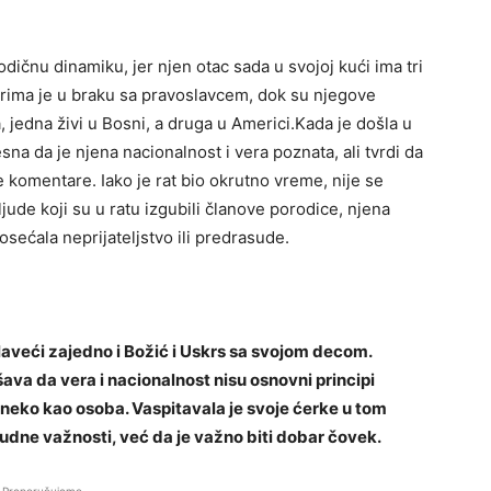
dičnu dinamiku, jer njen otac sada u svojoj kući ima tri
erima je u braku sa pravoslavcem, dok su njegove
jedna živi u Bosni, a druga u Americi.Kada je došla u
na da je njena nacionalnost i vera poznata, ali tvrdi da
ne komentare. Iako je rat bio okrutno vreme, nije se
ljude koji su u ratu izgubili članove porodice, njena
 osećala neprijateljstvo ili predrasude.
laveći zajedno i Božić i Uskrs sa svojom decom.
ava da vera i nacionalnost nisu osnovni principi
e neko kao osoba. Vaspitavala je svoje ćerke u tom
sudne važnosti, već da je važno biti dobar čovek.