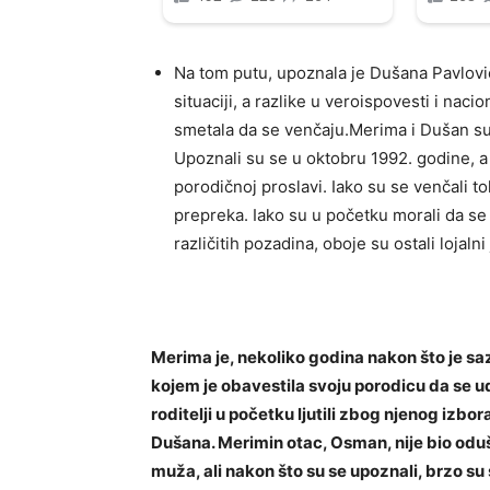
Na tom putu, upoznala je Dušana Pavlović
situaciji, a razlike u veroispovesti i naci
smetala da se venčaju.Merima i Dušan su,
Upoznali su se u oktobru 1992. godine, a
porodičnoj proslavi. Iako su se venčali tok
prepreka. Iako su u početku morali da se
različitih pozadina, oboje su ostali lojal
Merima je, nekoliko godina nakon što je sazna
kojem je obavestila svoju porodicu da se ud
roditelji u početku ljutili zbog njenog izbo
Dušana. Merimin otac, Osman, nije bio odu
muža, ali nakon što su se upoznali, brzo su s