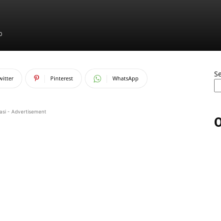
0
S
witter
Pinterest
WhatsApp
asi - Advertisement
O