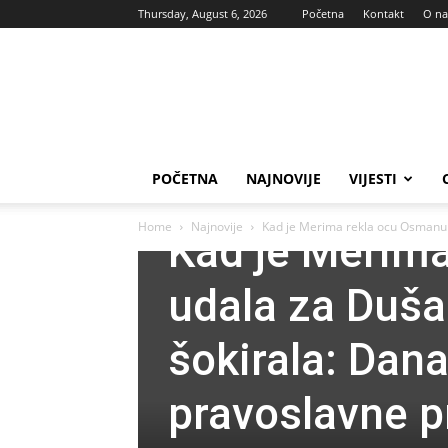
Thursday, August 6, 2026
Početna
Kontakt
O n
Vas
glas
POČETNA
NAJNOVIJE
VIJESTI
Najnovije
Zanimljivosti
Home
Najnovije
Kad je Merima rekla ocu Osmanu 
Kad je Merima
udala za Dušan
šokirala: Dana
pravoslavne p