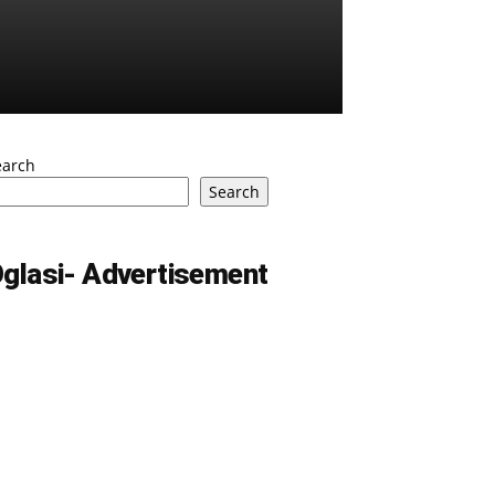
earch
Search
glasi- Advertisement