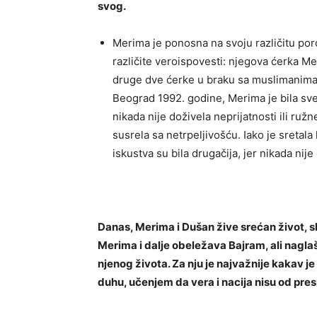
svog.
Merima je ponosna na svoju različitu poro
različite veroispovesti: njegova ćerka M
druge dve ćerke u braku sa muslimanima, 
Beograd 1992. godine, Merima je bila sves
nikada nije doživela neprijatnosti ili ruž
susrela sa netrpeljivošću. Iako je sretala 
iskustva su bila drugačija, jer nikada nije
Danas, Merima i Dušan žive srećan život, s
Merima i dalje obeležava Bajram, ali naglaš
njenog života. Za nju je najvažnije kakav j
duhu, učenjem da vera i nacija nisu od pre