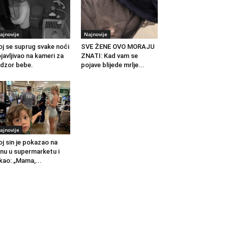
ajnovije
Najnovije
j se suprug svake noći
SVE ŽENE OVO MORAJU
javljivao na kameri za
ZNATI: Kad vam se
dzor bebe.
pojave blijede mrlje...
ajnovije
j sin je pokazao na
nu u supermarketu i
kao: „Mama,...