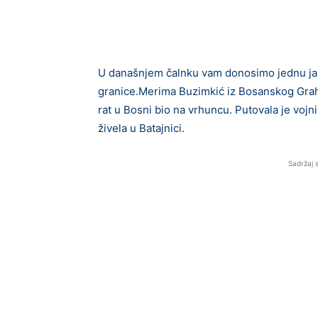
U današnjem čalnku vam donosimo jednu jako
granice.Merima Buzimkić iz Bosanskog Grah
rat u Bosni bio na vrhuncu. Putovala je vojn
živela u Batajnici.
Sadržaj 