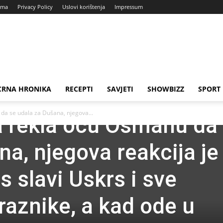
ama
Privacy Policy
Uslovi korištenja
Impressum
CRNA HRONIKA
RECEPTI
SAVJETI
SHOWBIZZ
SPORT
da se udala za Dušana, njegova...
 rekla ocu Osmanu da
a, njegova reakcija je
s slavi Uskrs i sve
raznike, a kad ode u