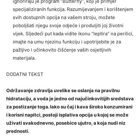
ignoriraju je program “Butterfly”, koji je primjer
specijaliziranih funkcija. Razumijevanjem i korištenjem
svih dostupnih opcija na vašem stroju, možete
poboljšati njegu svoje odjeće i produljiti joj životni
vijek. Sljedeći put kada vidite ikonu “leptira” na perilici,
imajte na umu njezinu funkciju i upotrijebite je za
pažljivo i učinkovito čišćenje vaših osjetljivih
materijala.
DODATNI TEKST
Održavanje zdravlja uvelike se oslanja na pravilnu
hidrataciju, a voda je jedno od najučinkovitijih sredstava
za postizanje toga. Iako su čaj i kava široko konzumirani
i korisni napitci, postoji isplativa opcija u kojoj se može
uživati ​​svakodnevno, posebice ujutro, a koja nudi niz
prednosti.