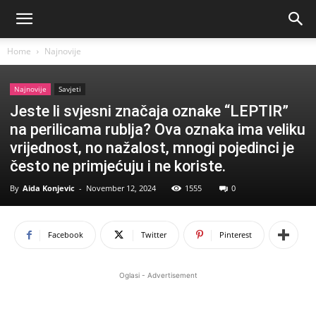
Home
Najnovije
Najnovije
Savjeti
Jeste li svjesni značaja oznake “LEPTIR”
na perilicama rublja? Ova oznaka ima veliku
vrijednost, no nažalost, mnogi pojedinci je
često ne primjećuju i ne koriste.
By
Aida Konjevic
-
November 12, 2024
1555
0
Facebook
Twitter
Pinterest
Oglasi - Advertisement