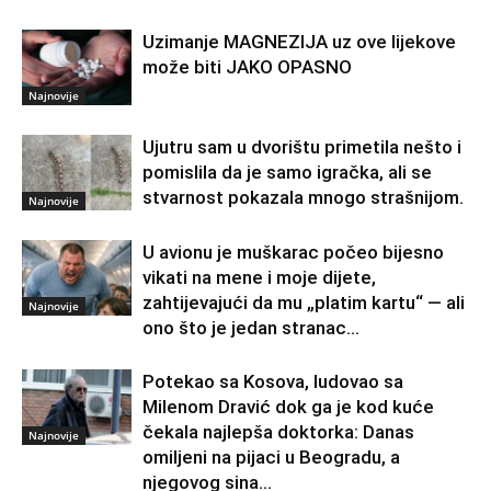
Uzimanje MAGNEZIJA uz ove lijekove
može biti JAKO OPASNO
Najnovije
Ujutru sam u dvorištu primetila nešto i
pomislila da je samo igračka, ali se
stvarnost pokazala mnogo strašnijom.
Najnovije
U avionu je muškarac počeo bijesno
vikati na mene i moje dijete,
zahtijevajući da mu „platim kartu“ — ali
Najnovije
ono što je jedan stranac...
Potekao sa Kosova, ludovao sa
Milenom Dravić dok ga je kod kuće
čekala najlepša doktorka: Danas
Najnovije
omiljeni na pijaci u Beogradu, a
njegovog sina...