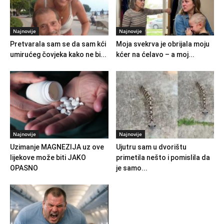
Najnovije
Najnovije
Pretvarala sam se da sam kći
Moja svekrva je obrijala moju
umirućeg čovjeka kako ne bi...
kćer na ćelavo – a moj...
Najnovije
Najnovije
Uzimanje MAGNEZIJA uz ove
Ujutru sam u dvorištu
lijekove može biti JAKO
primetila nešto i pomislila da
OPASNO
je samo...