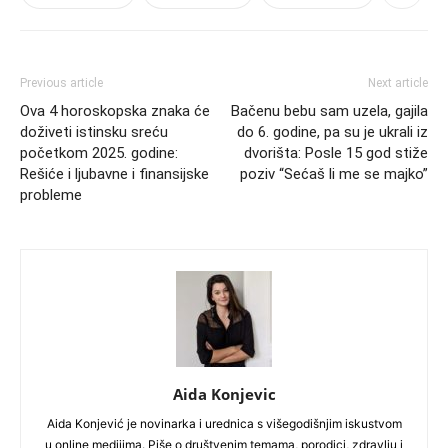
Previous article
Next article
Ova 4 horoskopska znaka će
Bačenu bebu sam uzela, gajila
doživeti istinsku sreću
do 6. godine, pa su je ukrali iz
početkom 2025. godine:
dvorišta: Posle 15 god stiže
Rešiće i ljubavne i finansijske
poziv “Sećaš li me se majko”
probleme
Aida Konjevic
Aida Konjević je novinarka i urednica s višegodišnjim iskustvom
u online medijima. Piše o društvenim temama, porodici, zdravlju i