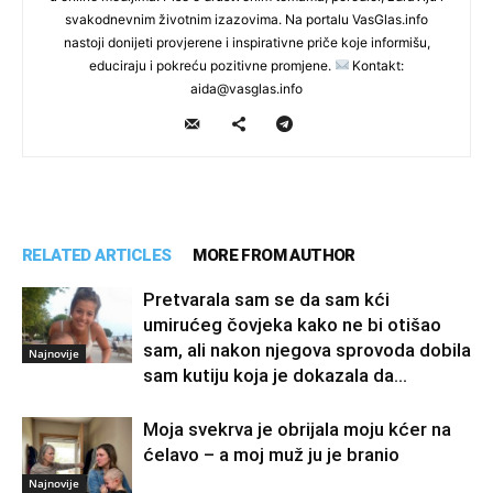
svakodnevnim životnim izazovima. Na portalu VasGlas.info
nastoji donijeti provjerene i inspirativne priče koje informišu,
educiraju i pokreću pozitivne promjene.
Kontakt:
aida@vasglas.info
RELATED ARTICLES
MORE FROM AUTHOR
Pretvarala sam se da sam kći
umirućeg čovjeka kako ne bi otišao
sam, ali nakon njegova sprovoda dobila
Najnovije
sam kutiju koja je dokazala da...
Moja svekrva je obrijala moju kćer na
ćelavo – a moj muž ju je branio
Najnovije