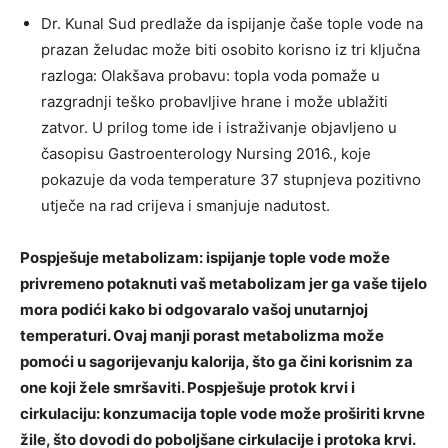
Dr. Kunal Sud predlaže da ispijanje čaše tople vode na
prazan želudac može biti osobito korisno iz tri ključna
razloga: Olakšava probavu: topla voda pomaže u
razgradnji teško probavljive hrane i može ublažiti
zatvor. U prilog tome ide i istraživanje objavljeno u
časopisu Gastroenterology Nursing 2016., koje
pokazuje da voda temperature 37 stupnjeva pozitivno
utječe na rad crijeva i smanjuje nadutost.
Pospješuje metabolizam: ispijanje tople vode može
privremeno potaknuti vaš metabolizam jer ga vaše tijelo
mora podići kako bi odgovaralo vašoj unutarnjoj
temperaturi. Ovaj manji porast metabolizma može
pomoći u sagorijevanju kalorija, što ga čini korisnim za
one koji žele smršaviti. Pospješuje protok krvi i
cirkulaciju: konzumacija tople vode može proširiti krvne
žile, što dovodi do poboljšane cirkulacije i protoka krvi.