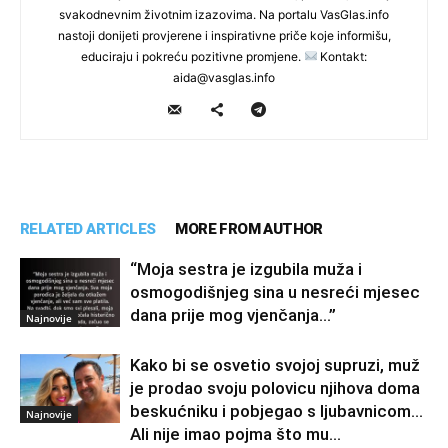
svakodnevnim životnim izazovima. Na portalu VasGlas.info
nastoji donijeti provjerene i inspirativne priče koje informišu,
educiraju i pokreću pozitivne promjene.
Kontakt:
aida@vasglas.info
RELATED ARTICLES
MORE FROM AUTHOR
“Moja sestra je izgubila muža i
osmogodišnjeg sina u nesreći mjesec
dana prije mog vjenčanja…”
Najnovije
Kako bi se osvetio svojoj supruzi, muž
je prodao svoju polovicu njihova doma
beskućniku i pobjegao s ljubavnicom…
Najnovije
Ali nije imao pojma što mu...