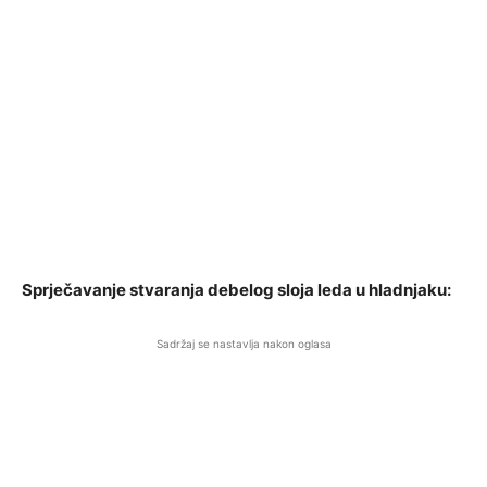
Sprječavanje stvaranja debelog sloja leda u hladnjaku:
Sadržaj se nastavlja nakon oglasa