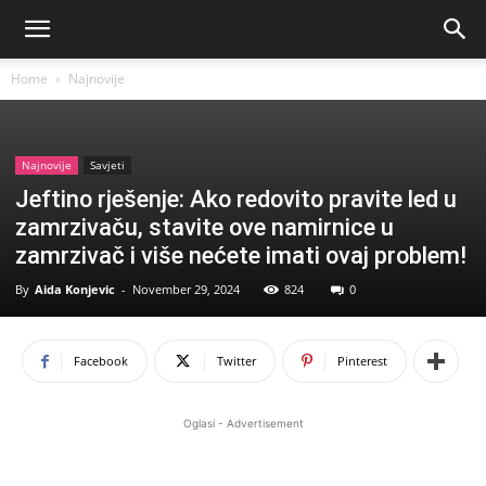
Home
Najnovije
Najnovije
Savjeti
Jeftino rješenje: Ako redovito pravite led u
zamrzivaču, stavite ove namirnice u
zamrzivač i više nećete imati ovaj problem!
By
Aida Konjevic
-
November 29, 2024
824
0
Facebook
Twitter
Pinterest
Oglasi - Advertisement