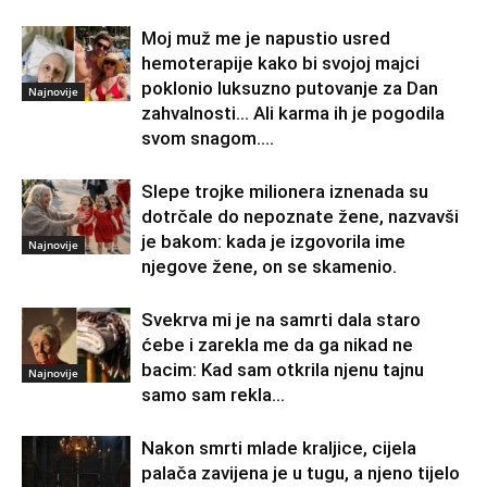
Moj muž me je napustio usred
hemoterapije kako bi svojoj majci
poklonio luksuzno putovanje za Dan
Najnovije
zahvalnosti… Ali karma ih je pogodila
svom snagom....
Slepe trojke milionera iznenada su
dotrčale do nepoznate žene, nazvavši
je bakom: kada je izgovorila ime
Najnovije
njegove žene, on se skamenio.
Svekrva mi je na samrti dala staro
ćebe i zarekla me da ga nikad ne
bacim: Kad sam otkrila njenu tajnu
Najnovije
samo sam rekla...
Nakon smrti mlade kraljice, cijela
palača zavijena je u tugu, a njeno tijelo