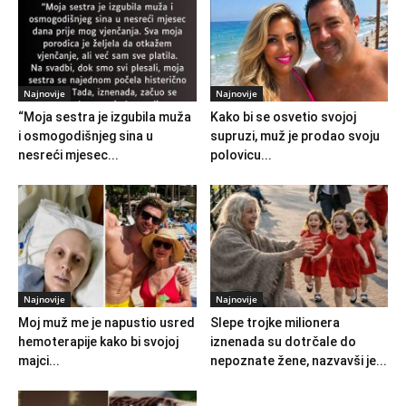
Najnovije
Najnovije
“Moja sestra je izgubila muža
Kako bi se osvetio svojoj
i osmogodišnjeg sina u
supruzi, muž je prodao svoju
nesreći mjesec...
polovicu...
Najnovije
Najnovije
Moj muž me je napustio usred
Slepe trojke milionera
hemoterapije kako bi svojoj
iznenada su dotrčale do
majci...
nepoznate žene, nazvavši je...