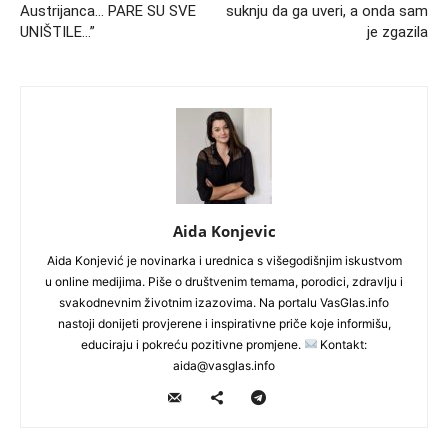
Austrijanca… PARE SU SVE
suknju da ga uveri, a onda sam
UNIŠTILE…”
je zgazila
Aida Konjevic
Aida Konjević je novinarka i urednica s višegodišnjim iskustvom
u online medijima. Piše o društvenim temama, porodici, zdravlju i
svakodnevnim životnim izazovima. Na portalu VasGlas.info
nastoji donijeti provjerene i inspirativne priče koje informišu,
educiraju i pokreću pozitivne promjene.
Kontakt:
aida@vasglas.info