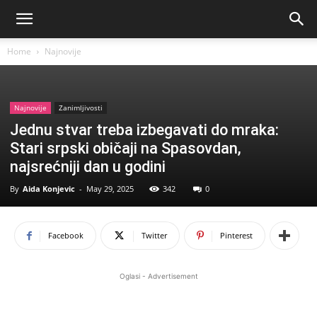
Home
Najnovije
Najnovije
Zanimljivosti
Jednu stvar treba izbegavati do mraka:
Stari srpski običaji na Spasovdan,
najsrećniji dan u godini
By
Aida Konjevic
-
May 29, 2025
342
0
Facebook
Twitter
Pinterest
Oglasi - Advertisement