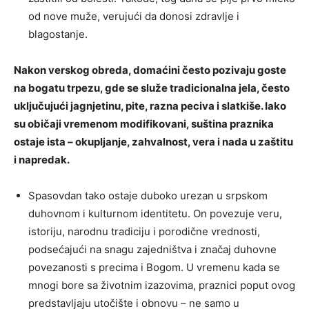
od nove muže, verujući da donosi zdravlje i
blagostanje.
Nakon verskog obreda, domaćini često pozivaju goste
na bogatu trpezu, gde se služe tradicionalna jela, često
uključujući jagnjetinu, pite, razna peciva i slatkiše. Iako
su običaji vremenom modifikovani, suština praznika
ostaje ista – okupljanje, zahvalnost, vera i nada u zaštitu
i napredak.
Spasovdan tako ostaje duboko urezan u srpskom
duhovnom i kulturnom identitetu. On povezuje veru,
istoriju, narodnu tradiciju i porodične vrednosti,
podsećajući na snagu zajedništva i značaj duhovne
povezanosti s precima i Bogom. U vremenu kada se
mnogi bore sa životnim izazovima, praznici poput ovog
predstavljaju utočište i obnovu – ne samo u