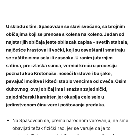
U skladu s tim, Spasovdan se slavi svečano, sa brojnim
običajima koji se prenose s kolena na koleno. Jedan od
najstarijih običaja jeste obilazak zapisa – svetih stabala,
najčešće hrastova ili voćki, koji su osveštani i smatraju
se zaštitnicima sela ili zaseoka. U ranim jutarnjim
satima, pre izlaska sunca, vernici kreću u procesiju
poznatu kao Krstonoše, noseći krstove i barjake,
pevajući molitve i kiteći stablo vencima od cveća. Osim
duhovnog, ovaj običaj ima i snažan zajednički,
zajedničarski karakter, jer okuplja celo selo u
jedinstvenom činu vere i poštovanja predaka.
Na Spasovdan se, prema narodnom verovanju, ne sme
obavljati težak fizički rad, jer se veruje da je to