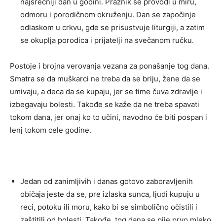
najsrećniji dan u godini. Praznik se provodi u miru,
odmoru i porodičnom okruženju. Dan se započinje
odlaskom u crkvu, gde se prisustvuje liturgiji, a zatim
se okuplja porodica i prijatelji na svečanom ručku.
Postoje i brojna verovanja vezana za ponašanje tog dana.
Smatra se da muškarci ne treba da se briju, žene da se
umivaju, a deca da se kupaju, jer se time čuva zdravlje i
izbegavaju bolesti. Takođe se kaže da ne treba spavati
tokom dana, jer onaj ko to učini, navodno će biti pospan i
lenj tokom cele godine.
Jedan od zanimljivih i danas gotovo zaboravljenih
običaja jeste da se, pre izlaska sunca, ljudi kupuju u
reci, potoku ili moru, kako bi se simbolično očistili i
zaštitili od bolesti. Takođe, tog dana se pije prvo mleko