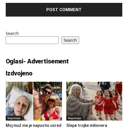
Search
Search
Oglasi- Advertisement
Izdvojeno
Najnovije
Najnovije
Moj muž me je napustio usred
Slepe trojke milionera