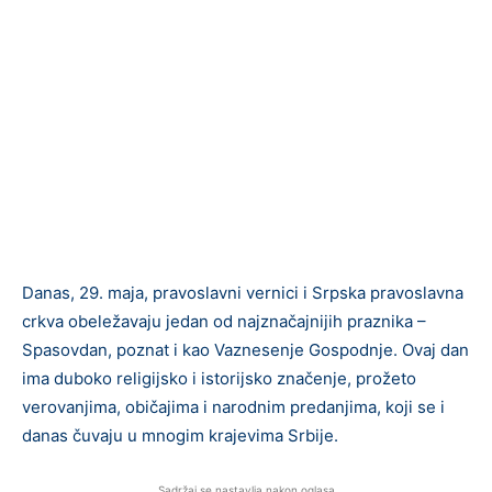
Danas, 29. maja, pravoslavni vernici i Srpska pravoslavna
crkva obeležavaju jedan od najznačajnijih praznika –
Spasovdan, poznat i kao Vaznesenje Gospodnje. Ovaj dan
ima duboko religijsko i istorijsko značenje, prožeto
verovanjima, običajima i narodnim predanjima, koji se i
danas čuvaju u mnogim krajevima Srbije.
Sadržaj se nastavlja nakon oglasa