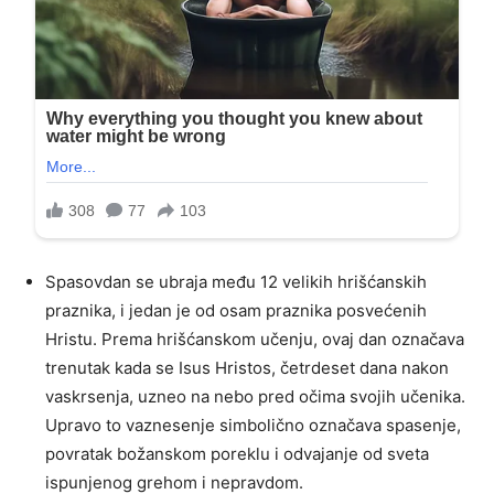
Spasovdan se ubraja među 12 velikih hrišćanskih
praznika, i jedan je od osam praznika posvećenih
Hristu. Prema hrišćanskom učenju, ovaj dan označava
trenutak kada se Isus Hristos, četrdeset dana nakon
vaskrsenja, uzneo na nebo pred očima svojih učenika.
Upravo to vaznesenje simbolično označava spasenje,
povratak božanskom poreklu i odvajanje od sveta
ispunjenog grehom i nepravdom.