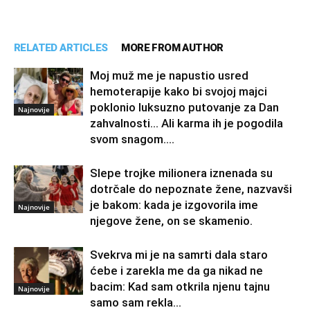
RELATED ARTICLES
MORE FROM AUTHOR
Moj muž me je napustio usred
hemoterapije kako bi svojoj majci
poklonio luksuzno putovanje za Dan
Najnovije
zahvalnosti… Ali karma ih je pogodila
svom snagom....
Slepe trojke milionera iznenada su
dotrčale do nepoznate žene, nazvavši
je bakom: kada je izgovorila ime
Najnovije
njegove žene, on se skamenio.
Svekrva mi je na samrti dala staro
ćebe i zarekla me da ga nikad ne
bacim: Kad sam otkrila njenu tajnu
Najnovije
samo sam rekla...