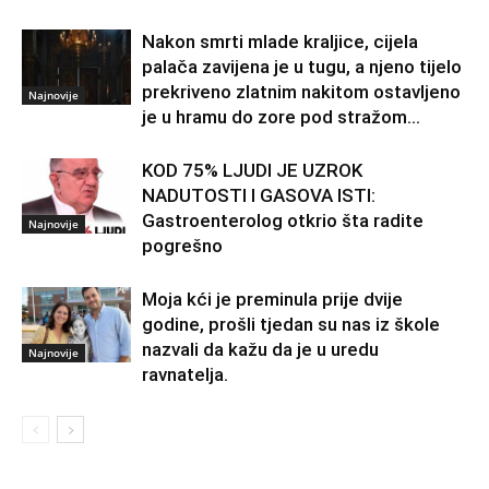
Nakon smrti mlade kraljice, cijela
palača zavijena je u tugu, a njeno tijelo
prekriveno zlatnim nakitom ostavljeno
Najnovije
je u hramu do zore pod stražom...
KOD 75% LJUDI JE UZROK
NADUTOSTI I GASOVA ISTI:
Gastroenterolog otkrio šta radite
Najnovije
pogrešno
Moja kći je preminula prije dvije
godine, prošli tjedan su nas iz škole
nazvali da kažu da je u uredu
Najnovije
ravnatelja.