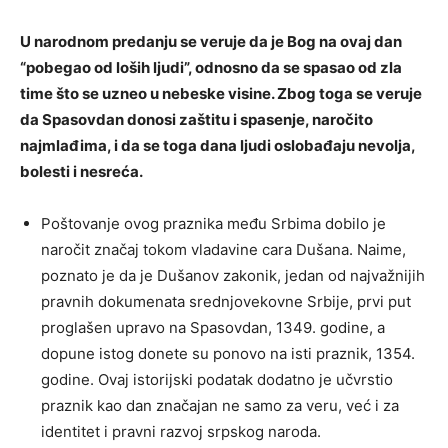
U narodnom predanju se veruje da je Bog na ovaj dan
“pobegao od loših ljudi”, odnosno da se spasao od zla
time što se uzneo u nebeske visine. Zbog toga se veruje
da Spasovdan donosi zaštitu i spasenje, naročito
najmlađima, i da se toga dana ljudi oslobađaju nevolja,
bolesti i nesreća.
Poštovanje ovog praznika među Srbima dobilo je
naročit značaj tokom vladavine cara Dušana. Naime,
poznato je da je Dušanov zakonik, jedan od najvažnijih
pravnih dokumenata srednjovekovne Srbije, prvi put
proglašen upravo na Spasovdan, 1349. godine, a
dopune istog donete su ponovo na isti praznik, 1354.
godine. Ovaj istorijski podatak dodatno je učvrstio
praznik kao dan značajan ne samo za veru, već i za
identitet i pravni razvoj srpskog naroda.