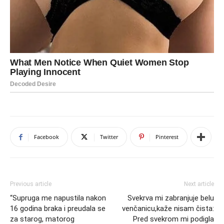
Facebook
Twitter
Pinterest
Previous article
Next article
“Supruga me napustila nakon
Svekrva mi zabranjuje belu
16 godina braka i preudala se
venčanicu,kaže nisam čista:
za starog, matorog
Pred svekrom mi podigla