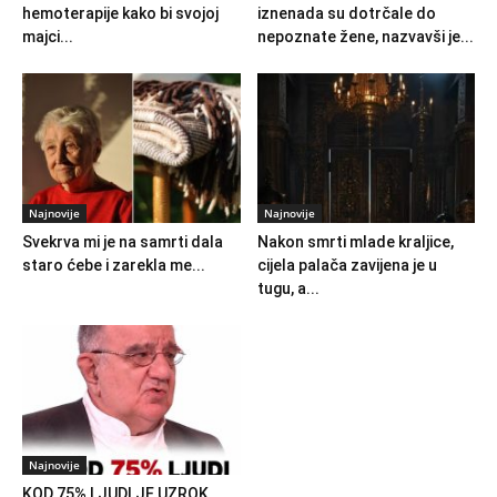
hemoterapije kako bi svojoj
iznenada su dotrčale do
majci...
nepoznate žene, nazvavši je...
Najnovije
Najnovije
Svekrva mi je na samrti dala
Nakon smrti mlade kraljice,
staro ćebe i zarekla me...
cijela palača zavijena je u
tugu, a...
Najnovije
KOD 75% LJUDI JE UZROK