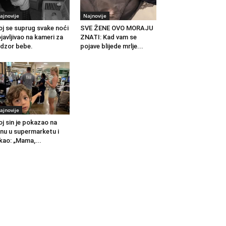
ajnovije
Najnovije
j se suprug svake noći
SVE ŽENE OVO MORAJU
javljivao na kameri za
ZNATI: Kad vam se
dzor bebe.
pojave blijede mrlje...
ajnovije
j sin je pokazao na
nu u supermarketu i
kao: „Mama,...