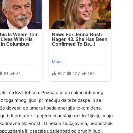
ti i na kvalitet sna. Poznato je da nakon intimnog
ez toga mnogi ljudi primećuju da teže zaspe ili se
e dovesti do umora i pada energije tokom dana.
iti prisutne – pojedinci postaju razdražljiviji, imaju
vakodnevne aktivnosti. U nekim slučajevima, nedostatak
pouzdanja ili osećaja udaljenosti od drugih ljudi,