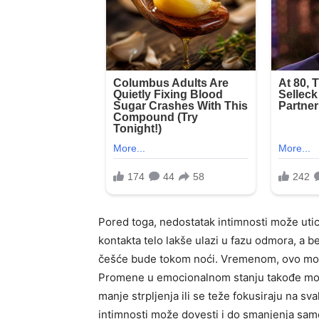
Pored toga, nedostatak intimnosti može utica
kontakta telo lakše ulazi u fazu odmora, a b
češće bude tokom noći. Vremenom, ovo mož
Promene u emocionalnom stanju takođe mogu b
manje strpljenja ili se teže fokusiraju na s
intimnosti može dovesti i do smanjenja samo