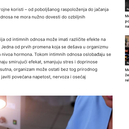
rojne koristi – od poboljšanog raspoloženja do jačanja
N
Mo
odnosa ne mora nužno dovesti do ozbiljnih
po
na
ija od intimnih odnosa može imati različite efekte na
e. Jedna od prvih promena koja se dešava u organizmu
a nivoa hormona. Tokom intimnih odnosa oslobađaju se
maju smirujući efekat, smanjuju stres i doprinose
N
isutna, organizam može ostati bez tog prirodnog
Mo
že
 javiti povećana napetost, nervoza i osećaj
re