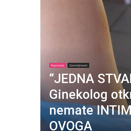
Najnovije
Zanimljivosti
“JEDNA STVA
Ginekolog otk
nemate INTI
OVOGA