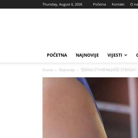
Thursday, August 6, 2026
Početna
Kontakt
O n
Vas
glas
POČETNA
NAJNOVIJE
VIJESTI
Home
Najnovije
“JEDNA STVAR NAJVIŠE STRADA”: G