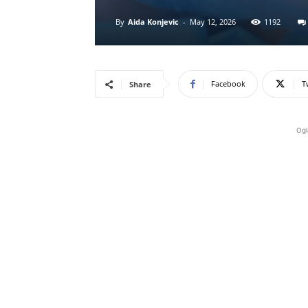
By
Aida Konjevic
-
May 12, 2026
1192
Facebook
T
Share
Ogl