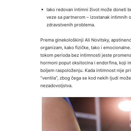
Iako redovan intimni život može doneti b
veze sa partnerom – izostanak intimnih 
zdravstvenih problema.
Prema ginekološkinji Ali Novitsky, apstinenc
organizam, kako fizičke, tako i emocionaln
tokom perioda bez intimnosti jeste promen
hormoni poput oksitocina i endorfina, koji i
boljem raspoloženju. Kada intimnost nije pr
“ventila”, zbog čega se kod nekih ljudi može
nezadovoljstva.