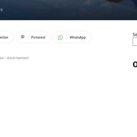
0
S
witter
Pinterest
WhatsApp
asi - Advertisement
O