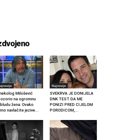
zdvojeno
ajnovije
Najnovije
nekolog Milošević
SVEKRVA JE DONIJELA
ozorio na ogromnu
DNK TEST DA ME
bludu žena: Ovako
PONIZI PRED CIJELOM
mo navlačite jezive...
PORODICOM,...