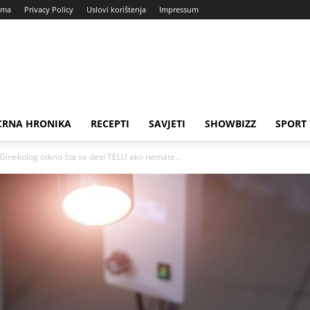
ama
Privacy Policy
Uslovi korištenja
Impressum
CRNA HRONIKA
RECEPTI
SAVJETI
SHOWBIZZ
SPORT
inekolog otkrio šta se desi TELU ako nemate...