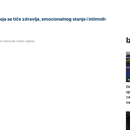
 se tiče zdravlja, emocionalnog stanja i intimnih
I
se nastavlja nakon oglasa
N
Gi
up
za
sa