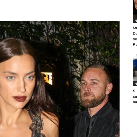
N
Mr
Ce
se
Po
N
S 
su
na