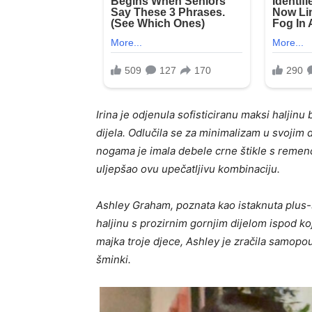
Irina je odjenula sofisticiranu maksi haljin
dijela. Odlučila se za minimalizam u svojim d
nogama je imala debele crne štikle s remenč
uljepšao ovu upečatljivu kombinaciju.
Ashley Graham, poznata kao istaknuta plus-
haljinu s prozirnim gornjim dijelom ispod ko
majka troje djece, Ashley je zračila samopou
šminki.