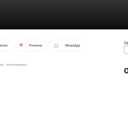
S
witter
Pinterest
WhatsApp
asi - Advertisement
O