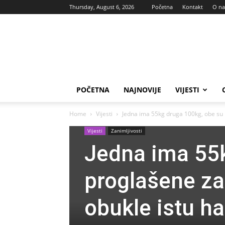
Thursday, August 6, 2026
Početna
Kontakt
O n
Vas
glas
POČETNA
NAJNOVIJE
VIJESTI
Home
Vijesti
Jedna ima 55kg druga 100kg, obe su 
Vijesti
Zanimljivosti
Jedna ima 55k
proglašene za
obukle istu hal