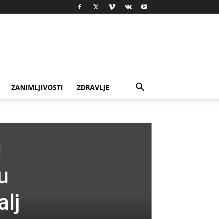
ZANIMLJIVOSTI
ZDRAVLJE
u
u
alj