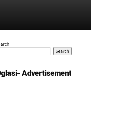
earch
Search
glasi- Advertisement