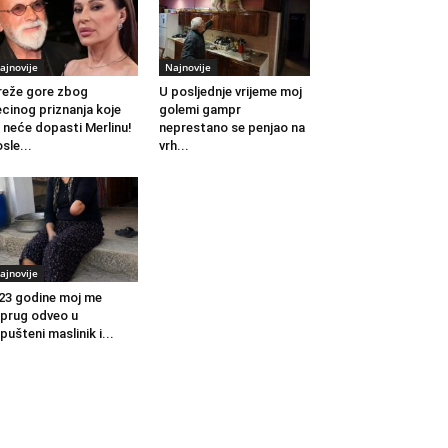
ajnovije
Najnovije
eže gore zbog
U posljednje vrijeme moj
cinog priznanja koje
golemi gampr
 neće dopasti Merlinu!
neprestano se penjao na
sle...
vrh...
ajnovije
23 godine moj me
prug odveo u
pušteni maslinik i...