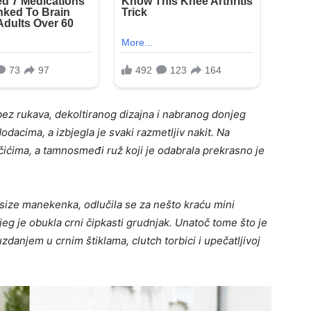
u bez rukava, dekoltiranog dizajna i nabranog donjeg
odacima, a izbjegla je svaki razmetljiv nakit. Na
ićima, a tamnosmeđi ruž koji je odabrala prekrasno je
size manekenka, odlučila se za nešto kraću mini
jeg je obukla crni čipkasti grudnjak. Unatoč tome što je
zdanjem u crnim štiklama, clutch torbici i upečatljivoj