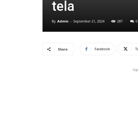
tela
By
Admin
-
September 21, 2024
287
0
Facebook
T
Share
Ogl