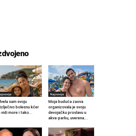
zdvojeno
ajnovije
Najnovije
vela sam svoju
Moja buduća zaova
izlječivo bolesnu kćer
organizovala je svoju
 vidi more i tako...
devojačku proslavu u
akva-parku, uverena...