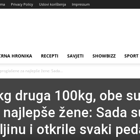
ama
Privacy Policy
Uslovi korištenja
Impressum
CRNA HRONIKA
RECEPTI
SAVJETI
SHOWBIZZ
SPORT
proglašene za najlepše žene: Sada...
g druga 100kg, obe s
 najlepše žene: Sada s
jinu i otkrile svaki ped