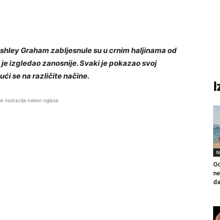
Ashley Graham zabljesnule su u crnim haljinama od
o je izgledao zanosnije. Svaki je pokazao svoj
ući se na različite načine.
I
se nastavlja nakon oglasa
N
Od
ne
da