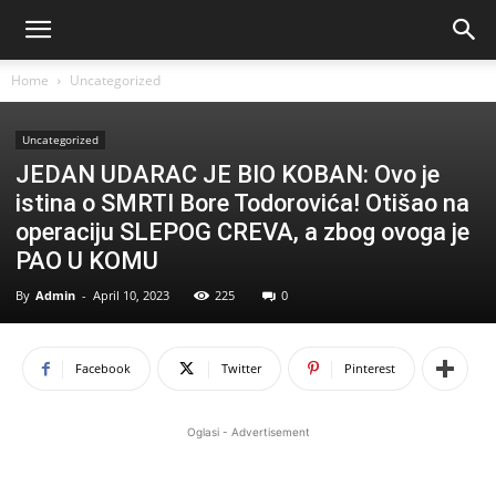
Home
Uncategorized
Uncategorized
JEDAN UDARAC JE BIO KOBAN: Ovo je
istina o SMRTI Bore Todorovića! Otišao na
operaciju SLEPOG CREVA, a zbog ovoga je
PAO U KOMU
By
Admin
-
April 10, 2023
225
0
Facebook
Twitter
Pinterest
Oglasi - Advertisement