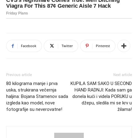
Facebook
Twitter
Pinterest
Previous article
Next article
80 kilograma manje i prva
KUPILA SAM SAKO U SECOND
uska, strukirana večernja
HAND RADNJI: Kada sam ga
haljina: Bojana Stamenov sada
donela kući i videla PORUKU u
izgleda kao model, nove
džepu, sledila mi se krv u
fotografije su neverovatne!
žilama!