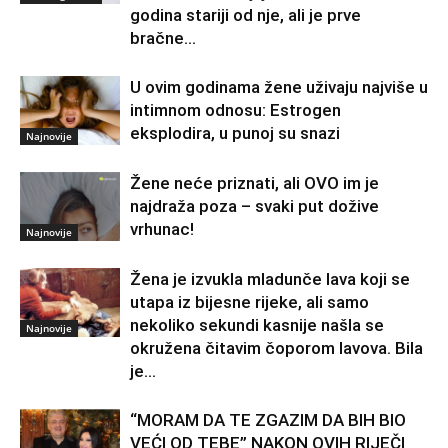
godina stariji od nje, ali je prve
bračne...
U ovim godinama žene uživaju najviše u
intimnom odnosu: Estrogen
eksplodira, u punoj su snazi
Najnovije
Žene neće priznati, ali OVO im je
najdraža poza – svaki put dožive
vrhunac!
Najnovije
Žena je izvukla mladunče lava koji se
utapa iz bijesne rijeke, ali samo
nekoliko sekundi kasnije našla se
Najnovije
okružena čitavim čoporom lavova. Bila
je...
“MORAM DA TE ZGAZIM DA BIH BIO
VEĆI OD TEBE” NAKON OVIH RIJEČI