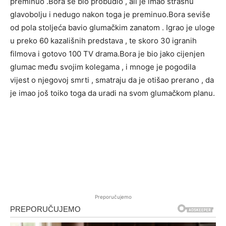
preminuo .Bora se bio probudio , ali je imao strašnu
glavobolju i nedugo nakon toga je preminuo.Bora seviše
od pola stoljeća bavio glumačkim zanatom . Igrao je uloge
u preko 60 kazališnih predstava , te skoro 30 igranih
filmova i gotovo 100 TV drama.Bora je bio jako cijenjen
glumac među svojim kolegama , i mnoge je pogodila
vijest o njegovoj smrti , smatraju da je otišao prerano , da
je imao još toiko toga da uradi na svom glumačkom planu.
Preporučujemo