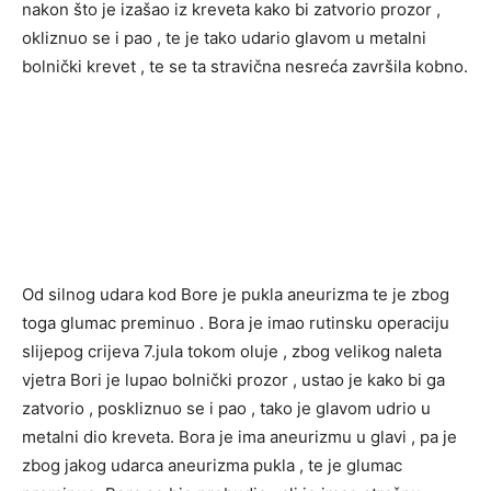
nakon što je izašao iz kreveta kako bi zatvorio prozor ,
okliznuo se i pao , te je tako udario glavom u metalni
bolnički krevet , te se ta stravična nesreća završila kobno.
Od silnog udara kod Bore je pukla aneurizma te je zbog
toga glumac preminuo . Bora je imao rutinsku operaciju
slijepog crijeva 7.jula tokom oluje , zbog velikog naleta
vjetra Bori je lupao bolnički prozor , ustao je kako bi ga
zatvorio , poskliznuo se i pao , tako je glavom udrio u
metalni dio kreveta. Bora je ima aneurizmu u glavi , pa je
zbog jakog udarca aneurizma pukla , te je glumac