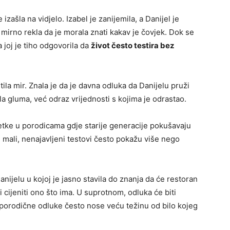
 izašla na vidjelo. Izabel je zanijemila, a Danijel je
 mirno rekla da je morala znati kakav je čovjek. Dok se
 joj je tiho odgovorila da
život često testira bez
tila mir. Znala je da je davna odluka da Danijelu pruži
ila gluma, već odraz vrijednosti s kojima je odrastao.
ijetke u porodicama gdje starije generacije pokušavaju
i mali, nenajavljeni testovi često pokažu više nego
anijelu u kojoj je jasno stavila do znanja da će restoran
 cijeniti ono što ima. U suprotnom, odluka će biti
 porodične odluke često nose veću težinu od bilo kojeg