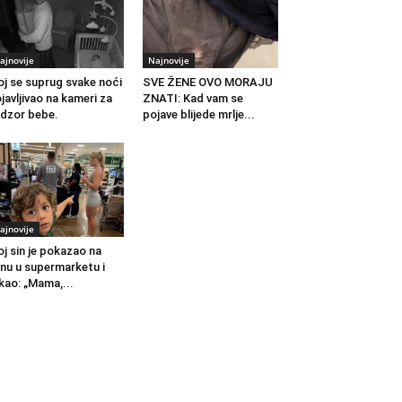
ajnovije
Najnovije
j se suprug svake noći
SVE ŽENE OVO MORAJU
javljivao na kameri za
ZNATI: Kad vam se
dzor bebe.
pojave blijede mrlje...
ajnovije
j sin je pokazao na
nu u supermarketu i
kao: „Mama,...