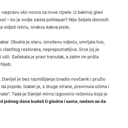
 raspravu oko novca za nove cipele. U bakinoj glavi
 noć – ko je ovdje zaista pohlepan? Nije željela donositi
 vidjeti istinu, onakvu kakva jeste.
hrabar. Obukla je staru, iznošenu odjeću, umrljala lice,
o vlastitog restorana, neprepoznatljiva. Srce joj je
 ušli. Sačekala je pravi trenutak, a zatim im prišla
hljeb.
. Danijel je bez razmišljanja izvadio novčanik i pružio
 da pojede. Izabel je, s druge strane, prevrnula očima i
ate“. Tada je Danijel mirno izgovorio rečenicu koja je
kad jednog dana budeš ti gladna i sama, nadam se da