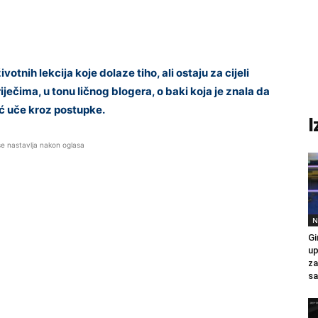
nih lekcija koje dolaze tiho, ali ostaju za cijeli
iječima, u tonu ličnog blogera, o baki koja je znala da
eć uče kroz postupke.
I
se nastavlja nakon oglasa
N
Gi
up
za
sa