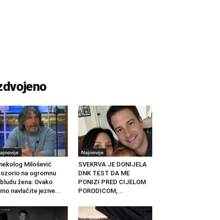
zdvojeno
ajnovije
Najnovije
nekolog Milošević
SVEKRVA JE DONIJELA
ozorio na ogromnu
DNK TEST DA ME
bludu žena: Ovako
PONIZI PRED CIJELOM
mo navlačite jezive...
PORODICOM,...