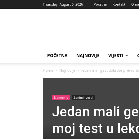
Thursday, August 6, 2026
Početna
Kontakt
O n
Vas
glas
POČETNA
NAJNOVIJE
VIJESTI
Home
Najnovije
Jedan mali gest dobrote pretvorio j
Najnovije
Zanimljivosti
Jedan mali ges
moj test u lek