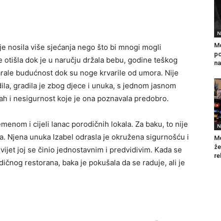
N
Mo
je nosila više sjećanja nego što bi mnogi mogli
po
 je otišla dok je u naručju držala bebu, godine teškog
na
varale budućnost dok su noge krvarile od umora. Nije
ila, gradila je zbog djece i unuka, s jednom jasnom
rah i nesigurnost koje je ona poznavala predobro.
emenom i cijeli lanac porodičnih lokala. Za baku, to nije
N
a. Njena unuka Izabel odrasla je okružena sigurnošću i
Mo
že
svijet joj se činio jednostavnim i predvidivim. Kada se
re
dičnog restorana, baka je pokušala da se raduje, ali je