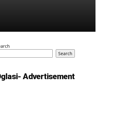
earch
Search
glasi- Advertisement