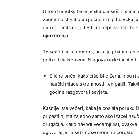
U tom trenutku baka je skinula šešir. Istina je
zbunjeno shvatio da je bio na ispitu. Baka je
unuka bunila da je test bio nepravedan, baka
upozorenja
.
Te večeri, iako umorna, baka je prvi put osje
priliku bila ispravna. Njegova reakcija nije b
Slične priče, kako piše
Blic Žena
, nisu r
naučiti mlađe skromnosti i empatiji. Takv
godine razgovora i savjeta.
Kasnije iste večeri, baka je poslala poruku D
pripasti njima zajedno samo ako Izabel nauči
drugačija. Kako navodi
Večernji list
, ovakve
ugovora, jer u sebi nose moralnu poruku.