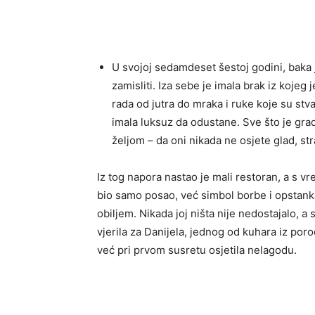
U svojoj sedamdeset šestoj godini, baka 
zamisliti. Iza sebe je imala brak iz kojeg
rada od jutra do mraka i ruke koje su st
imala luksuz da odustane. Sve što je grad
željom – da oni nikada ne osjete glad, st
Iz tog napora nastao je mali restoran, a s vr
bio samo posao, već simbol borbe i opstank
obiljem. Nikada joj ništa nije nedostajalo, a 
vjerila za Danijela, jednog od kuhara iz poro
već pri prvom susretu osjetila nelagodu.