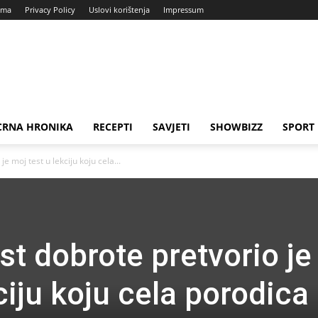
ama
Privacy Policy
Uslovi korištenja
Impressum
CRNA HRONIKA
RECEPTI
SAVJETI
SHOWBIZZ
SPORT
e moj test u lekciju koju cela...
t dobrote pretvorio je
ciju koju cela porodica