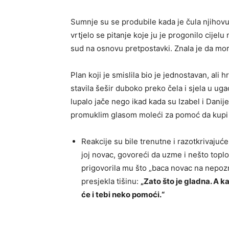
Sumnje su se produbile kada je čula njihovu
vrtjelo se pitanje koje ju je progonilo cijelu
sud na osnovu pretpostavki. Znala je da mora
Plan koji je smislila bio je jednostavan, ali 
stavila šešir duboko preko čela i sjela u uga
lupalo jače nego ikad kada su Izabel i Danijel
promuklim glasom moleći za pomoć da kupi 
Reakcije su bile trenutne i razotkrivajuće
joj novac, govoreći da uzme i nešto toplo
prigovorila mu što „baca novac na nepozn
presjekla tišinu:
„Zato što je gladna. A 
će i tebi neko pomoći.“