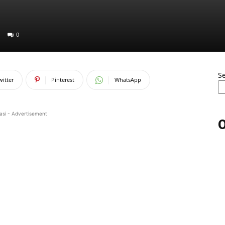
0
S
witter
Pinterest
WhatsApp
asi - Advertisement
O