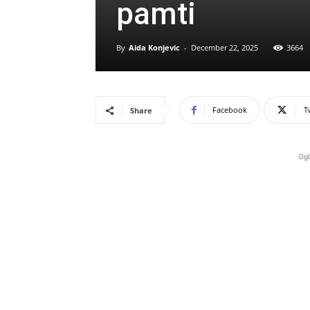
pamti
By
Aida Konjevic
-
December 22, 2025
3664
Facebook
T
Share
Ogl