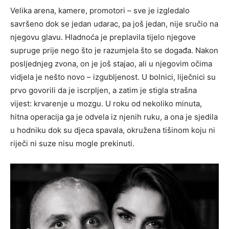
Velika arena, kamere, promotori – sve je izgledalo
savršeno dok se jedan udarac, pa još jedan, nije sručio na
njegovu glavu. Hladnoća je preplavila tijelo njegove
supruge prije nego što je razumjela što se događa. Nakon
posljednjeg zvona, on je još stajao, ali u njegovim očima
vidjela je nešto novo – izgubljenost. U bolnici, liječnici su
prvo govorili da je iscrpljen, a zatim je stigla strašna
vijest: krvarenje u mozgu. U roku od nekoliko minuta,
hitna operacija ga je odvela iz njenih ruku, a ona je sjedila
u hodniku dok su djeca spavala, okružena tišinom koju ni
riječi ni suze nisu mogle prekinuti.