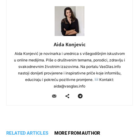
Aida Konjevic
Aida Konjević je novinarka i urednica s višegodišnjim iskustvom
u online medijima. Piše o društvenim temama, porodici, zdravlju i
svakodnevnim životnim izazovima. Na portalu VasGlas.info
nastoji donijeti provjerene i inspirativne priče koje informišu,
educiraju i pokreću pozitivne promjene.
Kontakt:
aida@vasglas.info
RELATED ARTICLES
MORE FROM AUTHOR