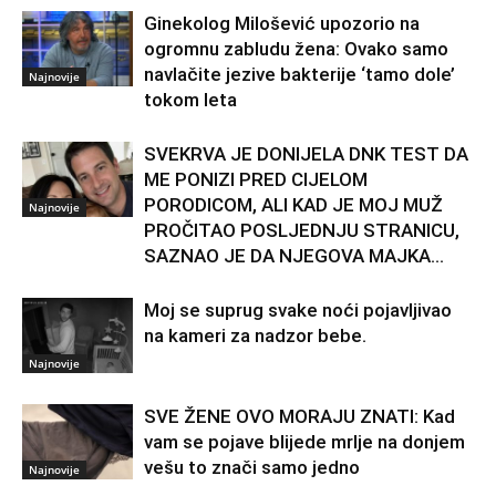
Ginekolog Milošević upozorio na
ogromnu zabludu žena: Ovako samo
navlačite jezive bakterije ‘tamo dole’
Najnovije
tokom leta
SVEKRVA JE DONIJELA DNK TEST DA
ME PONIZI PRED CIJELOM
PORODICOM, ALI KAD JE MOJ MUŽ
Najnovije
PROČITAO POSLJEDNJU STRANICU,
SAZNAO JE DA NJEGOVA MAJKA...
Moj se suprug svake noći pojavljivao
na kameri za nadzor bebe.
Najnovije
SVE ŽENE OVO MORAJU ZNATI: Kad
vam se pojave blijede mrlje na donjem
vešu to znači samo jedno
Najnovije