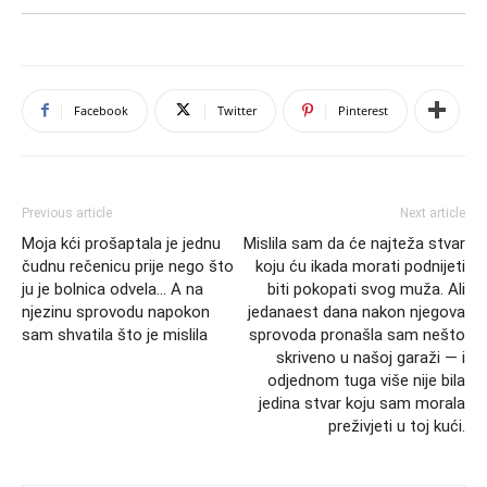
Facebook
Twitter
Pinterest
Previous article
Next article
Moja kći prošaptala je jednu
Mislila sam da će najteža stvar
čudnu rečenicu prije nego što
koju ću ikada morati podnijeti
ju je bolnica odvela… A na
biti pokopati svog muža. Ali
njezinu sprovodu napokon
jedanaest dana nakon njegova
sam shvatila što je mislila
sprovoda pronašla sam nešto
skriveno u našoj garaži — i
odjednom tuga više nije bila
jedina stvar koju sam morala
preživjeti u toj kući.