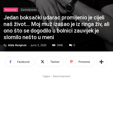
Najnovije
Zanimljivosti
Jedan boksački udarac promijenio je cijeli
naš život… Moj muž izašao je iz ringa živ, ali
ono što se dogodilo u bolnici zauvijek je
slomilo nešto u meni
By
Aida Konjevic
-
June 3, 2026
3446
0
Facebook
Twitter
Pinterest
Oglasi - Advertisement