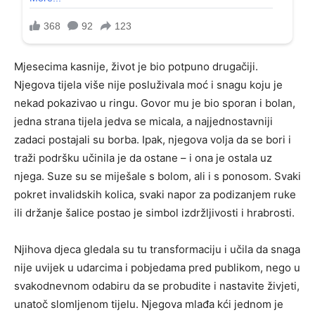
Mjesecima kasnije, život je bio potpuno drugačiji.
Njegova tijela više nije posluživala moć i snagu koju je
nekad pokazivao u ringu. Govor mu je bio sporan i bolan,
jedna strana tijela jedva se micala, a najjednostavniji
zadaci postajali su borba. Ipak, njegova volja da se bori i
traži podršku učinila je da ostane – i ona je ostala uz
njega. Suze su se miješale s bolom, ali i s ponosom. Svaki
pokret invalidskih kolica, svaki napor za podizanjem ruke
ili držanje šalice postao je simbol izdržljivosti i hrabrosti.
Njihova djeca gledala su tu transformaciju i učila da snaga
nije uvijek u udarcima i pobjedama pred publikom, nego u
svakodnevnom odabiru da se probudite i nastavite živjeti,
unatoč slomljenom tijelu. Njegova mlađa kći jednom je