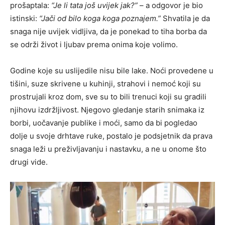
prošaptala:
“Je li tata još uvijek jak?”
– a odgovor je bio
istinski:
“Jači od bilo koga koga poznajem.”
Shvatila je da
snaga nije uvijek vidljiva, da je ponekad to tiha borba da
se održi život i ljubav prema onima koje volimo.
Godine koje su uslijedile nisu bile lake. Noći provedene u
tišini, suze skrivene u kuhinji, strahovi i nemoć koji su
prostrujali kroz dom, sve su to bili trenuci koji su gradili
njihovu izdržljivost. Njegovo gledanje starih snimaka iz
borbi, uočavanje publike i moći, samo da bi pogledao
dolje u svoje drhtave ruke, postalo je podsjetnik da prava
snaga leži u preživljavanju i nastavku, a ne u onome što
drugi vide.