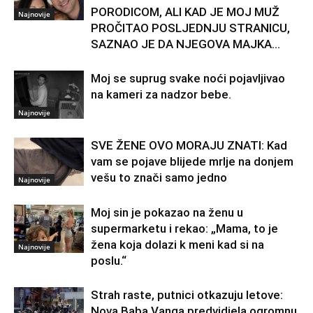
PORODICOM, ALI KAD JE MOJ MUŽ
Najnovije
PROČITAO POSLJEDNJU STRANICU,
SAZNAO JE DA NJEGOVA MAJKA...
Moj se suprug svake noći pojavljivao
na kameri za nadzor bebe.
Najnovije
SVE ŽENE OVO MORAJU ZNATI: Kad
vam se pojave blijede mrlje na donjem
vešu to znači samo jedno
Najnovije
Moj sin je pokazao na ženu u
supermarketu i rekao: „Mama, to je
žena koja dolazi k meni kad si na
Najnovije
poslu.“
Strah raste, putnici otkazuju letove:
Nova Baba Vanga predvidjela ogromnu