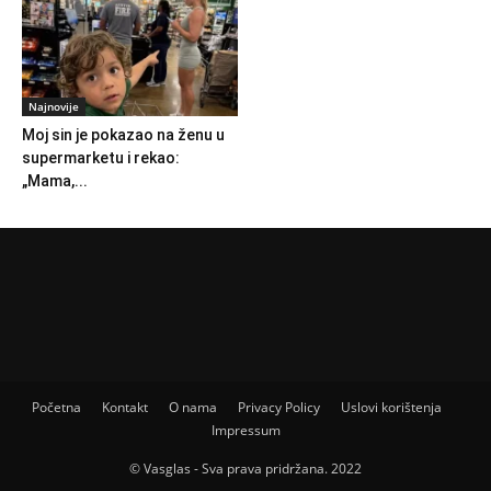
Najnovije
Moj sin je pokazao na ženu u
supermarketu i rekao:
„Mama,...
Početna
Kontakt
O nama
Privacy Policy
Uslovi korištenja
Impressum
© Vasglas - Sva prava pridržana. 2022