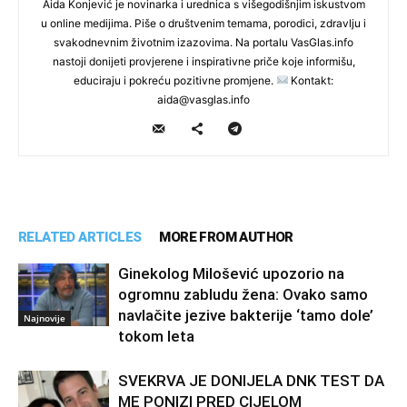
Aida Konjević je novinarka i urednica s višegodišnjim iskustvom
u online medijima. Piše o društvenim temama, porodici, zdravlju i
svakodnevnim životnim izazovima. Na portalu VasGlas.info
nastoji donijeti provjerene i inspirativne priče koje informišu,
educiraju i pokreću pozitivne promjene.
Kontakt:
aida@vasglas.info
RELATED ARTICLES
MORE FROM AUTHOR
Ginekolog Milošević upozorio na
ogromnu zabludu žena: Ovako samo
navlačite jezive bakterije ‘tamo dole’
Najnovije
tokom leta
SVEKRVA JE DONIJELA DNK TEST DA
ME PONIZI PRED CIJELOM