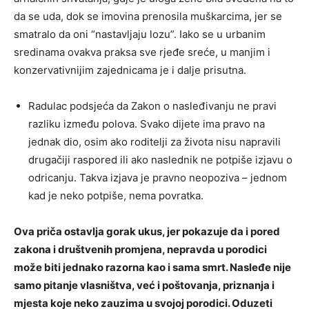
da se uda, dok se imovina prenosila muškarcima, jer se
smatralo da oni “nastavljaju lozu”. Iako se u urbanim
sredinama ovakva praksa sve rjeđe sreće, u manjim i
konzervativnijim zajednicama je i dalje prisutna.
Radulac podsjeća da Zakon o nasleđivanju ne pravi
razliku između polova. Svako dijete ima pravo na
jednak dio, osim ako roditelji za života nisu napravili
drugačiji raspored ili ako naslednik ne potpiše izjavu o
odricanju. Takva izjava je pravno neopoziva – jednom
kad je neko potpiše, nema povratka.
Ova priča ostavlja gorak ukus, jer pokazuje da i pored
zakona i društvenih promjena, nepravda u porodici
može biti jednako razorna kao i sama smrt. Nasleđe nije
samo pitanje vlasništva, već i poštovanja, priznanja i
mjesta koje neko zauzima u svojoj porodici. Oduzeti