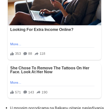
U mnogim porodicama na Balkanu pitanje nasleđivanja