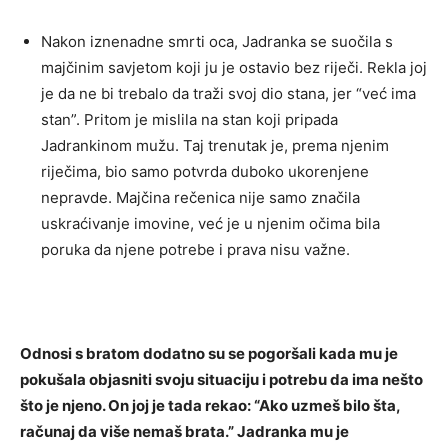
Nakon iznenadne smrti oca, Jadranka se suočila s
majčinim savjetom koji ju je ostavio bez riječi. Rekla joj
je da ne bi trebalo da traži svoj dio stana, jer “već ima
stan”. Pritom je mislila na stan koji pripada
Jadrankinom mužu. Taj trenutak je, prema njenim
riječima, bio samo potvrda duboko ukorenjene
nepravde. Majčina rečenica nije samo značila
uskraćivanje imovine, već je u njenim očima bila
poruka da njene potrebe i prava nisu važne.
Odnosi s bratom dodatno su se pogoršali kada mu je
pokušala objasniti svoju situaciju i potrebu da ima nešto
što je njeno. On joj je tada rekao: “Ako uzmeš bilo šta,
računaj da više nemaš brata.” Jadranka mu je