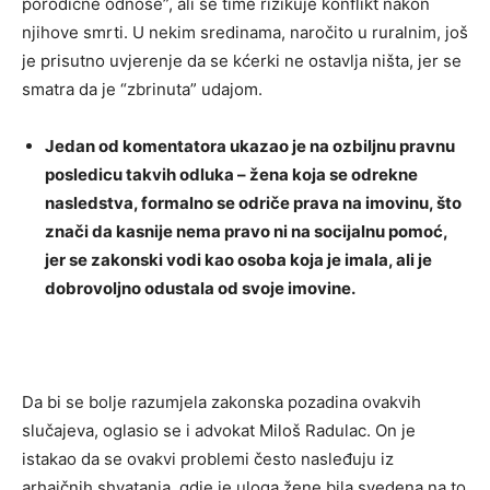
porodične odnose”, ali se time rizikuje konflikt nakon
njihove smrti. U nekim sredinama, naročito u ruralnim, još
je prisutno uvjerenje da se kćerki ne ostavlja ništa, jer se
smatra da je “zbrinuta” udajom.
Jedan od komentatora ukazao je na ozbiljnu pravnu
posledicu takvih odluka – žena koja se odrekne
nasledstva, formalno se odriče prava na imovinu, što
znači da kasnije nema pravo ni na socijalnu pomoć,
jer se zakonski vodi kao osoba koja je imala, ali je
dobrovoljno odustala od svoje imovine.
Da bi se bolje razumjela zakonska pozadina ovakvih
slučajeva, oglasio se i advokat Miloš Radulac. On je
istakao da se ovakvi problemi često nasleđuju iz
arhaičnih shvatanja, gdje je uloga žene bila svedena na to