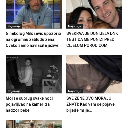
Najnovije
Najnovije
Ginekolog Milošević upozorio
SVEKRVA JE DONIJELA DNK
na ogromnu zabludu žena:
TEST DA ME PONIZI PRED
Ovako samo navlačite jezive...
CIJELOM PORODICOM,...
Najnovije
Najnovije
Moj se suprug svake noći
SVE ŽENE OVO MORAJU
pojavljivao na kameri za
ZNATI: Kad vam se pojave
nadzor bebe.
blijede mrlje...