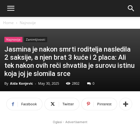
Home
Najnovije
Najnovije
Zanimljivosti
Jasmina je nakon smrti roditelja nasledila
2 saksije, a njen brat 3 kuće i 2 placa: Ali
tek nakon ovih reči shvatila je surovu istinu
koja joj je slomila srce
By
Aida Konjevic
-
May 30, 2025
2802
0
Facebook
Twitter
Pinterest
Oglasi - Advertisement