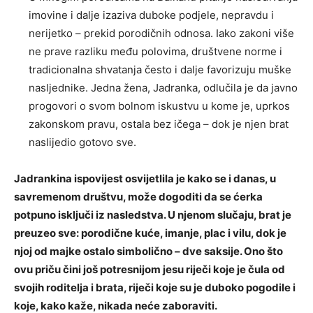
imovine i dalje izaziva duboke podjele, nepravdu i
nerijetko – prekid porodičnih odnosa. Iako zakoni više
ne prave razliku među polovima, društvene norme i
tradicionalna shvatanja često i dalje favorizuju muške
nasljednike. Jedna žena, Jadranka, odlučila je da javno
progovori o svom bolnom iskustvu u kome je, uprkos
zakonskom pravu, ostala bez ičega – dok je njen brat
naslijedio gotovo sve.
Jadrankina ispovijest osvijetlila je kako se i danas, u
savremenom društvu, može dogoditi da se ćerka
potpuno isključi iz nasledstva. U njenom slučaju, brat je
preuzeo sve: porodične kuće, imanje, plac i vilu, dok je
njoj od majke ostalo simbolično – dve saksije. Ono što
ovu priču čini još potresnijom jesu riječi koje je čula od
svojih roditelja i brata, riječi koje su je duboko pogodile i
koje, kako kaže, nikada neće zaboraviti.