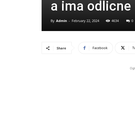
a ima odlicne 
By
Admin
-
February 22, 2024
4634
0
Facebook
T
Share
Ogl