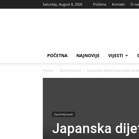
Saturday, August 8, 2026
Početna
Kontakt
O n
Vas
glas
POČETNA
NAJNOVIJE
VIJESTI
Home
Zanimljivosti
Japanska dijeta koja traje sed
Zanimljivosti
Japanska dije