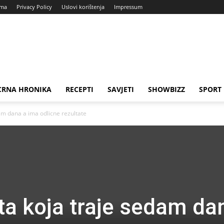
ama
Privacy Policy
Uslovi korištenja
Impressum
CRNA HRONIKA
RECEPTI
SAVJETI
SHOWBIZZ
SPORT
am dana a ima odlicne rezultate
ta koja traje sedam da