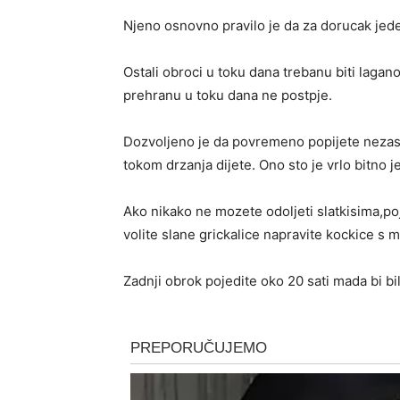
Njeno osnovno pravilo je da za dorucak jede
Ostali obroci u toku dana trebanu biti lagano
prehranu u toku dana ne postpje.
Dozvoljeno je da povremeno popijete nezaslad
tokom drzanja dijete. Ono sto je vrlo bitno je
Ako nikako ne mozete odoljeti slatkisima,poj
volite slane grickalice napravite kockice s mi
Zadnji obrok pojedite oko 20 sati mada bi bil