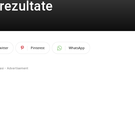
rezultate
witter
Pinterest
WhatsApp
asi - Advertisement