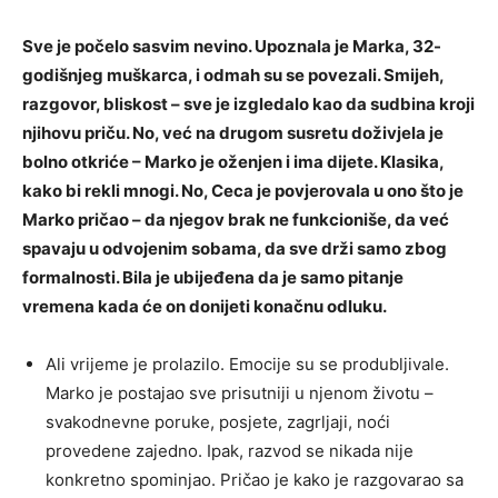
Sve je počelo sasvim nevino. Upoznala je Marka, 32-
godišnjeg muškarca, i odmah su se povezali. Smijeh,
razgovor, bliskost – sve je izgledalo kao da sudbina kroji
njihovu priču. No, već na drugom susretu doživjela je
bolno otkriće – Marko je oženjen i ima dijete. Klasika,
kako bi rekli mnogi. No, Ceca je povjerovala u ono što je
Marko pričao – da njegov brak ne funkcioniše, da već
spavaju u odvojenim sobama, da sve drži samo zbog
formalnosti. Bila je ubijeđena da je samo pitanje
vremena kada će on donijeti konačnu odluku.
Ali vrijeme je prolazilo. Emocije su se produbljivale.
Marko je postajao sve prisutniji u njenom životu –
svakodnevne poruke, posjete, zagrljaji, noći
provedene zajedno. Ipak, razvod se nikada nije
konkretno spominjao. Pričao je kako je razgovarao sa