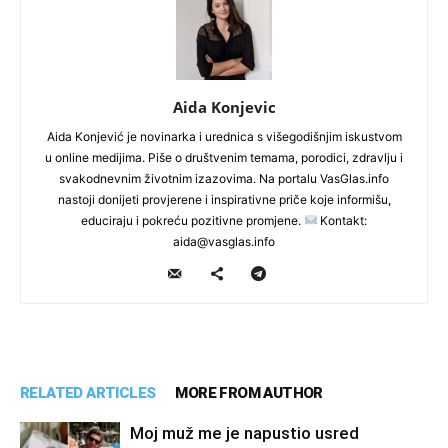
Aida Konjevic
Aida Konjević je novinarka i urednica s višegodišnjim iskustvom
u online medijima. Piše o društvenim temama, porodici, zdravlju i
svakodnevnim životnim izazovima. Na portalu VasGlas.info
nastoji donijeti provjerene i inspirativne priče koje informišu,
educiraju i pokreću pozitivne promjene.
Kontakt:
aida@vasglas.info
RELATED ARTICLES
MORE FROM AUTHOR
Moj muž me je napustio usred