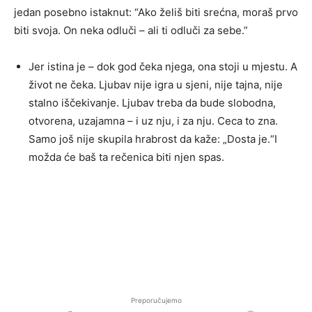
jedan posebno istaknut: “Ako želiš biti srećna, moraš prvo
biti svoja. On neka odluči – ali ti odluči za sebe.”
Jer istina je – dok god čeka njega, ona stoji u mjestu. A
život ne čeka. Ljubav nije igra u sjeni, nije tajna, nije
stalno iščekivanje. Ljubav treba da bude slobodna,
otvorena, uzajamna – i uz nju, i za nju. Ceca to zna.
Samo još nije skupila hrabrost da kaže: „Dosta je.“I
možda će baš ta rečenica biti njen spas.
Preporučujemo