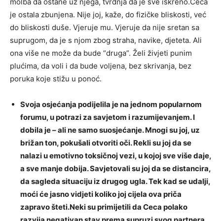
molba da ostane uz njega, tvrdnja da je sve iskreno.Ceca
je ostala zbunjena. Nije joj, kaže, do fizičke bliskosti, već
do bliskosti duše. Vjeruje mu. Vjeruje da nije sretan sa
suprugom, da je s njom zbog straha, navike, djeteta. Ali
ona više ne može da bude “druga”. Želi živjeti punim
plućima, da voli i da bude voljena, bez skrivanja, bez
poruka koje stižu u ponoć.
Svoja osjećanja podijelila je na jednom popularnom
forumu, u potrazi za savjetom i razumijevanjem. I
dobila je – ali ne samo suosjećanje. Mnogi su joj, uz
brižan ton, pokušali otvoriti oči. Rekli su joj da se
nalazi u emotivno toksičnoj vezi, u kojoj sve više daje,
a sve manje dobija. Savjetovali su joj da se distancira,
da sagleda situaciju iz drugog ugla. Tek kad se udalji,
moći će jasno vidjeti koliko joj cijela ova priča
zapravo šteti.Neki su primijetili da Ceca polako
razvija negativan stav prema supruzi svog partnera,