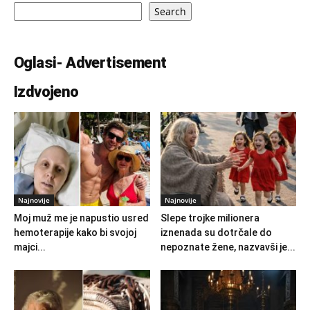
Search
Oglasi- Advertisement
Izdvojeno
Najnovije
Najnovije
Moj muž me je napustio usred
Slepe trojke milionera
hemoterapije kako bi svojoj
iznenada su dotrčale do
majci...
nepoznate žene, nazvavši je...