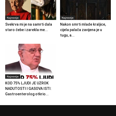
Najnovije
Najnovije
Svekrva mi je na samrti dala
Nakon smrti mlade kraljice,
staro ćebe i zarekla me...
cijela palača zavijena je u
tugu, a...
Najnovije
KOD 75% LJUDI JE UZROK
NADUTOSTI I GASOVA ISTI:
Gastroenterolog otkrio...