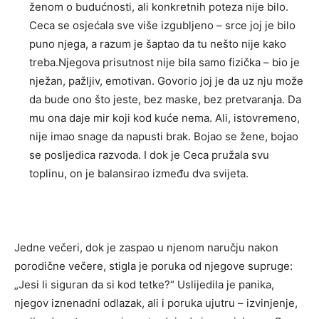
ženom o budućnosti, ali konkretnih poteza nije bilo.
Ceca se osjećala sve više izgubljeno – srce joj je bilo
puno njega, a razum je šaptao da tu nešto nije kako
treba.Njegova prisutnost nije bila samo fizička – bio je
nježan, pažljiv, emotivan. Govorio joj je da uz nju može
da bude ono što jeste, bez maske, bez pretvaranja. Da
mu ona daje mir koji kod kuće nema. Ali, istovremeno,
nije imao snage da napusti brak. Bojao se žene, bojao
se posljedica razvoda. I dok je Ceca pružala svu
toplinu, on je balansirao između dva svijeta.
Jedne večeri, dok je zaspao u njenom naručju nakon
porodične večere, stigla je poruka od njegove supruge:
„Jesi li siguran da si kod tetke?“ Uslijedila je panika,
njegov iznenadni odlazak, ali i poruka ujutru – izvinjenje,