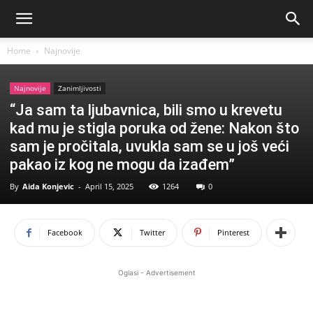
Home
Najnovije
Najnovije
Zanimljivosti
“Ja sam ta ljubavnica, bili smo u krevetu
kad mu je stigla poruka od žene: Nakon što
sam je pročitala, uvukla sam se u još veći
pakao iz kog ne mogu da izađem”
By
Aida Konjevic
-
April 15, 2025
1264
0
Facebook
Twitter
Pinterest
Oglasi - Advertisement