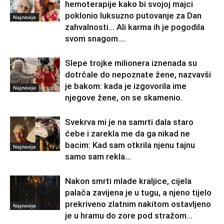
hemoterapije kako bi svojoj majci
poklonio luksuzno putovanje za Dan
Najnovije
zahvalnosti… Ali karma ih je pogodila
svom snagom....
Slepe trojke milionera iznenada su
dotrčale do nepoznate žene, nazvavši
je bakom: kada je izgovorila ime
Najnovije
njegove žene, on se skamenio.
Svekrva mi je na samrti dala staro
ćebe i zarekla me da ga nikad ne
bacim: Kad sam otkrila njenu tajnu
Najnovije
samo sam rekla...
Nakon smrti mlade kraljice, cijela
palača zavijena je u tugu, a njeno tijelo
prekriveno zlatnim nakitom ostavljeno
Najnovije
je u hramu do zore pod stražom...