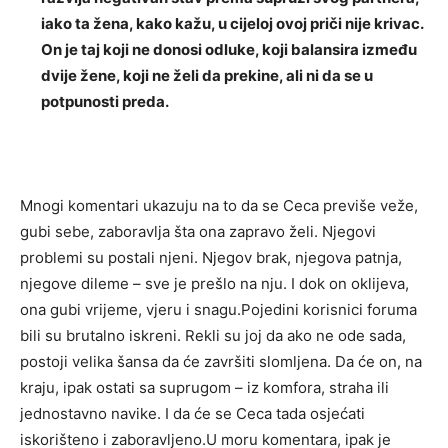
iako ta žena, kako kažu, u cijeloj ovoj priči nije krivac.
On je taj koji ne donosi odluke, koji balansira između
dvije žene, koji ne želi da prekine, ali ni da se u
potpunosti preda.
Mnogi komentari ukazuju na to da se Ceca previše veže,
gubi sebe, zaboravlja šta ona zapravo želi. Njegovi
problemi su postali njeni. Njegov brak, njegova patnja,
njegove dileme – sve je prešlo na nju. I dok on oklijeva,
ona gubi vrijeme, vjeru i snagu.Pojedini korisnici foruma
bili su brutalno iskreni. Rekli su joj da ako ne ode sada,
postoji velika šansa da će završiti slomljena. Da će on, na
kraju, ipak ostati sa suprugom – iz komfora, straha ili
jednostavno navike. I da će se Ceca tada osjećati
iskorišteno i zaboravljeno.U moru komentara, ipak je