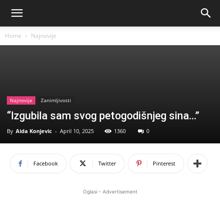
Home
Najnovije
Najnovije
Zanimljivosti
“Izgubila sam svog petogodišnjeg sina…”
By
Aida Konjevic
-
April 10, 2025
1360
0
Facebook
Twitter
Pinterest
Oglasi - Advertisement