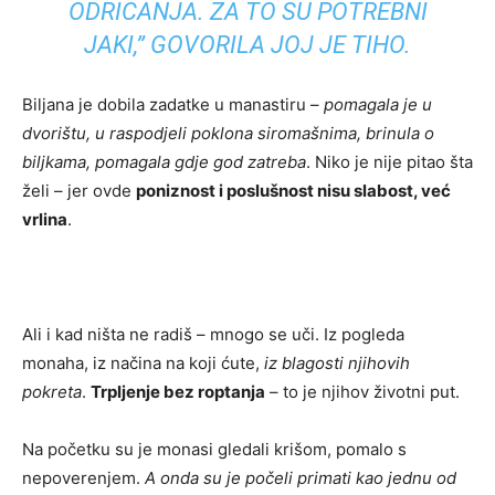
ODRICANJA. ZA TO SU POTREBNI
JAKI,”
GOVORILA JOJ JE TIHO.
Biljana je dobila zadatke u manastiru –
pomagala je u
dvorištu, u raspodjeli poklona siromašnima, brinula o
biljkama, pomagala gdje god zatreba
. Niko je nije pitao šta
želi – jer ovde
poniznost i poslušnost nisu slabost, već
vrlina
.
Ali i kad ništa ne radiš – mnogo se uči. Iz pogleda
monaha, iz načina na koji ćute,
iz blagosti njihovih
pokreta
.
Trpljenje bez roptanja
– to je njihov životni put.
Na početku su je monasi gledali krišom, pomalo s
nepoverenjem.
A onda su je počeli primati kao jednu od