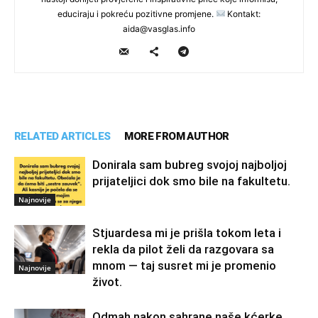
educiraju i pokreću pozitivne promjene.
Kontakt:
aida@vasglas.info
RELATED ARTICLES
MORE FROM AUTHOR
Donirala sam bubreg svojoj najboljoj
prijateljici dok smo bile na fakultetu.
Najnovije
Stjuardesa mi je prišla tokom leta i
rekla da pilot želi da razgovara sa
mnom — taj susret mi je promenio
Najnovije
život.
Odmah nakon sahrane naše kćerke,