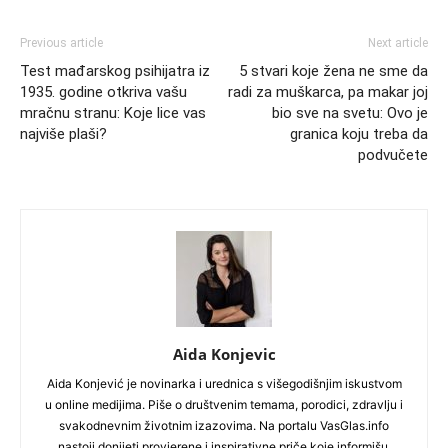
Previous article
Next article
Test mađarskog psihijatra iz
5 stvari koje žena ne sme da
1935. godine otkriva vašu
radi za muškarca, pa makar joj
mračnu stranu: Koje lice vas
bio sve na svetu: Ovo je
najviše plaši?
granica koju treba da
podvučete
Aida Konjevic
Aida Konjević je novinarka i urednica s višegodišnjim iskustvom
u online medijima. Piše o društvenim temama, porodici, zdravlju i
svakodnevnim životnim izazovima. Na portalu VasGlas.info
nastoji donijeti provjerene i inspirativne priče koje informišu,