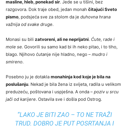
masline, hleb, ponekad sir
. Jede se u tišini, bez
razgovora. Dok traje obed, jedan monah
čitajući Sveto
pismo
, podsjeća sve za stolom da je
duhovna hrana
važnija od svake druge
.
Monasi su bili
zatvoreni, ali ne neprijatni
.
Ćute, rade i
mole se.
Govorili su samo kad bi ih neko pitao, i to tiho,
blago. Njihovo ćutanje nije hladno, nego –
mudro i
smireno
.
Posebno ju je dotakla
monahinja kod koje je bila na
poslušanju
. Nekad je bila žena iz svijeta, radila u velikom
preduzeću, poštovana i uspješna. A onda –
poziv u srcu
jači od karijere
. Ostavila sve i došla pod Ostrog.
“LAKO JE BITI ZAO – TO NE TRAŽI
TRUD. DOBRO JE PUT POSRTANJA I