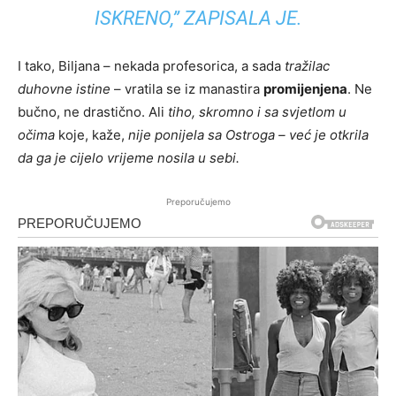
ISKRENO,”
ZAPISALA JE.
I tako, Biljana – nekada profesorica, a sada
tražilac
duhovne istine
– vratila se iz manastira
promijenjena
. Ne
bučno, ne drastično. Ali
tiho, skromno i sa svjetlom u
očima
koje, kaže,
nije ponijela sa Ostroga – već je otkrila
da ga je cijelo vrijeme nosila u sebi.
Preporučujemo