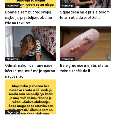
Najnovije
Najnovije
Donirala sam bubreg svojoj
Stjuardesa mi je prišla tokom
najboljoj prijateljici dok smo
leta i rekla da pilot želi...
bile na fakultetu.
Najnovije
Najnovije
Odmah nakon sahrane naše
Bele grudvice u jajetu: šta to
kćerke, moj muž me je uporno
zaista znači i da li...
nagovarao...
Najnovije