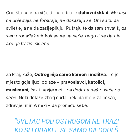
Ono što ju je najviše dirnulo bio je
duhovni sklad
.
Monasi
ne ubjeđuju, ne forsiraju, ne dokazuju se
. Oni su tu da
svijetle, a ne da zasljepljuju. Puštaju te da sam shvatiš,
da
sam pronađeš mir koji se ne nameće, nego ti se daruje
ako ga tražiš iskreno
.
Za kraj, kaže,
Ostrog nije samo kamen i molitva
. To je
mjesto gdje ljudi dolaze –
pravoslavci, katolici,
muslimani
, čak i nevjernici –
da dodirnu nešto veće od
sebe
. Neki dolaze zbog čuda, neki da mole za posao,
zdravlje, mir. A neki – da pronađu sebe.
“SVETAC POD OSTROGOM NE TRAŽI
KO SI I ODAKLE SI. SAMO DA DOĐEŠ