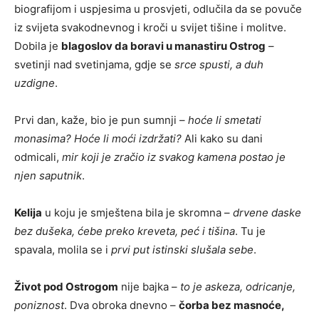
biografijom i uspjesima u prosvjeti, odlučila da se povuče
iz svijeta svakodnevnog i kroči u svijet tišine i molitve.
Dobila je
blagoslov da boravi u manastiru Ostrog
–
svetinji nad svetinjama, gdje se
srce spusti, a duh
uzdigne
.
Prvi dan, kaže, bio je pun sumnji –
hoće li smetati
monasima? Hoće li moći izdržati?
Ali kako su dani
odmicali,
mir koji je zračio iz svakog kamena postao je
njen saputnik
.
Kelija
u koju je smještena bila je skromna –
drvene daske
bez dušeka, ćebe preko kreveta, peć i tišina
. Tu je
spavala, molila se i
prvi put istinski slušala sebe
.
Život pod Ostrogom
nije bajka –
to je askeza, odricanje,
poniznost
. Dva obroka dnevno –
čorba bez masnoće,