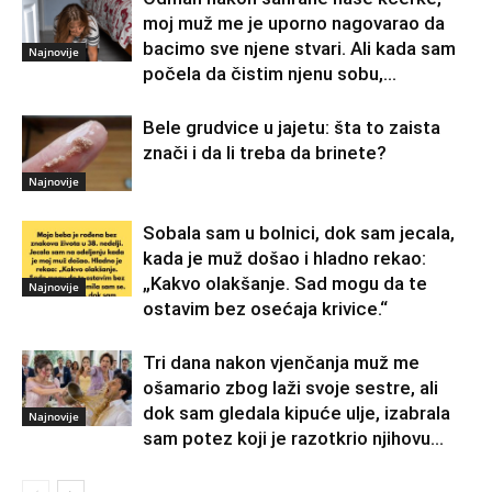
moj muž me je uporno nagovarao da
bacimo sve njene stvari. Ali kada sam
Najnovije
počela da čistim njenu sobu,...
Bele grudvice u jajetu: šta to zaista
znači i da li treba da brinete?
Najnovije
Sobala sam u bolnici, dok sam jecala,
kada je muž došao i hladno rekao:
„Kakvo olakšanje. Sad mogu da te
Najnovije
ostavim bez osećaja krivice.“
Tri dana nakon vjenčanja muž me
ošamario zbog laži svoje sestre, ali
dok sam gledala kipuće ulje, izabrala
Najnovije
sam potez koji je razotkrio njihovu...