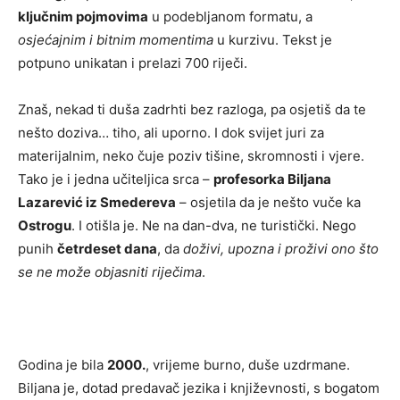
ključnim pojmovima
u podebljanom formatu, a
osjećajnim i bitnim momentima
u kurzivu. Tekst je
potpuno unikatan i prelazi 700 riječi.
Znaš, nekad ti duša zadrhti bez razloga, pa osjetiš da te
nešto doziva… tiho, ali uporno. I dok svijet juri za
materijalnim, neko čuje poziv tišine, skromnosti i vjere.
Tako je i jedna učiteljica srca –
profesorka Biljana
Lazarević iz Smedereva
– osjetila da je nešto vuče ka
Ostrogu
. I otišla je. Ne na dan-dva, ne turistički. Nego
punih
četrdeset dana
, da
doživi, upozna i proživi ono što
se ne može objasniti riječima
.
Godina je bila
2000.
, vrijeme burno, duše uzdrmane.
Biljana je, dotad predavač jezika i književnosti, s bogatom