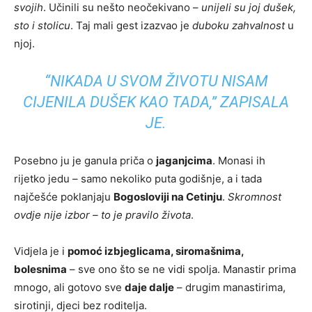
svojih
. Učinili su nešto neočekivano –
unijeli su joj dušek,
sto i stolicu
. Taj mali gest izazvao je
duboku zahvalnost
u
njoj.
“NIKADA U SVOM ŽIVOTU NISAM
CIJENILA DUŠEK KAO TADA,”
ZAPISALA
JE.
Posebno ju je ganula priča o
jaganjcima
. Monasi ih
rijetko jedu – samo nekoliko puta godišnje, a i tada
najčešće poklanjaju
Bogosloviji na Cetinju
.
Skromnost
ovdje nije izbor – to je pravilo života
.
Vidjela je i
pomoć izbjeglicama, siromašnima,
bolesnima
– sve ono što se ne vidi spolja. Manastir prima
mnogo, ali gotovo sve
daje dalje
– drugim manastirima,
sirotinji, djeci bez roditelja.