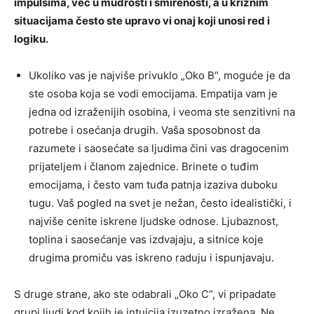
impulsima, već u mudrosti i smirenosti, a u kriznim
situacijama često ste upravo vi onaj koji unosi red i
logiku.
Ukoliko vas je najviše privuklo „Oko B“, moguće je da
ste osoba koja se vodi emocijama. Empatija vam je
jedna od izraženijih osobina, i veoma ste senzitivni na
potrebe i osećanja drugih. Vaša sposobnost da
razumete i saosećate sa ljudima čini vas dragocenim
prijateljem i članom zajednice. Brinete o tuđim
emocijama, i često vam tuđa patnja izaziva duboku
tugu. Vaš pogled na svet je nežan, često idealistički, i
najviše cenite iskrene ljudske odnose. Ljubaznost,
toplina i saosećanje vas izdvajaju, a sitnice koje
drugima promiču vas iskreno raduju i ispunjavaju.
S druge strane, ako ste odabrali „Oko C“, vi pripadate
grupi ljudi kod kojih je intuicija izuzetno izražena. Ne