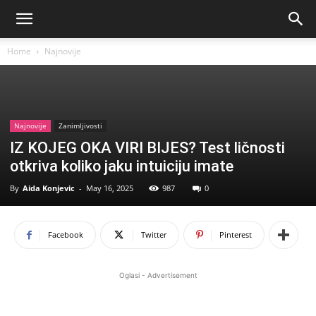
Home
Najnovije
Najnovije
Zanimljivosti
IZ KOJEG OKA VIRI BIJES? Test ličnosti
otkriva koliko jaku intuiciju imate
By
Aida Konjevic
-
May 16, 2025
987
0
Facebook
Twitter
Pinterest
Oglasi - Advertisement