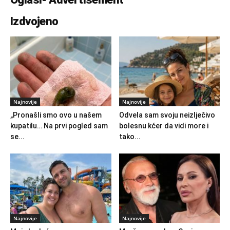
Izdvojeno
Najnovije
Najnovije
„Pronašli smo ovo u našem
Odvela sam svoju neizlječivo
kupatilu… Na prvi pogled sam
bolesnu kćer da vidi more i
se...
tako...
Najnovije
Najnovije