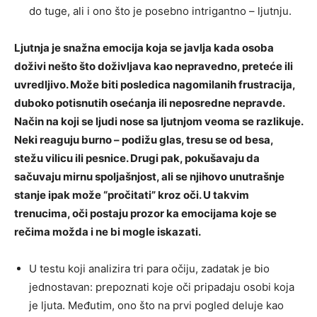
do tuge, ali i ono što je posebno intrigantno – ljutnju.
Ljutnja je snažna emocija koja se javlja kada osoba
doživi nešto što doživljava kao nepravedno, preteće ili
uvredljivo. Može biti posledica nagomilanih frustracija,
duboko potisnutih osećanja ili neposredne nepravde.
Način na koji se ljudi nose sa ljutnjom veoma se razlikuje.
Neki reaguju burno – podižu glas, tresu se od besa,
stežu vilicu ili pesnice. Drugi pak, pokušavaju da
sačuvaju mirnu spoljašnjost, ali se njihovo unutrašnje
stanje ipak može “pročitati” kroz oči. U takvim
trenucima, oči postaju prozor ka emocijama koje se
rečima možda i ne bi mogle iskazati.
U testu koji analizira tri para očiju, zadatak je bio
jednostavan: prepoznati koje oči pripadaju osobi koja
je ljuta. Međutim, ono što na prvi pogled deluje kao