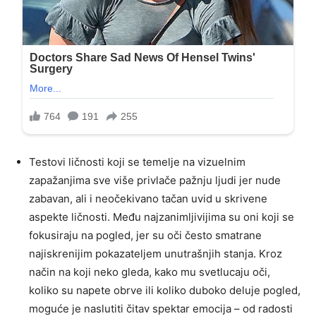
Testovi ličnosti koji se temelje na vizuelnim
zapažanjima sve više privlače pažnju ljudi jer nude
zabavan, ali i neočekivano tačan uvid u skrivene
aspekte ličnosti. Među najzanimljivijima su oni koji se
fokusiraju na pogled, jer su oči često smatrane
najiskrenijim pokazateljem unutrašnjih stanja. Kroz
način na koji neko gleda, kako mu svetlucaju oči,
koliko su napete obrve ili koliko duboko deluje pogled,
moguće je naslutiti čitav spektar emocija – od radosti