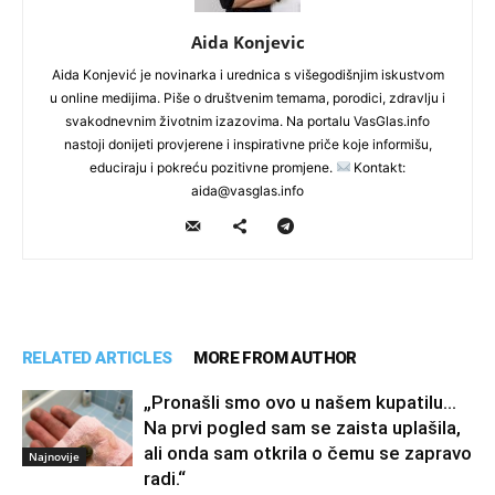
Aida Konjevic
Aida Konjević je novinarka i urednica s višegodišnjim iskustvom
u online medijima. Piše o društvenim temama, porodici, zdravlju i
svakodnevnim životnim izazovima. Na portalu VasGlas.info
nastoji donijeti provjerene i inspirativne priče koje informišu,
educiraju i pokreću pozitivne promjene.
Kontakt:
aida@vasglas.info
RELATED ARTICLES
MORE FROM AUTHOR
„Pronašli smo ovo u našem kupatilu…
Na prvi pogled sam se zaista uplašila,
ali onda sam otkrila o čemu se zapravo
Najnovije
radi.“