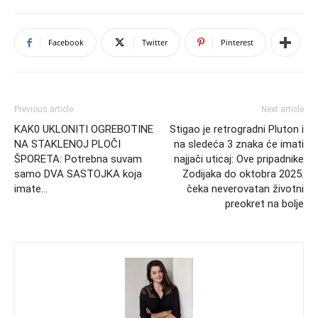
Facebook
Twitter
Pinterest
Previous article
Next article
KAK0 UKLONITI OGREBOTINE
Stigao je retrogradni Pluton i
NA STAKLENOJ PLOČI
na sledeća 3 znaka će imati
ŠPORETA: Potrebna suvam
najjači uticaj: Ove pripadnike
samo DVA SASTOJKA koja
Zodijaka do oktobra 2025.
imate…
čeka neverovatan životni
preokret na bolje