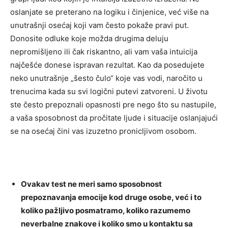
oslanjate se preterano na logiku i činjenice, već više na
unutrašnji osećaj koji vam često pokaže pravi put.
Donosite odluke koje možda drugima deluju
nepromišljeno ili čak riskantno, ali vam vaša intuicija
najčešće donese ispravan rezultat. Kao da posedujete
neko unutrašnje „šesto čulo“ koje vas vodi, naročito u
trenucima kada su svi logični putevi zatvoreni. U životu
ste često prepoznali opasnosti pre nego što su nastupile,
a vaša sposobnost da pročitate ljude i situacije oslanjajući
se na osećaj čini vas izuzetno pronicljivom osobom.
Ovakav test ne meri samo sposobnost
prepoznavanja emocije kod druge osobe, već i to
koliko pažljivo posmatramo, koliko razumemo
neverbalne znakove i koliko smo u kontaktu sa