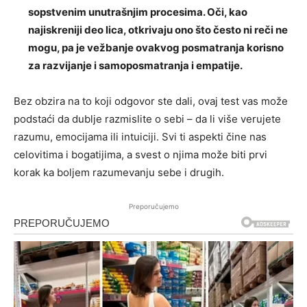
sopstvenim unutrašnjim procesima. Oči, kao
najiskreniji deo lica, otkrivaju ono što često ni reči ne
mogu, pa je vežbanje ovakvog posmatranja korisno
za razvijanje i samoposmatranja i empatije.
Bez obzira na to koji odgovor ste dali, ovaj test vas može
podstaći da dublje razmislite o sebi – da li više verujete
razumu, emocijama ili intuiciji. Svi ti aspekti čine nas
celovitima i bogatijima, a svest o njima može biti prvi
korak ka boljem razumevanju sebe i drugih.
Preporučujemo