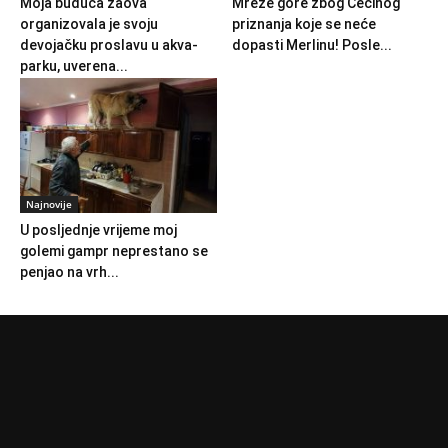
Moja buduća zaova
Mreže gore zbog Cecinog
organizovala je svoju
priznanja koje se neće
devojačku proslavu u akva-
dopasti Merlinu! Posle...
parku, uverena...
Najnovije
U posljednje vrijeme moj
golemi gampr neprestano se
penjao na vrh...