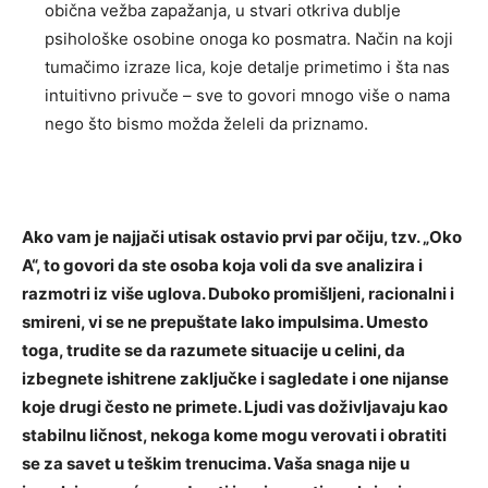
obična vežba zapažanja, u stvari otkriva dublje
psihološke osobine onoga ko posmatra. Način na koji
tumačimo izraze lica, koje detalje primetimo i šta nas
intuitivno privuče – sve to govori mnogo više o nama
nego što bismo možda želeli da priznamo.
Ako vam je najjači utisak ostavio prvi par očiju, tzv. „Oko
A“, to govori da ste osoba koja voli da sve analizira i
razmotri iz više uglova. Duboko promišljeni, racionalni i
smireni, vi se ne prepuštate lako impulsima. Umesto
toga, trudite se da razumete situacije u celini, da
izbegnete ishitrene zaključke i sagledate i one nijanse
koje drugi često ne primete. Ljudi vas doživljavaju kao
stabilnu ličnost, nekoga kome mogu verovati i obratiti
se za savet u teškim trenucima. Vaša snaga nije u