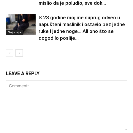
mislio da je poludio, sve dok...
S 23 godine moj me suprug odveo u
napušteni maslinik i ostavio bez jedne
ruke i jedne noge… Ali ono što se
Najnovije
dogodilo poslije...
LEAVE A REPLY