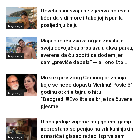
Odvela sam svoju neizlječivo bolesnu
kćer da vidi more i tako joj ispunila
posljednju želju
Najnovije
Moja buduća zaova organizovala je
svoju devojačku proslavu u akva-parku,
uverena da ću odbiti da dođem jer
Najnovije
sam „previše debela“ — ali ono što...
Mreže gore zbog Cecinog priznanja
koje se neće dopasti Merlinu! Posle 31
godinu otkrila tajnu o hitu
Najnovije
“Beograd”!!!Evo šta se krije iza čuvene
pjesme...
U posljednje vrijeme moj golemi gampr
neprestano se penjao na vrh kuhinjskih
ormarića i glasno režao. Isprva sam
Najnovije