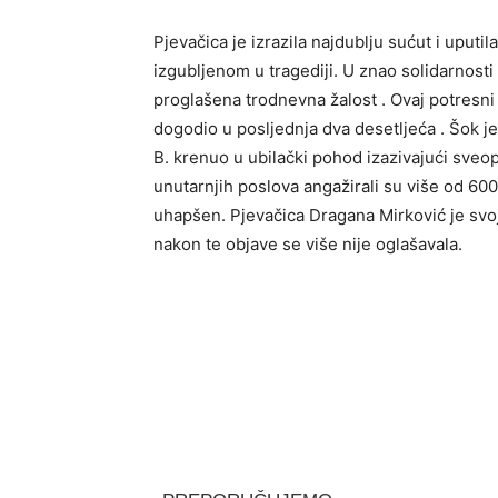
Pjevačica je izrazila najdublju sućut i uputi
izgubljenom u tragediji. U znao solidarnosti o
proglašena trodnevna žalost . Ovaj potresni i
dogodio u posljednja dva desetljeća . Šok j
B. krenuo u ubilački pohod izazivajući sveop
unutarnjih poslova angažirali su više od 600 
uhapšen. Pjevačica Dragana Mirković je svoju
nakon te objave se više nije oglašavala.