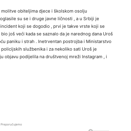
la molitve obiteljima djece i školskom osolju
glasile su se i druge javne ličnosti , a u Srbiji je
ncident koji se dogodio , prvi je takve vrste koji se
e bio još veći kada se saznalo da je narednog dana Uroš
ću paniku i strah . Inetrventan postrojba i Ministarstvo
policijskih službenika i za nekoliko sati Uroš je
 objavu podijelila na društvenoj mreži Instagram , i
Preporučujemo