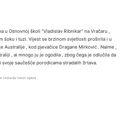
na u Osnovnoj školi “Vladislav Ribnikar” na Vračaru ,
m šoku i tuzi. Vijest se brzinom svjetlosti proširila i u
eke Australije , kod pjevačice Dragane Mirković . Naime ,
raliji , ai mnogo ju je ogodila , zbog čega je odlučila da
zi svoje saučešće porodicama stradalih žrtava.
se nastavlja nakon oglasa