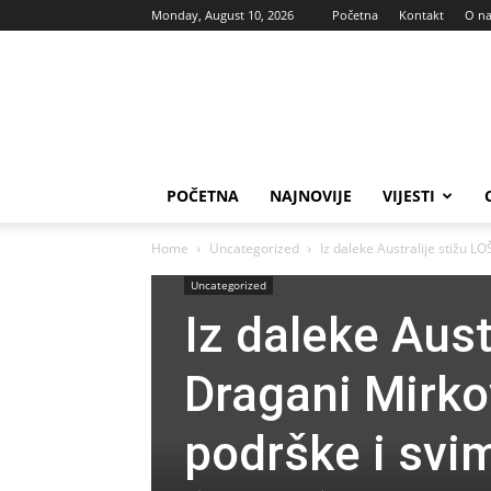
Monday, August 10, 2026
Početna
Kontakt
O n
Vas
glas
POČETNA
NAJNOVIJE
VIJESTI
Home
Uncategorized
Iz daleke Australije stižu LO
Uncategorized
Iz daleke Aust
Dragani Mirko
podrške i svi