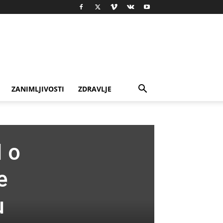
ZANIMLJIVOSTI
ZDRAVLJE
I o
e
u