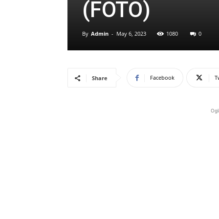
(FOTO)
By
Admin
-
May 6, 2023
1080
0
Facebook
T
Share
Ogl