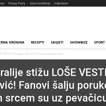
ama
Privacy Policy
Uslovi korištenja
Impressum
CRNA HRONIKA
RECEPTI
SAVJETI
SHOWBIZZ
SPORT
ŠE VESTI o Dragani Mirković! Fanovi šalju poruke...
ralije stižu LOŠE VEST
vić! Fanovi šalju poruk
m srcem su uz pevačic