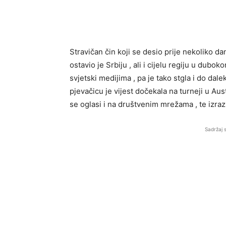
Stravičan čin koji se desio prije nekoliko da
ostavio je Srbiju , ali i cijelu regiju u duboko
svjetski medijima , pa je tako stgla i do dal
pjevačicu je vijest dočekala na turneji u Aust
se oglasi i na društvenim mrežama , te izra
Sadržaj 