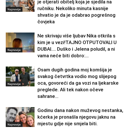
je otjerati obitelj koja je sjedila na
ručniku. Nekoliko minuta kasnije
Najnovije
shvatio je da je odabrao pogrešnog
čovjeka
Ne skrivaju više ljubav Nika otkrila s
kim je u vezi!TAJNO OTPUTOVALI U
DUBAI…. Duško i Jelena poludil, a ni
Najnovije
vama neće biti dobro:...
Osam dugih godina moj komšija je
svakog četvrtka vodio mog slijepog
oca, govoreći da ga vozi na ljekarske
Najnovije
preglede. Ali tek nakon očeve
sahrane...
Godinu dana nakon muževog nestanka,
kćerka je pronašla njegovu jaknu na
mjestu gdje nije smjela biti.
Najnovije