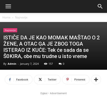
Home
Najnovije
Najnovije
ISTIČE DA JE KAO MOMAK MAŠTAO O 2
ŽENE, A OTAC GA JE ZBOG TOGA
ISTERAO IZ KUĆE: Tek će sada da se
Š0KIRA, obe mu trudne u isto vreme
By
Admin
-
January 7, 2024
157
0
Facebook
Twitter
Pinterest
Oglasi - Advertisement