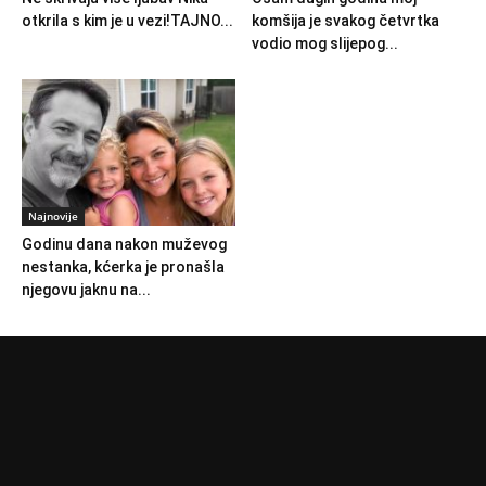
otkrila s kim je u vezi!TAJNO...
komšija je svakog četvrtka
vodio mog slijepog...
Najnovije
Godinu dana nakon muževog
nestanka, kćerka je pronašla
njegovu jaknu na...