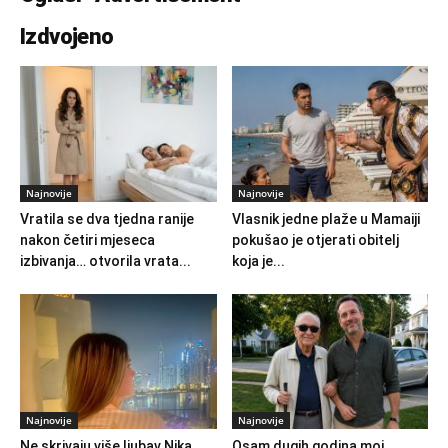
Izdvojeno
Najnovije
Najnovije
Vratila se dva tjedna ranije
Vlasnik jedne plaže u Mamaiji
nakon četiri mjeseca
pokušao je otjerati obitelj
izbivanja… otvorila vrata...
koja je...
Najnovije
Najnovije
Ne skrivaju više ljubav Nika
Osam dugih godina moj