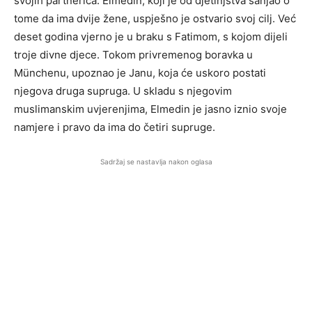
svojih partnerica. Elmedin, koji je od djetinjstva sanjao o
tome da ima dvije žene, uspješno je ostvario svoj cilj. Već
deset godina vjerno je u braku s Fatimom, s kojom dijeli
troje divne djece. Tokom privremenog boravka u
Münchenu, upoznao je Janu, koja će uskoro postati
njegova druga supruga. U skladu s njegovim
muslimanskim uvjerenjima, Elmedin je jasno iznio svoje
namjere i pravo da ima do četiri supruge.
Sadržaj se nastavlja nakon oglasa