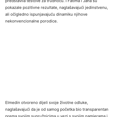
predstavila testove za trudnoću. I Fatima i Jana su
pokazale pozitivne rezultate, naglašavajući jedinstvenu,
ali očigledno ispunjavajuću dinamiku njihove
nekonvencionalne porodice.
Elmedin otvoreno dijeli svoje životne odluke,
naglašavajući da je od samog početka bio transparentan
prema svojim supružnicima u vezi s svojim namjerama i