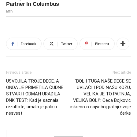
Facebook
Twitter
Pinterest
Previous article
Next article
USVOJILA TROJE DECE, A
“BOL I TUGA NAŠE DECE SE
ONDA JE PRIMETILA ČUDNE
UVLAČI I POD NAŠU KOŽU,
STVARI I ODMAH URADILA
VELIKA JE TO PATNJA,
DNK TEST: Kad je saznala
VELIKA BOL!”: Ceca Bojković
rezultate, umalo je pala u
iskreno o najvećoj patnji svoje
nesvest
ćerke